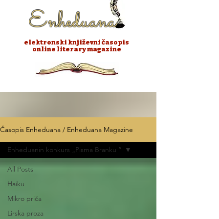
Enheduana
elektronski književni časopis
online literary magazine
Časopis Enheduana / Enheduana Magazine
Enheduanin konkurs „Pisma Branku ”
All Posts
Haiku
Mikro priča
Lirska proza