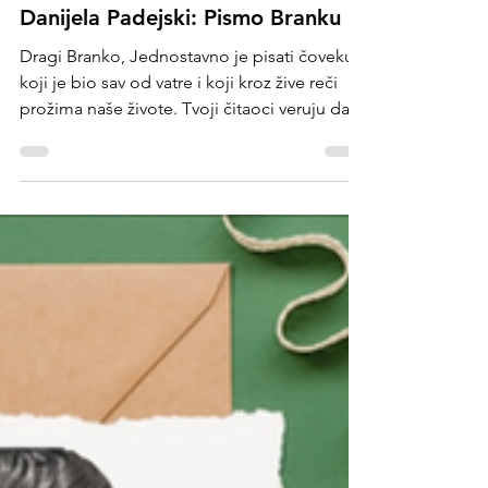
Enheduana
Dec 1, 2024
Danijela Padejski: Pismo Branku
Dragi Branko, Jednostavno je pisati čoveku
koji je bio sav od vatre i koji kroz žive reči
prožima naše živote. Tvoji čitaoci veruju da...