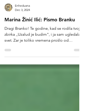
Enheduana
Dec 3, 2024
Marina Žinić Ilić: Pismo Branku
Dragi Branko! Te godine, kad se rodila tvoja
zbirka ,,Uzalud je budim", i ja sam ugledala
svet. Zar je toliko vremena prošlo od
pedeset...