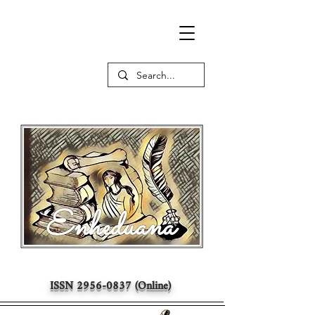
ISSN
2956-0837
(Online)