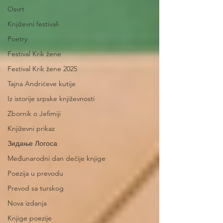
Osvrt
Književni festivali
Poetry
Festival Krik žene
Festival Krik žene 2025
Tajna Andrićeve kutije
Iz istorije srpske književnosti
Zbornik o Jefimiji
Književni prikaz
Зидање Логоса
Međunarodni dan dečije knjige
Poezija u prevodu
Prevod sa turskog
Nova izdanja
Knjige poezije