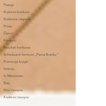
Poezija
Književni konkursi
Književne nagrade
Proza
Članci
Konkursi
Rezultati konkursa
Enheduanin konkurs „Pisma Branku ”
Promocija knjige
Intervju
In Memoriam
Esej
Novi časopisi
Književni časopisi