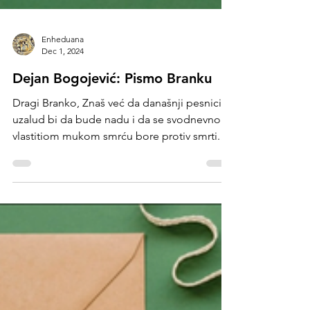
Enheduana
Dec 1, 2024
Dejan Bogojević: Pismo Branku
Dragi Branko, Znaš već da današnji pesnici
uzalud bi da bude nadu i da se svodnevno
vlastitiom mukom smrću bore protiv smrti.
Da uzaludno...