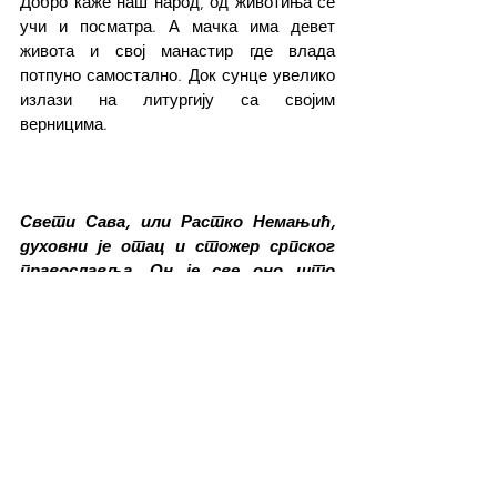
Добро каже наш народ, од животиња се 
учи и посматра. А мачка има девет 
живота и свој манастир где влада 
потпуно самостално. Док сунце увелико 
излази на литургију са својим 
верницима.
Свети Сава, или Растко Немањић, 
духовни је отац и стожер српског 
православља. Он је све оно што 
краси српски род и светионик душе.
Зидање Логоса
790 година од смрти Светог Саве
Свети Сава и мачка
Срећко Алексић