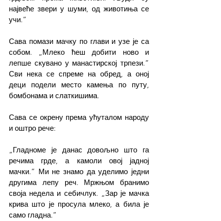
највеће звери у шуми, од животиња се 
учи.”
Сава помази мачку по глави и узе је са 
собом. „Млеко ћеш добити ново и 
лепше скувано у манастирској трпези.” 
Сви нека се спреме на обред, а оној 
деци подели место камења по путу, 
бомбонама и слаткишима.
Сава се окрену према ућуталом народу 
и оштро рече:
„Гладноме је данас довољно што га 
речима грде, а камоли овој јадној 
мачки.” Ми не знамо да уделимо једни 
другима лепу реч. Мржњом бранимо 
своја недела и себичлук. „Зар је мачка 
крива што је просула млеко, а била је 
само гладна.”