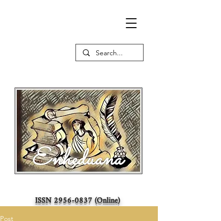
ISSN
2956-0837
(Online)
Post