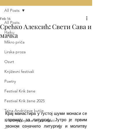
All Posts
Feb 16
All Posts
Срећко Алексић: Свети Сава и
Haiku
мачка
Mikro priča
Lirska proza
Osvrt
Književni festivali
Poetry
Festival Krik žene
Festival Krik žene 2025
Tajna Andrićeve kutije
Крај манастира у густој шуми монаси се 
спремају за литургију. Јутро је првим 
Iz istorije srpske književnosti
звоном означило литургију и молитву 