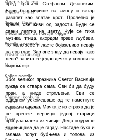
Zbornik o Jefimiji
пред краљем Стефаном Дечанским. 
Бели бор мирише на смолу и ветар 
Književni prikaz
разапет као златан крст. Пролећно је 
Зидање Логоса
време, све живи од радости. Буди се 
сваки лептир на цвету. Чује се тиха 
Međunarodni dan dečije knjige
музика птица, акордом праве љубави. 
Poezija u prevodu
То мале зебе и ласте бојажљиво певају 
на сав глас. Зар оне знају да певају тако 
Prevod sa turskog
лепо? запита се један дечко у колони са 
Nova izdanja
мајком.
Knjige poezije
Због великог празника Светог Василија 
гужва се ствара сама. Сви би да буду 
Poezija
први, а нигде стрпљења. Сви се 
Književni konkursi
одједном ускомешаше од те наметнуте 
гужве и гласова. Мачка је из страха да је 
Književne nagrade
не прегазе верници једној старици 
Proza
просула млеко из чиније. Деца појурише 
каменицама да је гађају. Настаде бука и 
Članci
галама попут бубњева и топова, из 
Konkursi