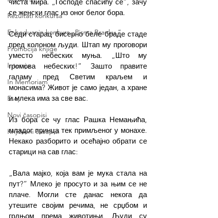
чиста мира. „Господе спасићу се”, зачу 
се женски глас из оног белог бора.
Rezultati konkursa
Enheduanin konkurs „Pisma Branku ”
Седи старац бисерно беле браде стаде 
пред колоном људи. Штап му проговори 
Promocija knjige
уместо небеских муња. „Што му 
Intervju
громова небеских!” Зашто правите 
галаму пред Светим краљем и 
In Memoriam
монасима? Живот је само један, а хране 
и млека има за све вас.
Esej
Novi časopisi
Из бора се чу глас Рашка Немањића, 
младог принца тек примљеног у монахе. 
Književni časopisi
Некако разборито и осећајно обрати се 
старици на сав глас:
„Вала мајко, која вам је мука стала на 
пут?” Млеко је просуто и за њим се не 
плаче. Могли сте данас некога да 
утешите својим речима, не срџбом и 
грдњом према животињи. Људи су 