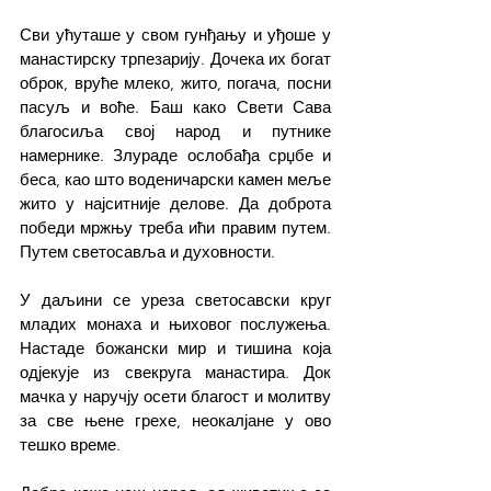
Сви ућуташе у свом гунђању и уђоше у 
манастирску трпезарију. Дочека их богат 
оброк, вруће млеко, жито, погача, посни 
пасуљ и воће. Баш како Свети Сава 
благосиља свој народ и путнике 
намернике. Злураде ослобађа срџбе и 
беса, као што воденичарски камен меље 
жито у најситније делове. Да доброта 
победи мржњу треба ићи правим путем. 
Путем светосавља и духовности.
У даљини се уреза светосавски круг 
младих монаха и њиховог послужења. 
Настаде божански мир и тишина која 
одјекује из свекруга манастира. Док 
мачка у наручју осети благост и молитву 
за све њене грехе, неокалјане у ово 
тешко време.