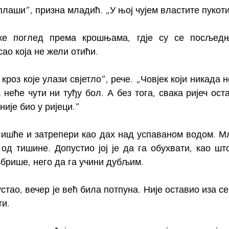
лаши”, призна младић. „У њој чујем властите пукоти
е поглед према крошњама, гдје су се посљедњ
ао која не жели отићи.
 кроз које улази свјетло”, рече. „Човјек који никада н
неће чути ни туђу бол. А без тога, свака ријеч оста
није био у ријеци.”
лишће и затрепери као дах над успаваном водом. Мл
од тишине. Допустио јој је да га обухвати, као што
избрише, него да га учини дубљим.
стао, вечер је већ била потпуна. Није оставио иза себ
ти.