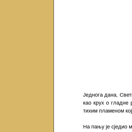
Једнога дана, Свети
као крух о гладне 
тихим пламеном кој
На пању је сједио м