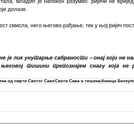
стала, младић је напокон разумио: ријечи не вријед
оје долазе.
ст смисла, него његово рађање; тек у њој ријеч пост
е је лик унутарње сабраности – онај који не на
 његовој тишини препознајем снагу која не р
дина од смрти Светог Саве
Свети Сава и тишина
Анкица Бискуп