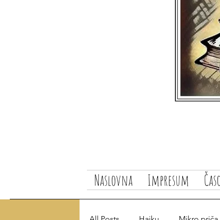
Naslovna
Impresum
Čas
All Posts
Haiku
Mikro priča