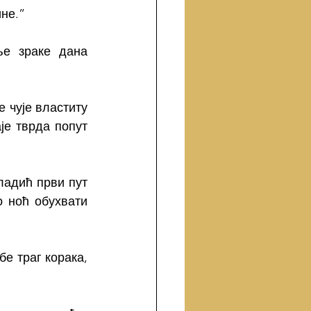
не.”
е зраке дана 
е чује властиту 
је тврда попут 
адић први пут 
 ноћ обухвати 
е траг корака, 