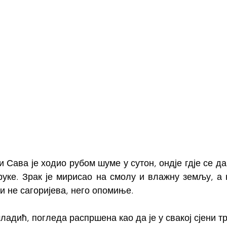
 Сава је ходио рубом шуме у сутон, ондје гдје се да
руке. Зрак је мирисао на смолу и влажну земљу, а н
и не сагоријева, него опомиње.
ладић, погледа распршена као да је у свакој сјени тр