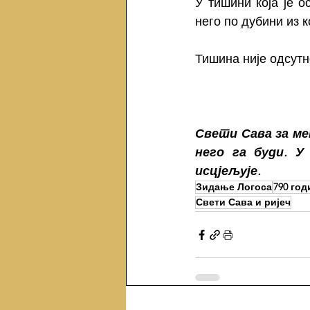
У тишини која је о
него по дубини из к
Тишина није одсутно
Свети Сава за мен
него га буди. У
исцјељује.
Зидање Логоса
790 го
Свети Сава и ријеч