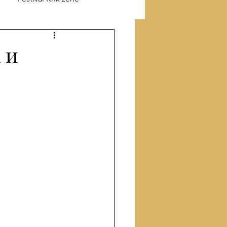
ik o Jefimiji
 и
odu
Prevod sa turskog
Proza
Članci
ige
Intervju