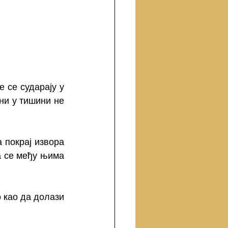
 се сударају у 
и у тишини не 
 покрај извора 
а се међу њима 
 као да долази 