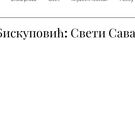
na Andrićeve kutije
Iz istorije srpske književnosti
Zborn
Бискуповић: Свети Сава
огоса
Međunarodni dan dečije knjige
Poezija u prev
je
Poezija
Književni konkursi
Književne nagrade
a
Enheduanin konkurs „Pisma Branku ”
Promocija knj