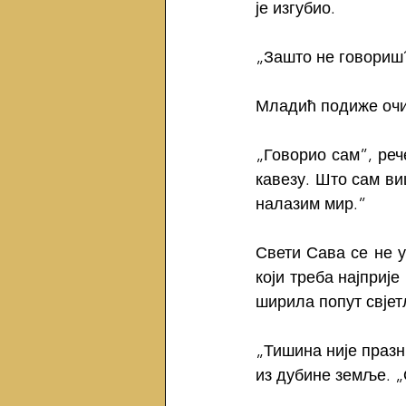
је изгубио.
„Зашто не говориш?
Младић подиже очи
„Говорио сам”, рече
кавезу. Што сам ви
налазим мир.”
Свети Сава се не у
који треба најприје
ширила попут свјетл
„Тишина није празни
из дубине земље. „О