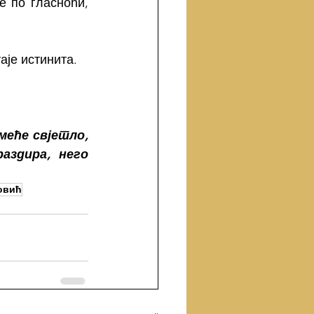
е по гласноћи, 
аје истинита.
меће свјетло, 
аздира, него 
овић