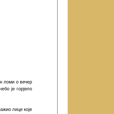
н ломи о вечер 
ебо је горјело 
ажио лице које 