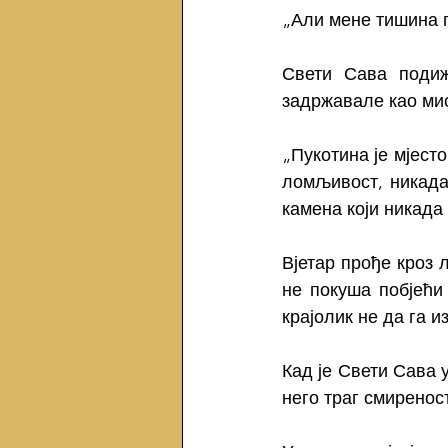
„Али мене тишина п
Свети Сава подиж
задржавале као мис
„Пукотина је мјесто
ломљивост, никада 
камена који никада 
Вјетар прође кроз 
не покуша побјећи 
крајолик не да га 
Кад је Свети Сава у
него траг смиренос