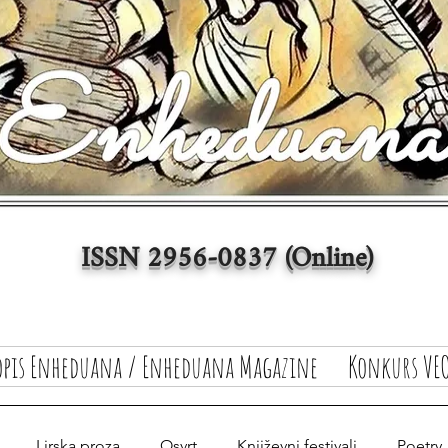
ISSN 2956-0837 (Online)
opis Enheduana / Enheduana Magazine
Konkurs VEO
Lirska proza
Osvrt
Književni festivali
Poetry