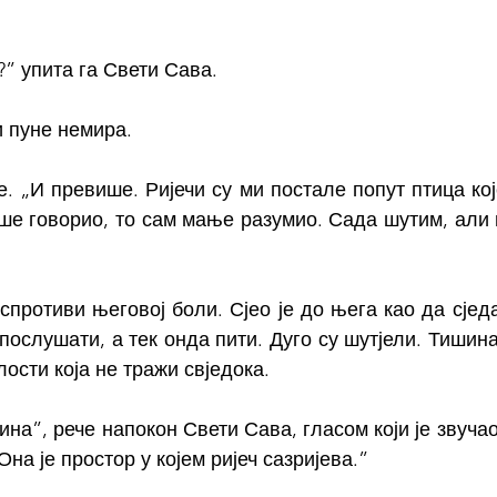
” упита га Свети Сава.
 пуне немира.
. „И превише. Ријечи су ми постале попут птица које
ше говорио, то сам мање разумио. Сада шутим, али н
спротиви његовој боли. Сјео је до њега као да сједа
 послушати, а тек онда пити. Дуго су шутјели. Тишин
ости која не тражи свједока.
на”, рече напокон Свети Сава, гласом који је звучао
на је простор у којем ријеч сазријева.”