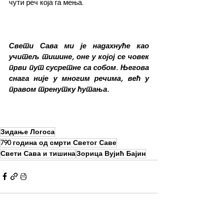
чути реч која га мења.
Свети Сава ми је надахнуће као 
учитељ тишине, оне у којој се човек 
први пут сусретне са собом. Његова 
снага није у многим речима, већ у 
правом тренутку ћутања.
Зидање Логоса
790 година од смрти Светог Саве
Свети Сава и тишина
Зорица Вујић Бајин