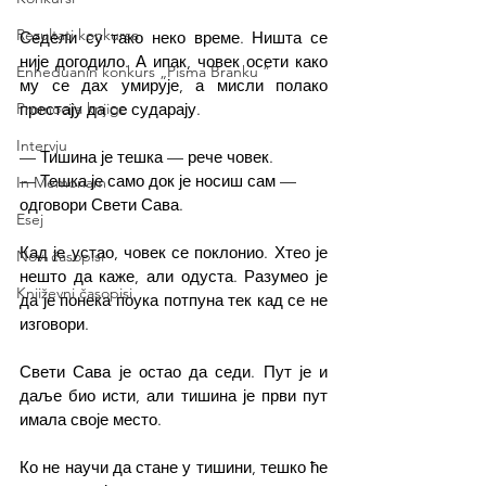
Rezultati konkursa
Седели су тако неко време. Ништа се 
није догодило. А ипак, човек осети како 
Enheduanin konkurs „Pisma Branku ”
му се дах умирује, а мисли полако 
престају да се сударају.
Promocija knjige
Intervju
— Тишина је тешка — рече човек.
— Тешка је само док је носиш сам — 
In Memoriam
одговори Свети Сава.
Esej
Кад је устао, човек се поклонио. Хтео је 
Novi časopisi
нешто да каже, али одуста. Разумео је 
Književni časopisi
да је понека поука потпуна тек кад се не 
изговори.
Свети Сава је остао да седи. Пут је и 
даље био исти, али тишина је први пут 
имала своје место.
Ко не научи да стане у тишини, тешко ће 