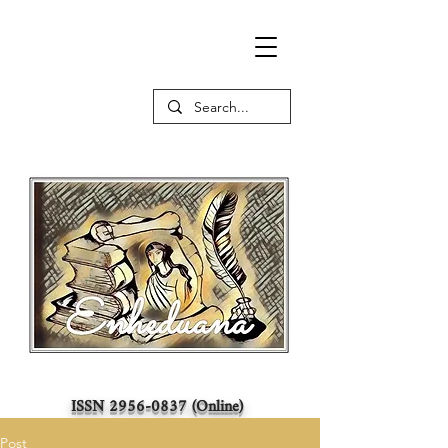
ISSN
2956-0837
(Online)
Post