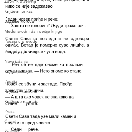
Zbornik o Jefimiji
нико се није задржавао.
Književni prikaz
Један човек приђе и рече:
Зидање Логоса
— Зашто не говориш? Људи траже реч.
Međunarodni dan dečije knjige
Свети Сава га погледа и не одговори 
Poezija u prevodu
одмах. Ветар је померио суво лишће, а 
негде у даљини се чула вода.
Prevod sa turskog
Nova izdanja
— Реч се не даје ономе ко пролази — 
рече напокон. — Него ономе ко стане.
Knjige poezije
Poezija
Човек се збуни и застаде. Прође 
тренутак у тишини.
Književni konkursi
— А шта ако човек не зна како да 
Književne nagrade
стане? — упита.
Proza
Свети Сава тада узе мали камен и 
Članci
спусти га пред човека.
— Седи — рече.
Konkursi