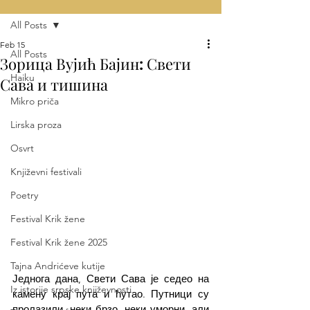
All Posts
Feb 15
All Posts
Зорица Вујић Бајин: Свети
Haiku
Сава и тишина
Mikro priča
Lirska proza
Osvrt
Književni festivali
Poetry
Festival Krik žene
Festival Krik žene 2025
Tajna Andrićeve kutije
Једнога дана, Свети Сава је седео на 
Iz istorije srpske književnosti
камену крај пута и ћутао. Путници су 
пролазили, неки брзо, неки уморни, али 