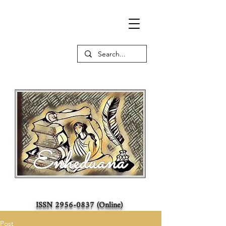
ISSN
2956-0837
(Online)
Post