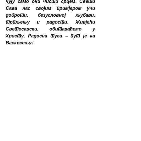
чују само они чисти срцем. Свети 
Сава нас својим примјером учи 
доброти, безусловној љубави, 
трпљењу и радости. Живјећи 
Светосавски, обитаваћемо у 
Христу. Радосна туга – пут је ка 
Васкрсењу!
Зидање Логоса
790 година од смрти Светог Саве
Стефан Ђурић
Свети Сава и обичаји