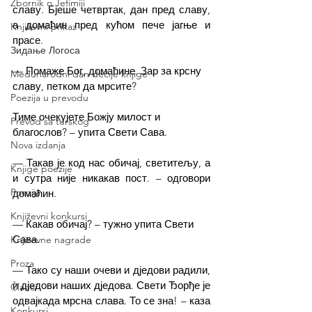
Zbornik o Jefimiji
славу. Бјеше четвртак, дан пред славу, 
а домаћин пред кућом пече јагње и 
Književni prikaz
прасе.
Зидање Логоса
— Помаже Бог, домаћине. Зар за крсну 
Međunarodni dan dečije knjige
славу, петком да мрсите?
Poezija u prevodu
Тиме очекујете Божју милост и 
Prevod sa turskog
благослов? – упита Свети Сава.
Nova izdanja
— Такав је код нас обичај, светитељу, а 
Knjige poezije
и сутра није никакав пост. – одговори 
Poezija
домаћин.
Književni konkursi
— Какав обичај? – тужно упита Свети 
Сава.
Književne nagrade
Proza
— Тако су наши очеви и дједови радили, 
и дједови наших дједова. Свети Ђорђе је 
Članci
одвајкада мрсна слава. То се зна! – каза 
Konkursi