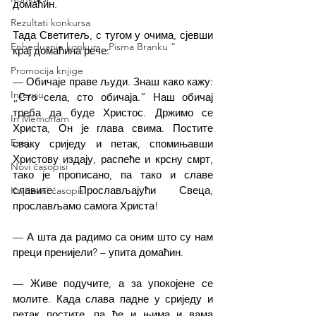
домаћин.
Rezultati konkursa
Тада Светитељ, с тугом у очима, сјевши 
Enheduanin konkurs „Pisma Branku ”
крај домаћина рече:
Promocija knjige
— Обичаје праве људи. Знаш како кажу: 
Intervju
„Сто села, сто обичаја.” Наш обичај 
треба да буде Христос. Држимо се 
In Memoriam
Христа, Он је глава свима. Постите 
Esej
сваку сриједу и петак, спомињавши 
Христову издају, распеће и крсну смрт, 
Novi časopisi
тако је прописано, па тако и славе 
славите. Прослављајући Свеца, 
Književni časopisi
прослављамо самога Христа!
— А шта да радимо са оним што су нам 
преци пренијели? – упита домаћин.
— Живе подучите, а за упокојене се 
молите. Када слава падне у сриједу и 
петак постите, па ће и њима и вама 