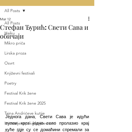
All Posts
Mar 12
All Posts
Стефан Ђурић: Свети Сава и
Haiku
обичаји
Mikro priča
Lirska proza
Osvrt
Književni festivali
Poetry
Festival Krik žene
Festival Krik žene 2025
Tajna Andrićeve kutije
Једнога дана, Свети Сава је идући 
путем кроз једно село пролазио крај 
Iz istorije srpske književnosti
куће гдје су се домаћини спремали за 