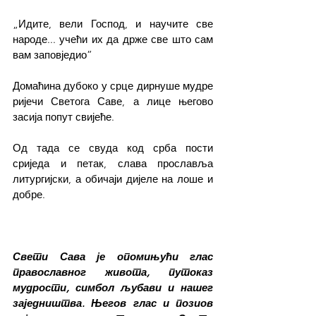
„Идите, вели Господ, и научите све 
народе... учећи их да држе све што сам 
вам заповједио”
Домаћина дубоко у срце дирнуше мудре 
ријечи Светога Саве, а лице његово 
засија попут свијеће.
Од тада се свуда код срба пости 
сриједа и петак, слава прославља 
литургијски, а обичаји дијеле на лоше и 
добре.
Свети Сава је опомињући глас 
православног живота, путоказ 
мудрости, симбол љубави и нашег 
заједништва. Његов глас и позиов 