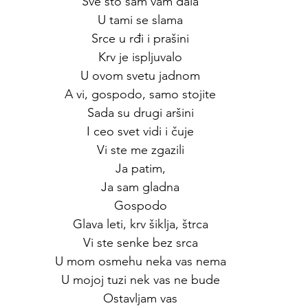
Sve što sam vam dala
U tami se slama
Srce u rđi i prašini
Krv je ispljuvalo
U ovom svetu jadnom
A vi, gospodo, samo stojite
Sada su drugi aršini
I ceo svet vidi i čuje
Vi ste me zgazili
Ja patim,
Ja sam gladna
Gospodo
Glava leti, krv šiklja, štrca
Vi ste senke bez srca
U mom osmehu neka vas nema
U mojoj tuzi nek vas ne bude
Ostavljam vas