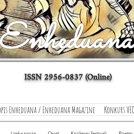
ISSN 2956-0837 (Online)
opis Enheduana / Enheduana Magazine
Konkurs VEO
Lirska proza
Osvrt
Književni festivali
Poetry