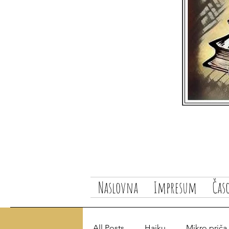
Naslovna
Impresum
Čas
All Posts
Haiku
Mikro priča