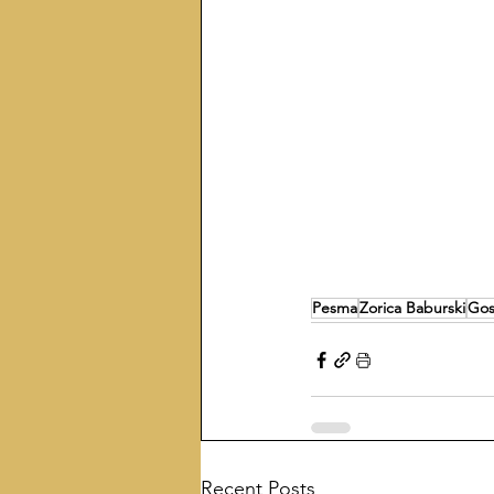
Pesma
Zorica Baburski
Gos
Recent Posts