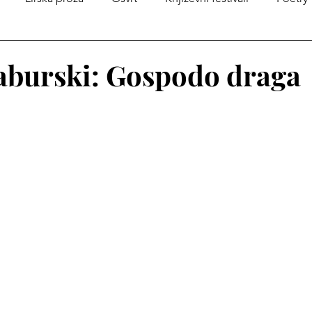
na Andrićeve kutije
Iz istorije srpske književnosti
Zborn
aburski: Gospodo draga
огоса
Međunarodni dan dečije knjige
Poezija u prev
je
Poezija
Književni konkursi
Književne nagrade
a
Enheduanin konkurs „Pisma Branku ”
Promocija knj