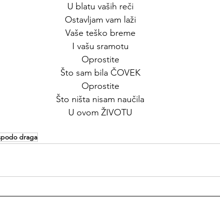
U blatu vaših reči
Ostavljam vam laži
Vaše teško breme
I vašu sramotu
Oprostite
Što sam bila ČOVEK
Oprostite
Što ništa nisam naučila
U ovom ŽIVOTU
podo draga