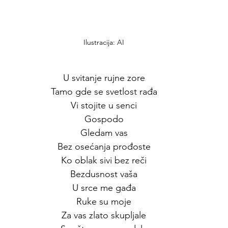
Ilustracija: AI
U svitanje rujne zore
Tamo gde se svetlost rađa
Vi stojite u senci
Gospodo
Gledam vas
Bez osećanja prođoste
Ko oblak sivi bez reči
Bezdusnost vaša
U srce me gađa
Ruke su moje
Za vas zlato skupljale