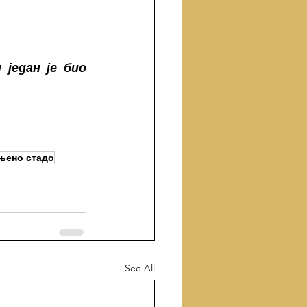
један је био 
њено стадо
See All