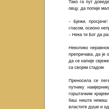
Тако га пут довед
овцу, да попије мал
– Бјежи, просјаче
гласом, осионо не
– Нека ти Бог да ра
Неколико неравном
препричава, да је 
да се напије свјеже
са својим стадом.
Преносила се леге
путнику намјерник
горштачким крајеви
баш ништа немаш ч
властите душе и од