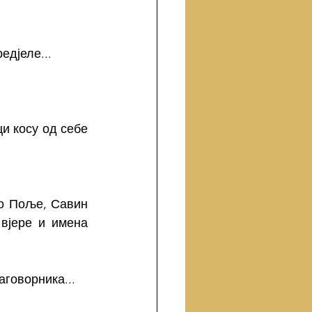
едјеле...
и косу од себе 
о Поље, Савин 
вјере и имена 
говорника...