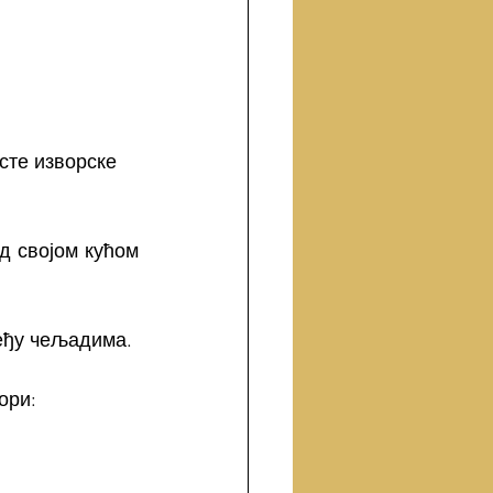
сте изворске 
 својом кућом 
међу чељадима.
ори: