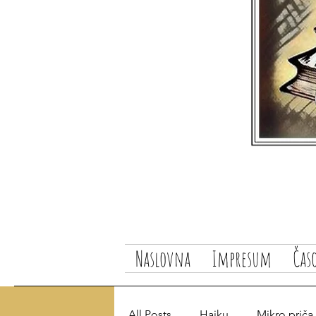
Naslovna
Impresum
Čas
All Posts
Haiku
Mikro priča