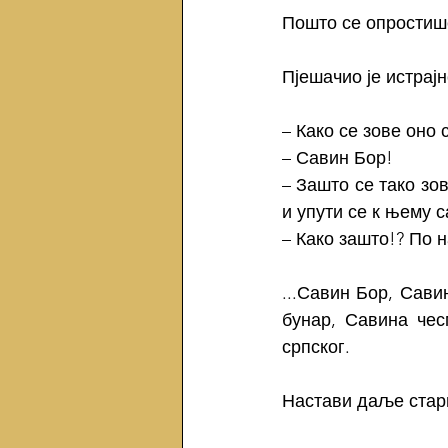
Пошто се опростише
Пјешачио је истрајн
– Како се зове оно 
– Савин Бор!
– Зашто се тако зо
и упути се к њему с
– Како зашто!? По 
...Савин Бор, Сав
бунар, Савина чес
српског.
Настави даље стари