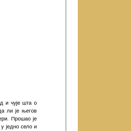
 и чује шта о 
а ли је његов 
ри. Прошао је 
у једно село и 