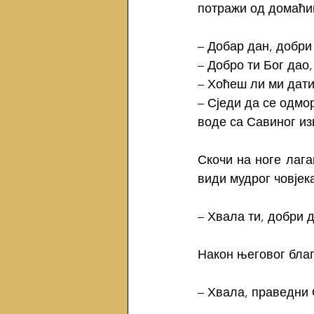
потражи од домаћин
– Добар дан, добри
– Добро ти Бог дао,
– Хоћеш ли ми дати
– Сједи да се одмо
воде са Савиног из
Скочи на ноге лага
види мудрог човјек
– Хвала ти, добри 
Након његовог бла
– Хвала, праведни