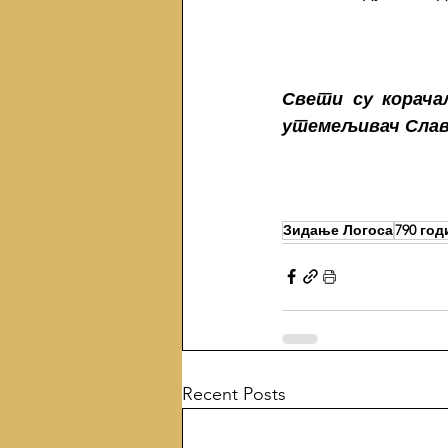
Свети су корачал
утемељивач Славе
Зидање Логоса
790 го
Recent Posts