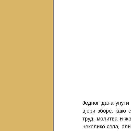
Једног дана упути
вјери зборе, како 
труд, молитва и жр
неколико села, али