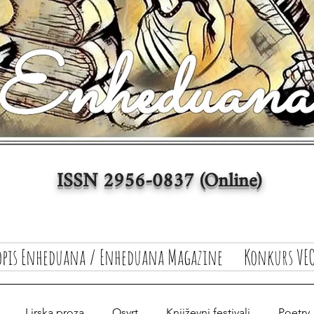
ISSN 2956-0837 (Online)
opis Enheduana / Enheduana Magazine
Konkurs VEO
Lirska proza
Osvrt
Književni festivali
Poetry