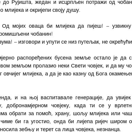
е до Рујишта, жедан и исцрпљен потражи од чобан
о млијека и окријепи своју душу.
! Од мојих оваца би млијека да пијеш! – узвикну
промишљени чобанин!
зума! – изговори и упути се низ путељак, не окрећући
јерно распоређених бусена земље остало је да св
овом земљом пролазио неки Свети човјек, и да му чо
г овчијег млијека, а да је као казну од Бога окамењен
нда, и на њој васпитавале генерације, да увијек
у, добронамјерном човјеку, када ти се у врлетн
ма обрати за помоћ, храну, шољу млијека или чашу 
име би га угостио, онда би лијепа ријеч широм о
носила зебњу и терет са лица човјека, незнанца.