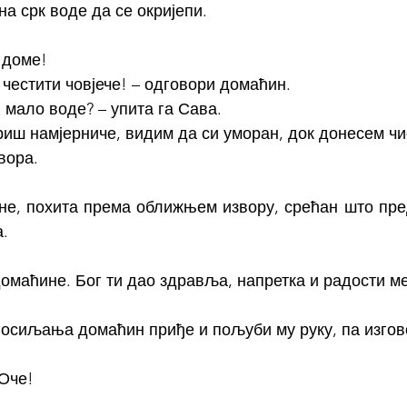
а срк воде да се окријепи.
 доме!
 честити човјече! – одговори домаћин.
 мало воде? – упита га Сава.
риш намјерниче, видим да си уморан, док донесем чи
вора.
не, похита према оближњем извору, срећан што пред
а.
домаћине. Бог ти дао здравља, напретка и радости 
госиљања домаћин приђе и пољуби му руку, па изгов
 Оче!