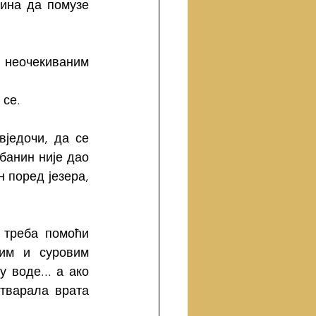
ина да помузе 
 неочекиваним 
 се.
једочи, да се 
банин није дао 
 поред језера, 
 треба помоћи 
им и суровим 
воде... а ако 
тварала врата 