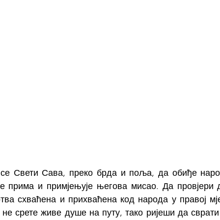
 се Свети Сава, преко брда и поља, да обиђе народ
се прима и примјењује његова мисао. Да провјери д
тва схваћена и прихваћена код народа у правој мје
 не срете живе душе на путу, тако ријеши да сврати 