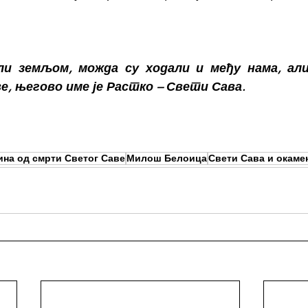
и земљом, можда су ходали и међу нама, али 
, његово име је Растко – Свети Сава.
дина од смрти Светог Саве
Милош Белоица
Свети Сава и окаме