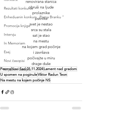
renovirana stanica
obruši na ljude
Rezultati konkursa
prolaznike
Enheduanin konkurs „Pisma Branku ”
putnike
svet je nestao
Promocija knjige
srca su stala
Intervju
sat je stao
na mestu
In Memoriam
na kojem grad počinje
Esej
i završava
počivajte u miru
Novi časopisi
drage duše
Pesma
Novi Sad 01.11.2024
Lament nad gradom
Književni časopisi
U spomen na poginule
Viktor Radun Teon
Na mestu na kojem počinje NS