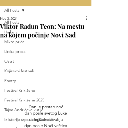
All Posts
Nov 3, 2024
All Posts
Viktor Radun Teon: Na mestu
Haiku
na kojem počinje Novi Sad
Mikro priča
Lirska proza
Osvrt
Književni festivali
Poetry
Festival Krik žene
Festival Krik žene 2025
Dan je postao noć
Tajna Andrićeve kutije
dan posle svetog Luke
dan posle Divalija
Iz istorije srpske književnosti
dan posle Noći veštica