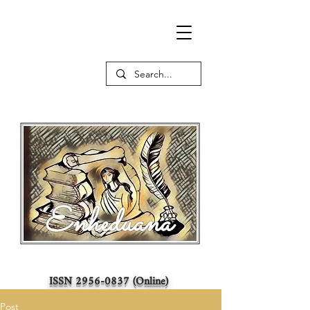
ISSN
2956-0837
(Online)
Post