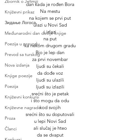
Zbornik o Jefimiji
dan kada je rođen Bora
Na mestu
Književni prikaz
na kojem se prvi put
Зидање Логоса
ulazi u Novi Sad
i izlazi
Međunarodni dan dečije knjige
na put
Poezija u prevodu
ka nekom drugom gradu
Bio je lep dan
Prevod sa turskog
za prvi novembar
Nova izdanja
ljudi su čekali
da dođe voz
Knjige poezije
ljudi su ulazili
Poezija
ljudi su izlazili
srećni što je petak
Književni konkursi
i što mogu da odu
kod svojih
Književne nagrade
srećni što su doputovali
Proza
u lepi Novi Sad
ali slučaj je hteo
Članci
da se dvaput
Konkursi