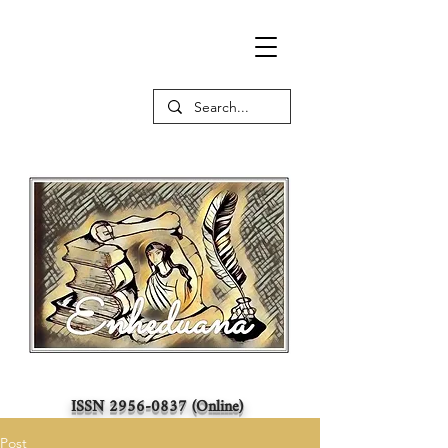
ISSN
2956-0837
(Online)
Post