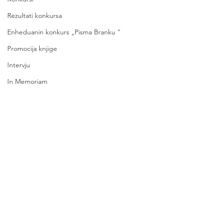
Rezultati konkursa
Enheduanin konkurs „Pisma Branku ”
Promocija knjige
Intervju
In Memoriam
Esej
Novi časopisi
Književni časopisi
Comments