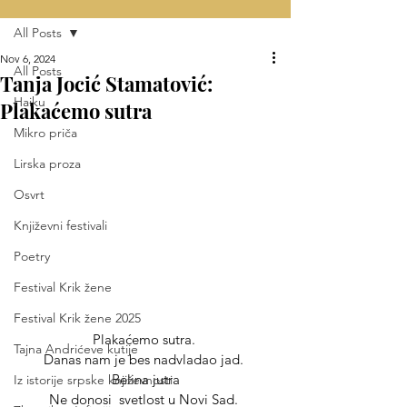
All Posts
Nov 6, 2024
All Posts
Tanja Jocić Stamatović:
Haiku
Plakaćemo sutra
Mikro priča
Lirska proza
Osvrt
Književni festivali
Poetry
Festival Krik žene
Festival Krik žene 2025
Plakaćemo sutra. 
Tajna Andrićeve kutije
Danas nam je bes nadvladao jad. 
Belina jutra
Iz istorije srpske književnosti
Ne donosi  svetlost u Novi Sad. 