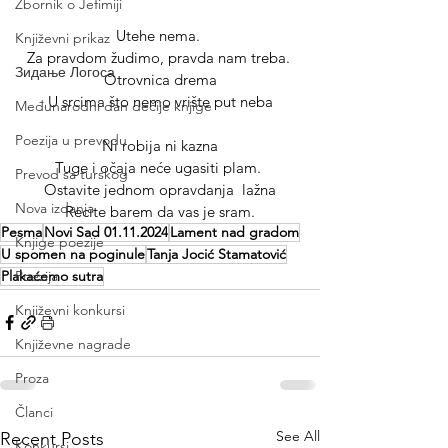
Zbornik o Jefimiji
Utehe nema. 
Književni prikaz
Za pravdom žudimo, pravda nam treba. 
Зидање Логоса
Otrovnica drema
U srcima što nemo vrište put neba
Međunarodni dan dečije knjige
Poezija u prevodu
Ni robija ni kazna
Tuge i očaja neće ugasiti plam. 
Prevod sa turskog
Ostavite jednom opravdanja  lažna
Nova izdanja
Recite barem da vas je sram.
Pesma
Novi Sad 01.11.2024
Lament nad gradom
Knjige poezije
U spomen na poginule
Tanja Jocić Stamatović
Plakaćemo sutra
Poezija
Književni konkursi
Književne nagrade
Proza
Članci
See All
Recent Posts
Konkursi