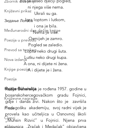
Bio je veseo dječiji pogled,
Zbornik o Jefimiji
ni njega više nema.
Književni prikaz
Ukrali su ga.
Igra loptom i lutkom, 
Зидање Логоса
i ona je bila.
Međunarodni dan dečije knjige
Nema je više.
Osmijeh je zamro.
Poezija u prevodu
Pogled se zaledio.
Prevod sa turskog
Loptu neko drugi šuta.
Lutku neko drugi kupa.
Nova izdanja
A ona, ni dijete ni žena.
Knjige poezije
A i dijete je i žena. 
Poezija
Razija
Buharalija
 je rođena 1957. godine u 
Književni konkursi
bosanskohercegovačkom gradu Fojnici, 
Književne nagrade
gdje i danas živi. Nakon što je  završila 
Pedagošku  akademiju,  svoj radni vijek je 
Proza
provela kao učiteljica u Osnovnoj školi 
Članci
„Muhsin Rizvić” u Fojnici. Njena prva 
slikovnica „Zračak i Medačak” objavljena 
Konkursi