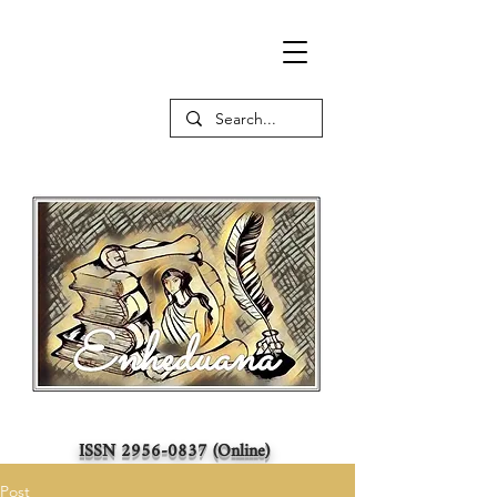
ISSN
2956-0837
(Online)
Post