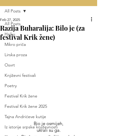
All Posts
Feb 27, 2025
All Posts
Razija Buharalija: Bilo je (za
Haiku
festival Krik žene)
Mikro priča
Lirska proza
Osvrt
Književni festivali
Poetry
Festival Krik žene
Festival Krik žene 2025
Tajna Andrićeve kutije
Bio je osmijeh,
Iz istorije srpske književnosti
ukrali su ga.