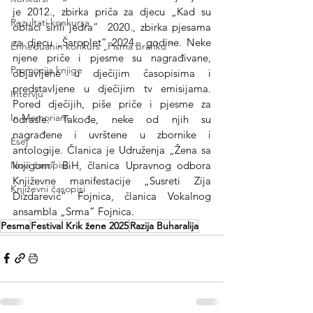
je 2012., zbirka priča za djecu „Kad su 
Rezultati konkursa
oblaci širili jedra”  2020., zbirka pjesama 
za djecu „Šaroplet” 2024.  godine. Neke 
Enheduanin konkurs „Pisma Branku ”
njene priče i pjesme su nagrađivane,  
Promocija knjige
objavljene u dječijim časopisima i 
predstavljene u dječijim tv emisijama. 
Intervju
Pored dječijih, piše priče i pjesme za 
In Memoriam
odrasle. Takođe, neke od njih su 
nagrađene i uvrštene u zbornike i 
Esej
antologije. Članica je Udruženja „Žena sa 
knjigom” BiH, članica Upravnog odbora 
Novi časopisi
Književne manifestacije „Susreti Zija 
Književni časopisi
Dizdarević” Fojnica, članica Vokalnog 
ansambla „Srma” Fojnica.
Pesma
Festival Krik žene 2025
Razija Buharalija