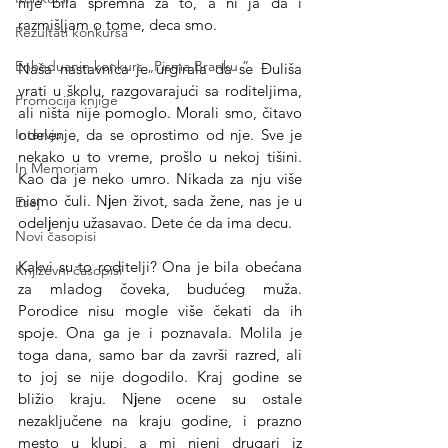
nije bila spremna za to, a ni ja da i 
razmišljam o tome, deca smo. 
Rezultati konkursa
Enheduanin konkurs „Pisma Branku ”
Naša nastavnica je urgirala da se Đuliša 
vrati u školu, razgovarajući sa roditeljima, 
Promocija knjige
ali ništa nije pomoglo. Morali smo, čitavo 
odelenje, da se oprostimo od nje. Sve je 
Intervju
nekako u to vreme, prošlo u nekoj tišini. 
In Memoriam
Kao da je neko umro. Nikada za nju više 
nismo čuli. Nјen život, sada žene, nas je u 
Esej
odelјenju užasavao. Dete će da ima decu. 
Novi časopisi
Kakvi su to roditelji? Ona je bila obećana 
Književni časopisi
za mladog čoveka, budućeg muža. 
Porodice nisu mogle više čekati da ih 
spoje. Ona ga je i poznavala. Molila je 
toga dana, samo bar da završi razred, ali 
to joj se nije dogodilo. Kraj godine se 
bližio kraju. Nјene ocene su ostale 
nezaključene na kraju godine, i prazno 
mesto u klupi, a mi njeni drugari iz 