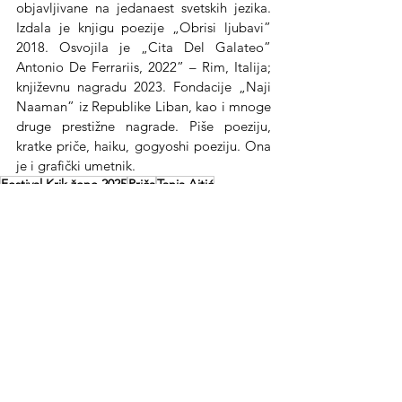
objavljivane na jedanaest svetskih jezika. 
Izdala je knjigu poezije „Obrisi ljubavi” 
2018. Osvojila je „Cita Del Galateo” 
Antonio De Ferrariis, 2022” – Rim, Italija; 
književnu nagradu 2023. Fondacije „Naji 
Naaman” iz Republike Liban, kao i mnoge 
druge prestižne nagrade. Piše poeziju, 
kratke priče, haiku, gogyoshi poeziju. Ona 
je i grafički umetnik.
Festival Krik žene 2025
Priča
Tanja Ajtić
See All
Recent Posts