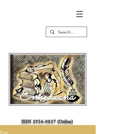
ISSN
2956-0837
(Online)
Post