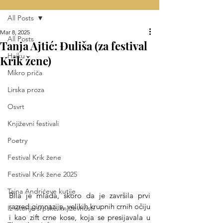
All Posts
Mar 8, 2025
All Posts
Tanja Ajtić: Đuliša (za festival
Haiku
Krik žene)
Mikro priča
Lirska proza
Osvrt
Književni festivali
Poetry
Festival Krik žene
Festival Krik žene 2025
Tajna Andrićeve kutije
Bila je mlada, skoro da je završila prvi 
razred gimnazije, velikih krupnih crnih očiju 
Iz istorije srpske književnosti
i kao zift crne kose, koja se presijavala u 