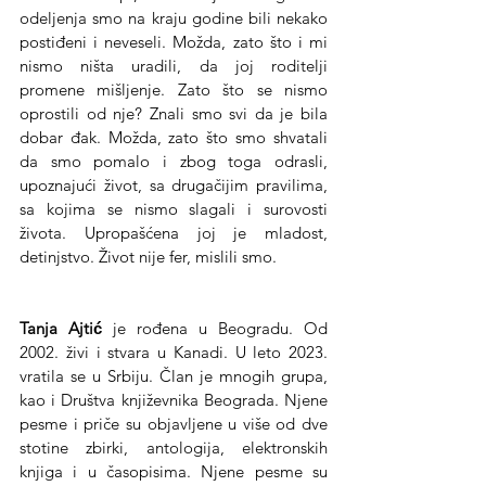
odeljenja smo na kraju godine bili nekako 
postiđeni i neveseli. Možda, zato što i mi 
nismo ništa uradili, da joj roditelji 
promene mišljenje. Zato što se nismo 
oprostili od nje? Znali smo svi da je bila 
dobar đak. Možda, zato što smo shvatali 
da smo pomalo i zbog toga odrasli, 
upoznajući život, sa drugačijim pravilima, 
sa kojima se nismo slagali i surovosti 
života. Upropašćena joj je mladost, 
detinjstvo. Život nije fer, mislili smo. 
Tanja Ajtić
 je rođena u Beogradu. Od 
2002. živi i stvara u Kanadi. U leto 2023. 
vratila se u Srbiju. Član je mnogih grupa, 
kao i Društva književnika Beograda. Njene 
pesme i priče su objavljene u više od dve 
stotine zbirki, antologija, elektronskih 
knjiga i u časopisima. Njene pesme su 