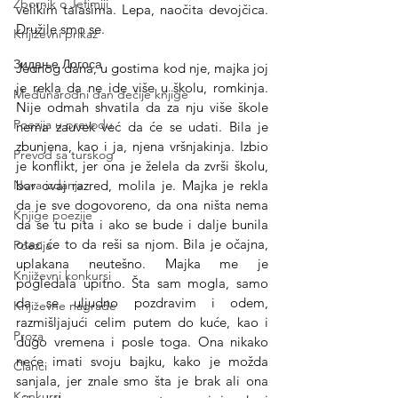
Zbornik o Jefimiji
velikim talasima. Lepa, naočita devojčica. 
Družile smo se.
Književni prikaz
Зидање Логоса
Jednog dana, u gostima kod nje, majka joj 
je rekla da ne ide više u školu, romkinja. 
Međunarodni dan dečije knjige
Nije odmah shvatila da za nju više škole 
Poezija u prevodu
nema zauvek već da će se udati. Bila je 
zbunjena, kao i ja, njena vršnjakinja. Izbio 
Prevod sa turskog
je konflikt, jer ona je želela da zvrši školu, 
bar ovaj razred, molila je. Majka je rekla 
Nova izdanja
da je sve dogovoreno, da ona ništa nema 
Knjige poezije
da se tu pita i ako se bude i dalje bunila 
otac će to da reši sa njom. Bila je očajna, 
Poezija
uplakana neutešno. Majka me je 
Književni konkursi
pogledala upitno. Šta sam mogla, samo 
da se uljudno pozdravim i odem, 
Književne nagrade
razmišljajući celim putem do kuće, kao i 
Proza
dugo vremena i posle toga. Ona nikako 
neće imati svoju bajku, kako je možda 
Članci
sanjala, jer znale smo šta je brak ali ona 
Konkursi