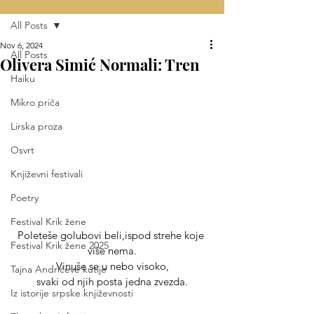
All Posts
Nov 6, 2024
All Posts
Olivera Simić Normali: Tren
Haiku
Mikro priča
Lirska proza
Osvrt
Književni festivali
Poetry
Festival Krik žene
Poleteše golubovi beli,ispod strehe koje 
Festival Krik žene 2025
više nema.
Vinuše se u nebo visoko,
Tajna Andrićeve kutije
svaki od njih posta jedna zvezda.
Iz istorije srpske književnosti