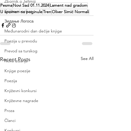
Zbornik o Jefimiji
Pesma
Novi Sad 01.11.2024
Lament nad gradom
Književni prikaz
U spomen na poginule
Tren
Oliver Simić Normali
Зидање Логоса
Međunarodni dan dečije knjige
Poezija u prevodu
Prevod sa turskog
See All
Recent Posts
Nova izdanja
Knjige poezije
Poezija
Književni konkursi
Književne nagrade
Proza
Članci
Konkursi