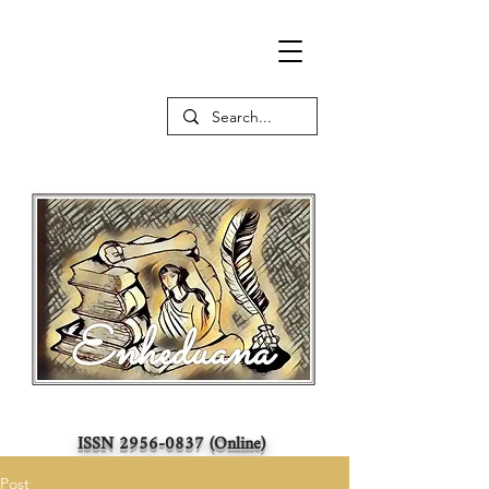
ISSN
2956-0837
(Online)
Post