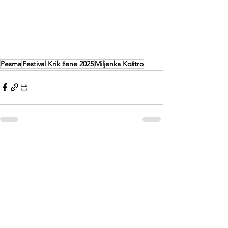
Pesma
Festival Krik žene 2025
Miljenka Koštro
See All
Recent Posts