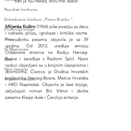
kao ja nju nekad, zovu me: Baba!
Rezultati konkursa
Enheduanin konkurs „Pisma Branku ”
Miljenka Koštro 
(1964) piše poeziju za decu 
Promocija knjige
i odrasle, prozu, igrokaze i kritičke osvrte. 
Prvu zbirku pesama objavila je sa 39 
Intervju
godina. Od 2012. uređuje emisiju 
In Memoriam
Odabrane stranice na Radiju Herceg-
Bosne i sarađuje s Radiom Split. Njeni 
Esej
radovi objavljeni su u brojnim časopisima i 
Novi časopisi
zbornicima. Članica je Društva hrvatskih 
književnika Herceg-Bosne, Matice hrvatske 
Književni časopisi
i HKD Napredak. Objavila je šest knjiga, 
uključujući roman Biti Viktor i zbirke 
pesama Klasje duše i Čarolija svitanja.