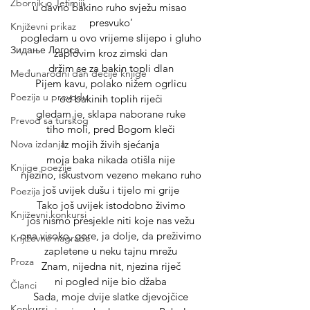
Zbornik o Jefimiji
u davno bakino ruho svježu misao 
presvuko’
Književni prikaz
pogledam u ovo vrijeme slijepo i gluho
Зидање Логоса
zaplovim kroz zimski dan
držim se za bakin topli dlan
Međunarodni dan dečije knjige
Pijem kavu, polako nižem ogrlicu
Poezija u prevodu
od bakinih toplih riječi
gledam je, sklapa naborane ruke
Prevod sa turskog
tiho moli, pred Bogom kleči
Iz mojih živih sjećanja
Nova izdanja
moja baka nikada otišla nije
Knjige poezije
njezino, iskustvom vezeno mekano ruho
još uvijek dušu i tijelo mi grije
Poezija
Tako još uvijek istodobno živimo
Književni konkursi
još nismo presjekle niti koje nas vežu
ona visoko, gore, ja dolje, da preživimo
Književne nagrade
zapletene u neku tajnu mrežu
Proza
Znam, nijedna nit, njezina riječ
ni pogled nije bio džaba
Članci
Sada, moje dvije slatke djevojčice
Konkursi