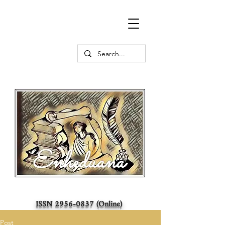
ISSN
2956-0837
(Online)
Post