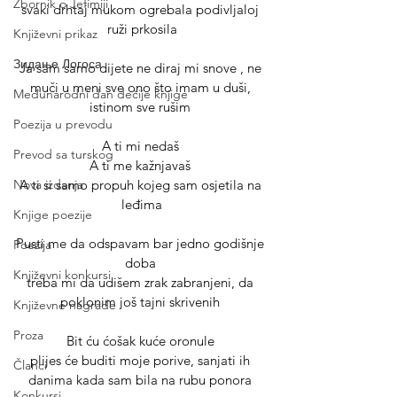
Zbornik o Jefimiji
svaki drhtaj mukom ogrebala podivljaloj 
ruži prkosila
Književni prikaz
Зидање Логоса
Ja sam samo dijete ne diraj mi snove , ne 
muči u meni sve ono što imam u duši, 
Međunarodni dan dečije knjige
istinom sve rušim 
Poezija u prevodu
A ti mi nedaš 
Prevod sa turskog
A ti me kažnjavaš 
A ti si samo propuh kojeg sam osjetila na 
Nova izdanja
leđima
Knjige poezije
Pusti me da odspavam bar jedno godišnje 
Poezija
doba 
Književni konkursi
treba mi da udišem zrak zabranjeni, da 
poklonim još tajni skrivenih 
Književne nagrade
Proza
Bit ću ćošak kuće oronule 
plijes će buditi moje porive, sanjati ih 
Članci
danima kada sam bila na rubu ponora 
Konkursi