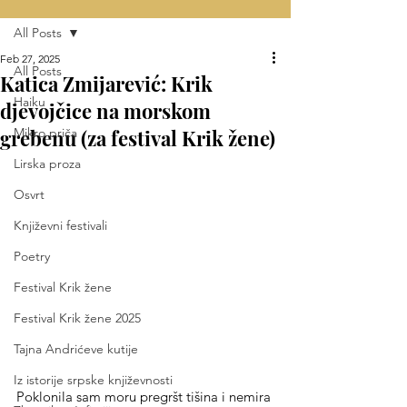
All Posts
Feb 27, 2025
All Posts
Katica Zmijarević: Krik
Haiku
djevojčice na morskom
grebenu (za festival Krik žene)
Mikro priča
Lirska proza
Osvrt
Književni festivali
Poetry
Festival Krik žene
Festival Krik žene 2025
Tajna Andrićeve kutije
Iz istorije srpske književnosti
Poklonila sam moru pregršt tišina i nemira 