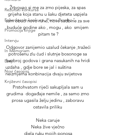
Žrtvovao si me za zrno pijeska, za spas 
Rezultati konkursa
grijeha koja stanu u šaku djeteta uspjela 
Enheduanin konkurs „Pisma Branku ”
sam obući novo ruho, nove sudbine za sve 
buduće godine ako , mogu , ako  smijem 
Promocija knjige
pitam te ?
Intervju
Odgovor zanijemio uzalud čekanje ,tražeći
In Memoriam
potrošenu zlu ćud i slutnje bosonoge sa 
bezbroj godova i grana nasukanih na hridi
Esej
uzdaha , gdje bore se jal i suština 
Novi časopisi
neizmjerna konbinacija dvaju svijetova
Književni časopisi
Prstohvatom riječi sakupljala sam u 
grudima  događaje nemile , za samo zrno 
prosa ugasila želju jedinu , zaboravu 
ostavila priliku 
Neka caruje 
Neka žive vječno 
djela ruku mojih ponosa