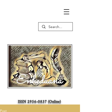
ISSN
2956-0837
(Online)
Post