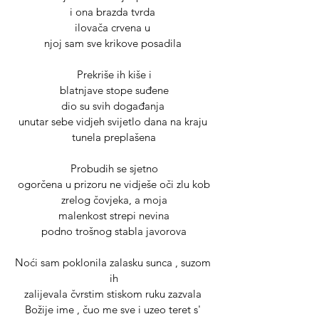
i ona brazda tvrda 
ilovača crvena u 
njoj sam sve krikove posadila 
Prekriše ih kiše i
blatnjave stope suđene
dio su svih događanja 
unutar sebe vidjeh svijetlo dana na kraju 
tunela preplašena
Probudih se sjetno
ogorčena u prizoru ne vidješe oči zlu kob
zrelog čovjeka, a moja
malenkost strepi nevina
podno trošnog stabla javorova
Noći sam poklonila zalasku sunca , suzom 
ih
zalijevala čvrstim stiskom ruku zazvala 
Božije ime , čuo me sve i uzeo teret s' 