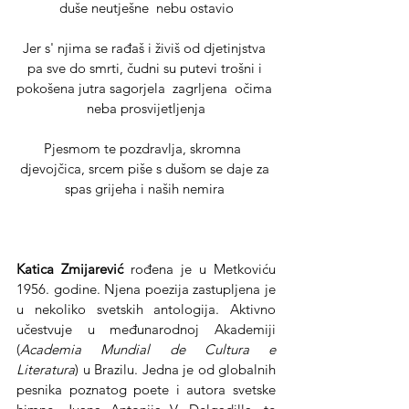
duše neutješne  nebu ostavio
Jer s' njima se rađaš i živiš od djetinjstva 
pa sve do smrti, čudni su putevi trošni i 
pokošena jutra sagorjela  zagrljena  očima 
neba prosvijetljenja
Pjesmom te pozdravlja, skromna  
djevojčica, srcem piše s dušom se daje za 
spas grijeha i naših nemira 
Katica
Zmijarević
 rođena je u Metkoviću 
1956. godine. Njena poezija zastupljena je 
u nekoliko svetskih antologija. Aktivno 
učestvuje u međunarodnoj Akademiji 
(
Academia Mundial de Cultura e 
Literatura
) u Brazilu. Jedna je od globalnih 
pesnika poznatog poete i autora svetske 