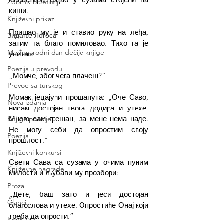
Zbornik o Jefimiji
киши.
Književni prikaz
Пришао му је и ставио руку на леђа, 
Зидање Логоса
затим га благо помиловао. Тихо га је 
Međunarodni dan dečije knjige
упитао:
Poezija u prevodu
„Момче, због чега плачеш?”
Prevod sa turskog
Момак јецајући прошапута: „Оче Саво, 
Nova izdanja
нисам достојан твога додира и утехе. 
Много сам грешан, за мене нема наде. 
Knjige poezije
Не могу себи да опростим своју 
Poezija
прошлост.”
Književni konkursi
Свети Сава са сузама у очима пуним 
Književne nagrade
милости и љубави му прозбори:
Proza
„Дете, баш зато и јеси достојан 
Članci
благослова и утехе. Опростиће Онај који 
треба да опрости.”
Konkursi