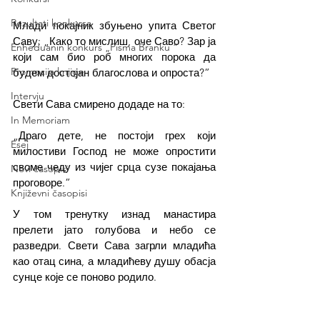
Rezultati konkursa
Млади покајник збуњено упита Светог 
Саву: „Како то мислиш, оче Саво? Зар ја 
Enheduanin konkurs „Pisma Branku ”
који сам био роб многих порока да 
Promocija knjige
будем достојан благослова и опроста?”
Intervju
Свети Сава смирено додаде на то:
In Memoriam
„Драго дете, не постоји грех који 
Esej
милостиви Господ не може опростити 
своме чеду из чијег срца сузе покајања 
Novi časopisi
проговоре.”
Književni časopisi
У том тренутку изнад манастира 
прелети јато голубова и небо се 
разведри. Свети Сава загрли младића 
као отац сина, а младићеву душу обасја 
сунце које се поново родило.