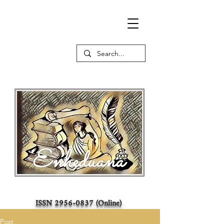
ISSN
2956-0837
(Online)
Post