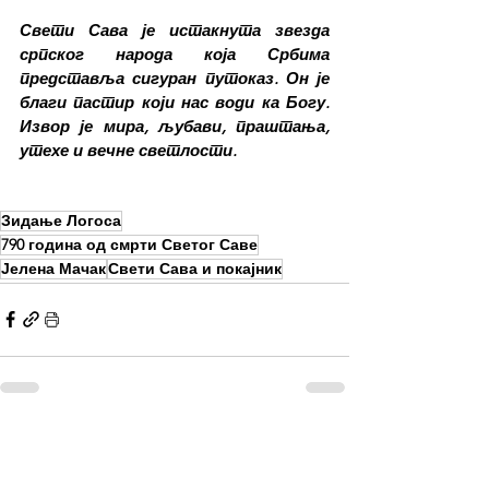
Свети Сава је истакнута звезда 
српског народа која Србима 
представља сигуран путоказ. Он је 
благи пастир који нас води ка Богу. 
Извор је мира, љубави, праштања, 
утехе и вечне светлости.
Зидање Логоса
790 година од смрти Светог Саве
Јелена Мачак
Свети Сава и покајник
See All
Recent Posts