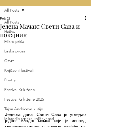
All Posts
Feb 22
All Posts
Јелена Мачак: Свети Сава и
Haiku
покајник
Mikro priča
Lirska proza
Osvrt
Književni festivali
Poetry
Festival Krik žene
Festival Krik žene 2025
Tajna Andrićeve kutije
Једнога дана, Свети Сава је угледао 
Iz istorije srpske književnosti
једног младог момка који је испред 
манастира грцао у сузама стојећи на 