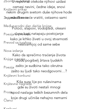
Zbornik o Jefimiji
U nepovrat otekoše njihovi uzdasi
osmesi nevini, čedne ideje, snovi
Književni prikaz
nekim drugim svetom duše njihove hode
nikad se neće vratiti, ostasmo sami
Зидање Логоса
Međunarodni dan dečije knjige
Potoci, slapovi, vodopadi, okeani
slane kapi natapaju postojanje
Poezija u prevodu
kako je krhko živeti u ovoj stvarnosti
Prevod sa turskog
nestvarnijoj od same sebe
Nova izdanja
Kako da sprečimo traćenje života
Knjige poezije
uludu pogibelj žrtava ljudskih
zašto je sudbina tako okrutna
Poezija
zašto su ljudi tako neodgovorni…?
Književni konkursi
Kiša suza lije po ruševinama
Književne nagrade
gde su životi nestali mnogi
Proza
ispod naslaga teških bezumnih dela
koje drugi učiniše nehajno nemarni
Članci
Konkursi