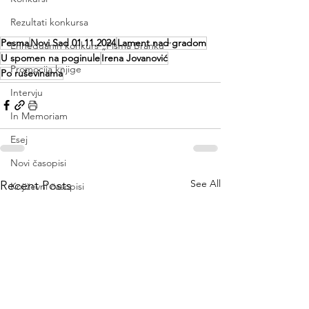
Rezultati konkursa
Pesma
Novi Sad 01.11.2024
Lament nad gradom
Enheduanin konkurs „Pisma Branku ”
U spomen na poginule
Irena Jovanović
Promocija knjige
Po ruševinama
Intervju
In Memoriam
Esej
Novi časopisi
See All
Recent Posts
Književni časopisi