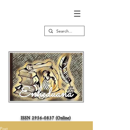
ISSN
2956-0837
(Online)
Post