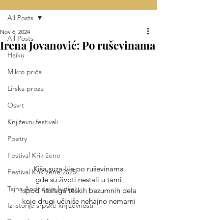
All Posts
Nov 6, 2024
All Posts
Irena Jovanović: Po ruševinama
Haiku
Mikro priča
Lirska proza
Osvrt
Književni festivali
Poetry
Festival Krik žene
Kiša suza lije po ruševinama
Festival Krik žene 2025
gde su životi nestali u tami
Tajna Andrićeve kutije
ispod naslaga teških bezumnih dela
koje drugi učiniše nehajno nemarni
Iz istorije srpske književnosti