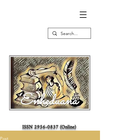
ISSN
2956-0837
(Online)
Post