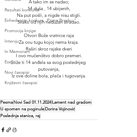
A tako im se nadao;
14 duša , 14 ubijenih,
Rezultati konkursa
Na put pošli, a nigde nisu stigli.
Enheduanin konkurs „Pisma Branku ”
Svako od njih nedužan stradao.
Promocija knjige
Otvori Bože vratnice raja
Intervju
Za ovu tugu kojoj nema kraja.
Raširi skroz rajske dveri
In Memoriam
I ovo mučeništvo dobro premeri.
Esej
Stiže ti 14 anđela sa svog poslednjeg 
putovanja,
Novi časopisi
Iz ove doline bola, plača i tugovanja.
Književni časopisi
Pesma
Novi Sad 01.11.2024
Lament nad gradom
U spomen na poginule
Dorina Vojinović
Poslednja stanica, raj