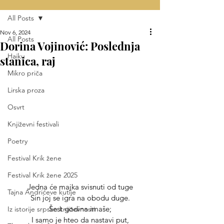
All Posts
Nov 6, 2024
All Posts
Dorina Vojinović: Poslednja
Haiku
stanica, raj
Mikro priča
Lirska proza
Osvrt
Književni festivali
Poetry
Festival Krik žene
Festival Krik žene 2025
Jedna će majka svisnuti od tuge
Tajna Andrićeve kutije
Sin joj se igra na obodu duge.
Šest godina imaše;
Iz istorije srpske književnosti
I samo je hteo da nastavi put,