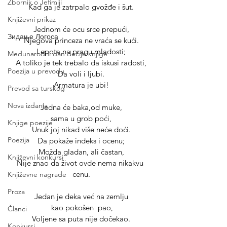
Zbornik o Jefimiji
Kad ga je zatrpalo gvožđe i šut.
Književni prikaz
Jednom će ocu srce prepući,
Зидање Логоса
Njegova princeza ne vraća se kući.
Lepota na pragu mladosti;
Međunarodni dan dečije knjige
A toliko je tek trebalo da iskusi radosti,
Poezija u prevodu
Da voli i ljubi.
Armatura je ubi!
Prevod sa turskog
Nova izdanja
Jedna će baka,od muke,
sama u grob poći,
Knjige poezije
Unuk joj nikad više neće doći.
Poezija
Da pokaže indeks i ocenu;
Možda gladan, ali častan,
Književni konkursi
Nije znao da život ovde nema nikakvu 
cenu.
Književne nagrade
Proza
Jedan je deka već na zemlju
 kao pokošen  pao,
Članci
Voljene sa puta nije dočekao.
Konkursi