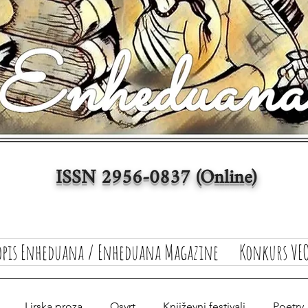
ISSN 2956-0837 (Online)
opis Enheduana / Enheduana Magazine
Konkurs VEO
Lirska proza
Osvrt
Književni festivali
Poetry