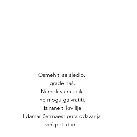
Osmeh ti se sledio, 
grade naš.
Ni molitva ni urlik 
ne mogu ga vratiti.
Iz rane ti krv lije
I damar četrnaest puta odzvanja 
već peti dan...