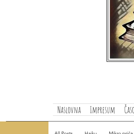
Naslovna
Impresum
Čas
All Posts
Haiku
Mikro priča