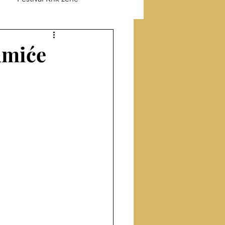
ik o Jefimiji
umiće
odu
Prevod sa turskog
Proza
Članci
ige
Intervju