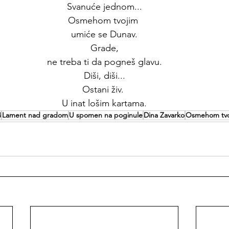
Svanuće jednom...
Osmehom tvojim 
umiće se Dunav.
Grade,
ne treba ti da pogneš glavu.
Diši, diši...
Ostani živ. 
U inat lošim kartama.
4
Lament nad gradom
U spomen na poginule
Dina Zavarko
Osmehom tvo