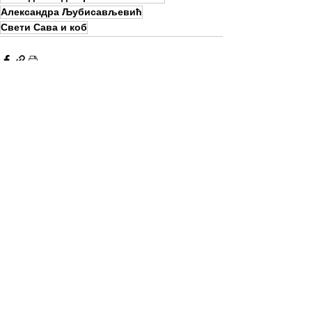
Александра Љубисављевић
Свети Сава и коб
See All
Recent Posts