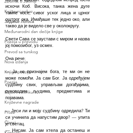
Zbornik o Jefimiji
искочи Коб. Висока, танка жена дуге 
Književni prikaz
тамне косе, сивог уског лица и црног 
оштрог ока. Имађаше тек једно око, али 
Зидање Логоса
такво да је видело све у околокругу.
Međunarodni dan dečije knjige
Свети Сава се заустави с миром и назва 
Poezija u prevodu
јој помозибог, уз осмех.
Prevod sa turskog
Она рече:
Nova izdanja
— Ја не признајем бога, те ми он не 
Knjige poezije
може помоћи. Ја сам Бог. Ја одређујем 
Poezija
судбину свих, управљам догађајима, 
руководим људима, предметима и 
Književni konkursi
појавама.
Književne nagrade
— Јеси ли и моју судбину одредила? Ти 
Proza
си учинила да напустим двор? — упита 
Članci
је светац.
— Нисам. Ја сам хтела да останеш и 
Konkursi