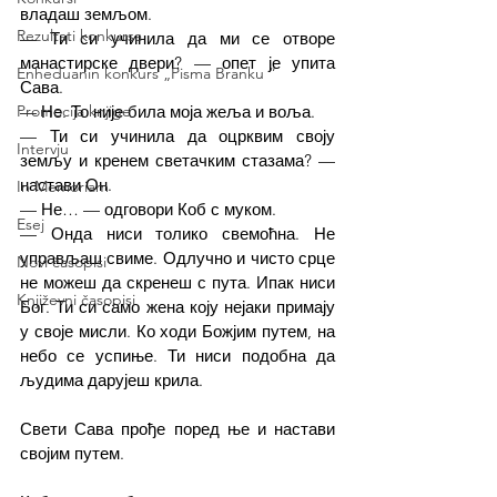
владаш земљом.
Rezultati konkursa
— Ти си учинила да ми се отворе 
манастирске двери? — опет је упита 
Enheduanin konkurs „Pisma Branku ”
Сава.
Promocija knjige
— Не. То није била моја жеља и воља.
— Ти си учинила да оцрквим своју 
Intervju
земљу и кренем светачким стазама? — 
настави Он.
In Memoriam
— Не… — одговори Коб с муком.
Esej
— Онда ниси толико свемоћна. Не 
управљаш свиме. Одлучно и чисто срце 
Novi časopisi
не можеш да скренеш с пута. Ипак ниси 
Književni časopisi
Бог. Ти си само жена коју нејаки примају 
у своје мисли. Ко ходи Божјим путем, на 
небо се успиње. Ти ниси подобна да 
људима дарујеш крила.
Свети Сава прође поред ње и настави 
својим путем.