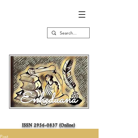
ISSN
2956-0837
(Online)
Post