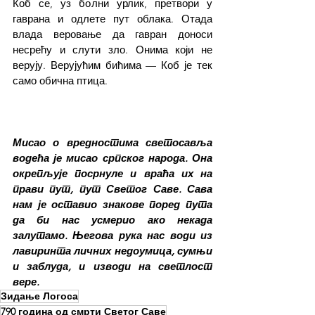
Коб се, уз болни урлик, претвори у 
гаврана и одлете пут облака. Отада 
влада веровање да гавран доноси 
несрећу и слути зло. Онима који не 
верују. Верујућим бићима — Коб је тек 
само обична птица.
Мисао о вредностима светосавља 
водећа је мисао српског народа. Она 
окрепљује посрнуле и враћа их на 
прави пут, пут Светог Саве. Сава 
нам је оставио знакове поред пута 
да би нас усмерио ако некада 
залутамо. Његова рука нас води из 
лавиринта личних недоумица, сумњи 
и заблуда, и изводи на светлост 
вере.
Зидање Логоса
790 година од смрти Светог Саве