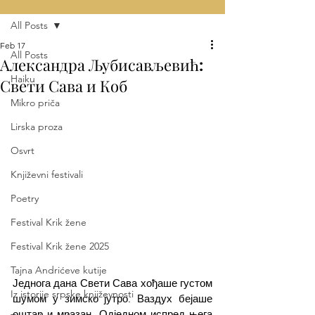
All Posts
Feb 17
All Posts
Александра Љубисављевић:
Haiku
Свети Сава и Коб
Mikro priča
Lirska proza
Osvrt
Književni festivali
Poetry
Festival Krik žene
Festival Krik žene 2025
Tajna Andrićeve kutije
Једнога дана Свети Сава хођаше густом 
Iz istorije srpske književnosti
шумом у зимско јутро. Ваздух бејаше 
оштар и мразан. Одједном испред њега 