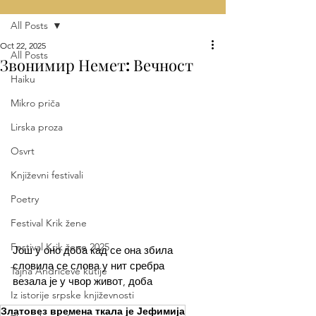
All Posts
Oct 22, 2025
All Posts
Звонимир Немет: Вечност
Haiku
Mikro priča
Lirska proza
Osvrt
Književni festivali
Poetry
Festival Krik žene
Festival Krik žene 2025
Још у оно доба кад се она збила
словила се слова у нит сребра
Tajna Andrićeve kutije
везала је у чвор живот, доба
Iz istorije srpske književnosti
Златовез времена ткала је Јефимија