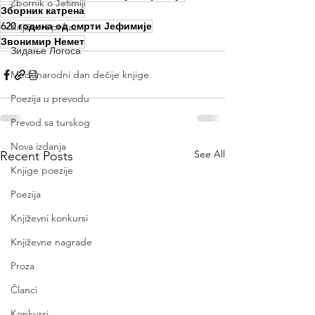
Zbornik o Jefimiji
Зборник катрена
620 година од смрти Јефимије
Književni prikaz
Звонимир Немет
Зидање Логоса
Međunarodni dan dečije knjige
Poezija u prevodu
Prevod sa turskog
Nova izdanja
See All
Recent Posts
Knjige poezije
Poezija
Književni konkursi
Književne nagrade
Proza
Članci
Konkursi