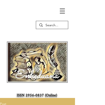
ISSN
2956-0837
(Online)
Post