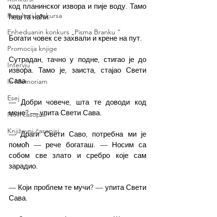
код планинског извора и пије воду. Тамо 
Rezultati konkursa
ћеш га наћи.
Enheduanin konkurs „Pisma Branku ”
Богати човек се захвали и крене на пут.
Promocija knjige
Сутрадан, тачно у подне, стигао је до 
Intervju
извора. Тамо је, заиста, стајао Свети 
Сава.
In Memoriam
Esej
— Добри човече, шта те доводи код 
мене? — упита Свети Сава.
Novi časopisi
Književni časopisi
— Драги Свети Саво, потребна ми је 
помоћ — рече богаташ. — Носим са 
собом све злато и сребро које сам 
зарадио.
— Који проблем те мучи? — упита Свети 
Сава.