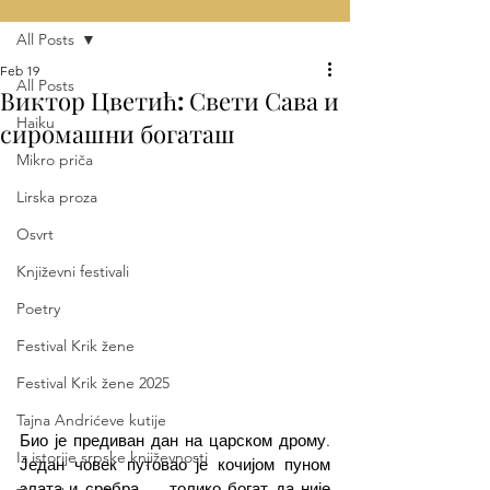
All Posts
Feb 19
All Posts
Виктор Цветић: Свети Сава и
Haiku
сиромашни богаташ
Mikro priča
Lirska proza
Osvrt
Književni festivali
Poetry
Festival Krik žene
Festival Krik žene 2025
Tajna Andrićeve kutije
Био је предиван дан на царском дрому. 
Iz istorije srpske književnosti
Један човек путовао је кочијом пуном 
злата и сребра — толико богат да није 