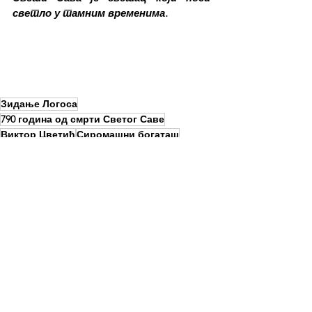
светло у тамним временима.
Зидање Логоса
790 година од смрти Светог Саве
Виктор Цветић
Сиромашни богаташ
See All
Recent Posts