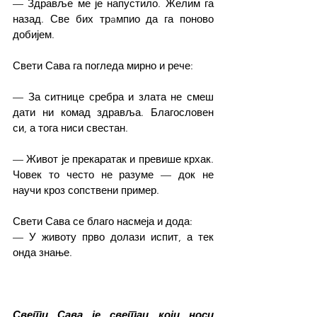
— Здравље ме је напустило. Желим га 
назад. Све бих трaмпио да га поново 
добијем.
Свети Сава га погледа мирно и рече:
— За ситнице сребра и злата не смеш 
дати ни комад здравља. Благословен 
си, а тога ниси свестан.
— Живот је прекаратак и превише крхак. 
Човек то често не разуме — док не 
научи кроз сопствени пример.
Свети Сава се благо насмеја и дода:
— У животу прво долази испит, а тек 
онда знање.
Свети Сава је светац који носи 