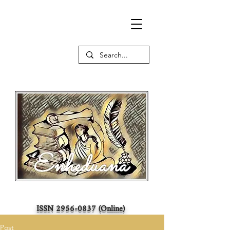
ISSN
2956-0837
(Online)
Post