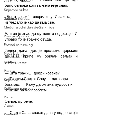
Zbornik o Jefimiji
било сељака који за њега није знао.
Književni prikaz
„Богат човек“, говорили су. И заиста, 
Зидање Логоса
изгледало је као да има све.
Međunarodni dan dečije knjige
Али он је знао да му нешто недостаје. И 
Poezija u prevodu
управо то је тражио свуда.
Prevod sa turskog
Једног дана, док је пролазио царским 
Nova izdanja
дрoмoм, приђе му обичан сељак и 
упита:
Knjige poezije
Poezija
— Шта тражиш, добри човече?
— Тражим Светог Саву — одговори 
Književni konkursi
богаташ. — Кажу да он има мудрост и 
Književne nagrade
решење за мој проблем.
Proza
Сељак му рече:
Članci
— Свети Сава сваког дана у подне стоји 
Konkursi