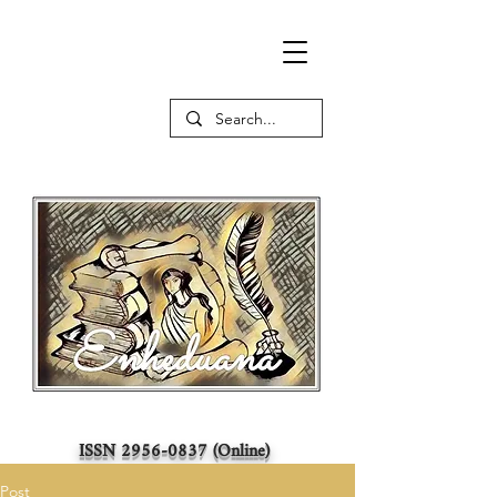
ISSN
2956-0837
(Online)
Post