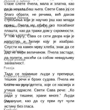
Zbornik o Jefimiji
стазе слете пчела, мала и златна, као 
да је чекала баш њега. Свети Сава јој се 
Književni prikaz
благо обрати, не речима, већ дахом 
Зидање Логоса
стрпљења који је научио још као млади 
принц. Пчела му обиђе око похабаног 
Međunarodni dan dečije knjige
плашта, као да тражи дом у скромности. 
Poezija u prevodu
У том кругу, Сава се сети двора који је 
напустио и ћелије коју је изабрао. 
Prevod sa turskog
Спусти на камен мрву хлеба, знак да се 
Nova izdanja
дар не мери величином. Пчела застаде, 
па полети, носећи са собом невидљиву 
Knjige poezije
захвалност.
Poezija
Тада се појавише људи у препирци, 
Književni konkursi
тешких речи и брзих судова. Пчела им 
слете на руку детета, које се насмеја и 
Književne nagrade
утиша одрасле. Свети Сава рече: „Ко 
Proza
ради у тишини, храни многе.” Људи 
умукнуше, као да су први пут чули 
Članci
истину без гласа. 
Konkursi