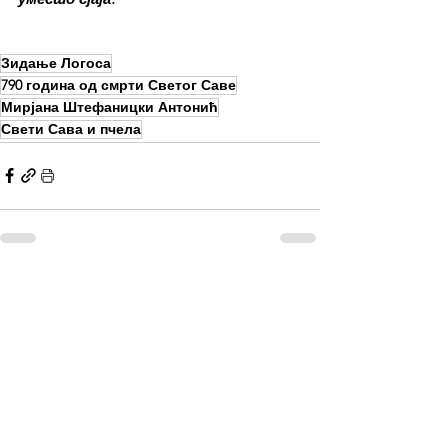
Зидање Логоса
790 година од смрти Светог Саве
Мирјана Штефаницки Антонић
Свети Сава и пчела
See All
Recent Posts