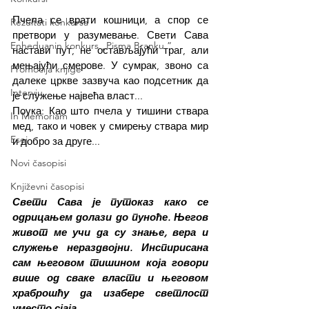
Пчела се врати кошници, а спор се 
Rezultati konkursa
претвори у разумевање. Свети Сава 
Enheduanin konkurs „Pisma Branku ”
настави пут, не остављајући траг, али 
мењајући смерове. У сумрак, звоно са 
Promocija knjige
далеке цркве зазвуча као подсетник да 
Intervju
је служење највећа власт...
Поука: Као што пчела у тишини ствара 
In Memoriam
мед, тако и човек у смирењу ствара мир 
Esej
и добро за друге...
Novi časopisi
Književni časopisi
Свети Сава је путоказ како се 
одрицањем долази до пуноће. Његов 
живот ме учи да су знање, вера и 
служење нераздвојни. Инспирисана 
сам његовом тишином која говори 
више од сваке власти и његовом 
храброшћу да изабере светлост 
уместо сјаја.