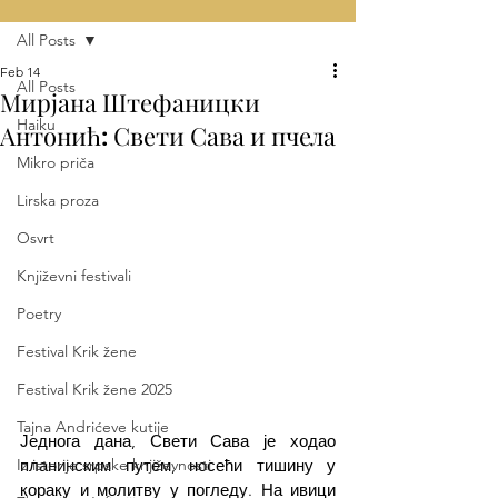
All Posts
Feb 14
All Posts
Мирјана Штефаницки
Haiku
Антонић: Свети Сава и пчела
Mikro priča
Lirska proza
Osvrt
Književni festivali
Poetry
Festival Krik žene
Festival Krik žene 2025
Tajna Andrićeve kutije
Једнога дана, Свети Сава је ходао 
планинским путем, носећи тишину у 
Iz istorije srpske književnosti
кораку и молитву у погледу. На ивици 