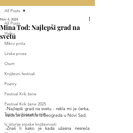
All Posts
Nov 4, 2024
All Posts
Mina Tod: Najlepši grad na
Haiku
svetu
Mikro priča
Lirska proza
Osvrt
Književni festivali
Poetry
Festival Krik žene
Festival Krik žene 2025
-Najlepši grad na svetu - rekla mi je ćerka, 
Tajna Andrićeve kutije
kada se preselila iz Beograda u Novi Sad.
Iz istorije srpske književnosti
-Znaš li kako je kada užasna nesreća 