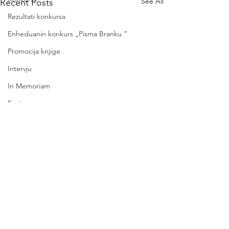
See All
Recent Posts
Rezultati konkursa
Enheduanin konkurs „Pisma Branku ”
Promocija knjige
Intervju
In Memoriam
Esej
Novi časopisi
Književni časopisi
Comments