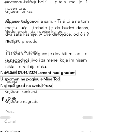
Zbornik o Jefimiji
postane fizički bol? - pitala me je 1. 
novembra.
Književni prikaz
-Znam - odgovorila sam. - Ti si bila na tom 
Зидање Логоса
mestu juče i trebalo je da budeš danas, 
Međunarodni dan dečije knjige
dva sata kasnije. A dve devojčice, od 6 i 9 
godina...
Poezija u prevodu
Prevod sa turskog
To razara. Nemoguće je dovršiti misao. To 
je nepodnošljivo i za mene, koja im nisam 
Nova izdanja
ništa. To razbija dušu.
Knjige poezije
Novi Sad 01.11.2024
Lament nad gradom
U spomen na poginule
Mina Tod
Poezija
Najlepši grad na svetu
Proza
Književni konkursi
Književne nagrade
Proza
Članci
Konkursi