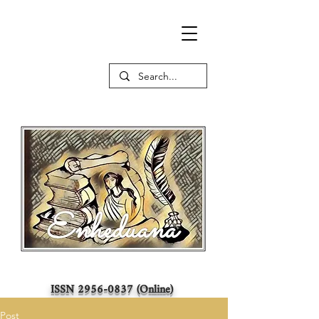
ISSN
2956-0837
(Online)
Post