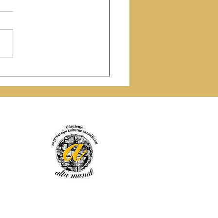
ан Ђурић: Свети Сава
ичаји