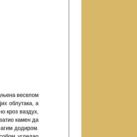
уњена веселом 
их облутака, а 
о кроз ваздух, 
ватио камен да 
лагим додиром. 
собом угледао 