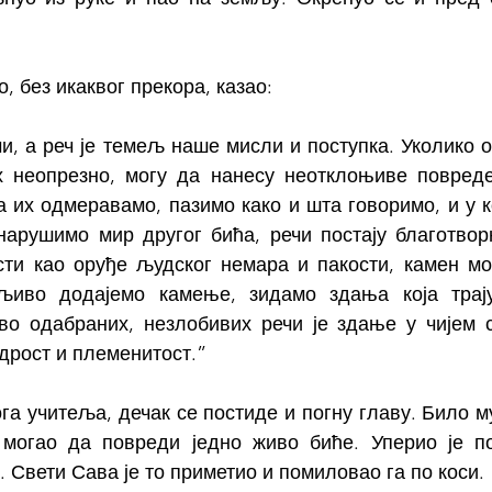
, без икаквог прекора, казао:
чи, а реч је темељ наше мисли и поступка. Уколико 
 неопрезно, могу да нанесу неотклоњиве повреде.
 их одмеравамо, пазимо како и шта говоримо, и у ко
нарушимо мир другог бића, речи постају благотворн
сти као оруђе људског немара и пакости, камен мо
љиво додајемо камење, зидамо здања која трају
о одабраних, незлобивих речи је здање у чијем 
дрост и племенитост.”
а учитеља, дечак се постиде и погну главу. Било му 
могао да повреди једно живо биће. Уперио је по
. Свети Сава је то приметио и помиловао га по коси.