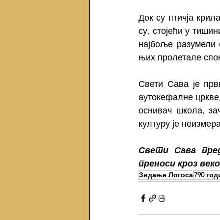
Док су птичја крил
су, стојећи у тиши
најбоље разумели с
њих пролетале спок
Свети Сава је прв
аутокефалне цркве,
оснивач школа, за
културу је неизмера
Свети Сава пре
преноси кроз веко
Зидање Логоса
790 го