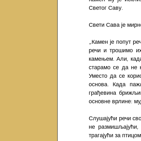
Светог Саву.
Свети Сава је мирно
„Камен је попут ре
речи и трошимо их
камењем. Али, када
старамо се да не 
Уместо да се кори
основа. Када паж
грађевина брижљив
основне врлине: му
Слушајући речи свог
не размишљајући, 
трагајући за птицом