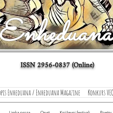
ISSN 2956-0837 (Online)
opis Enheduana / Enheduana Magazine
Konkurs VEO
Lirska proza
Osvrt
Književni festivali
Poetry