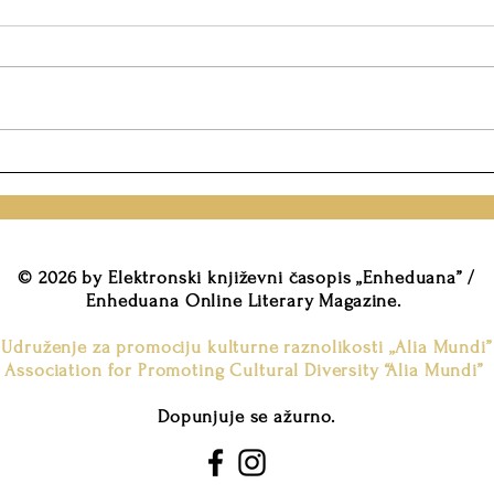
Весна Стојкоска: Свети
Стеф
Сава и лековита вода
и об
© 2026 by Elektronski književni časopis „Enheduana” /
Enheduana Online Literary Magazine.
Udruženje za promociju kulturne raznolikosti „Alia Mundi”
Association for Promoting Cultural Diversity “Alia Mundi”
Dopunjuje se ažurno.