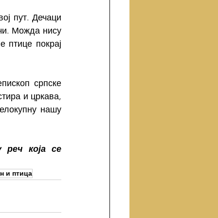
ој пут. Дечаци 
и. Можда нису 
 птице покрај 
пископ српске 
ира и цркава, 
елокупну нашу 
реч која се 
н и птица