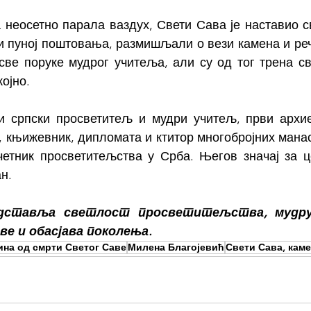
а неосетно парала ваздух, Свети Сава је наставио св
ни пуној поштовања, размишљали о вези камена и реч
ве поруке мудрог учитеља, али су од тог трена све
ојно.
и српски просветитељ и мудри учитељ, први архие
 књижевник, дипломата и ктитор многобројних манаст
четник просветитељства у Срба. Његов значај за ц
н.
дставља светлост просветитељства, мудру 
ве и обасјава поколења.
дина од смрти Светог Саве
Милена Благојевић
Свети Сава, каме