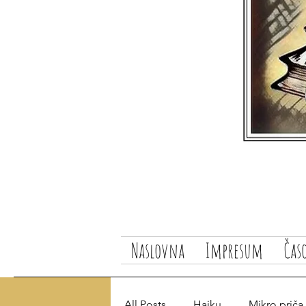
Naslovna
Impresum
Čas
All Posts
Haiku
Mikro priča