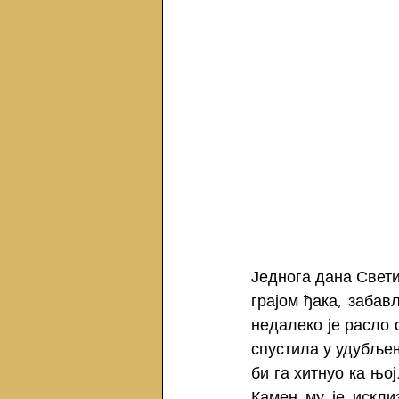
Једнога дана Свети
грајом ђака, забав
недалеко је расло 
спустила у удубљење
би га хитнуо ка њој
Камен му је искли