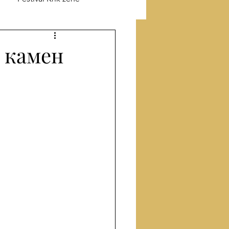
ik o Jefimiji
, камен
odu
Prevod sa turskog
Proza
Članci
ige
Intervju