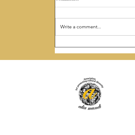
Write a comment...
„Zidanje Logosa” – glasovi
savremenih autora u čast
Svetog Save