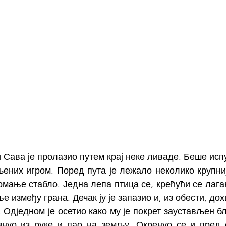
 Сава је пролазио путем крај неке ливаде. Беше исп
љених игром. Поред пута је лежало неколико крупниј
омање стабло. Једна лепа птица се, крећући се лаган
 између грана. Дечак ју је запазио и, из обести, дох
. Одједном је осетио како му је покрет заустављен б
знуо из руке и пао на земљу. Окренуо се и пред 