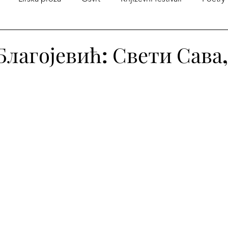
na Andrićeve kutije
Iz istorije srpske književnosti
Zborn
лагојевић: Свети Сава
огоса
Međunarodni dan dečije knjige
Poezija u prev
je
Poezija
Književni konkursi
Književne nagrade
a
Enheduanin konkurs „Pisma Branku ”
Promocija knj