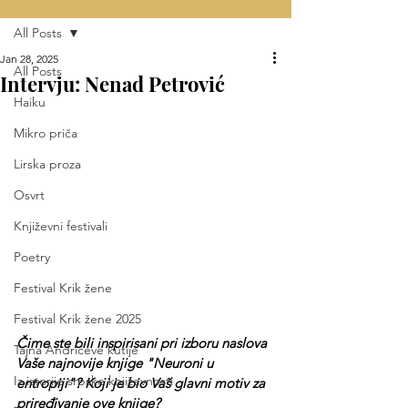
All Posts
Jan 28, 2025
All Posts
Intervju: Nenad Petrović
Haiku
Mikro priča
Lirska proza
Osvrt
Književni festivali
Poetry
Festival Krik žene
Festival Krik žene 2025
Čime ste bili inspirisani pri izboru naslova 
Tajna Andrićeve kutije
Vaše najnovije knjige "Neuroni u 
Iz istorije srpske književnosti
entropiji"? Koji je bio Vaš glavni motiv za 
priređivanje ove knjige?