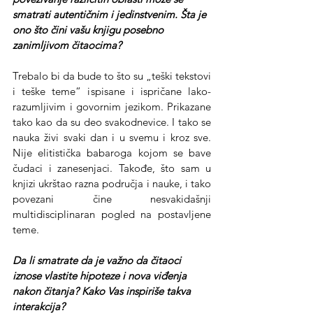
smatrati autentičnim i jedinstvenim. Šta je 
ono što čini vašu knjigu posebno 
zanimljivom čitaocima?
Trebalo bi da bude to što su „teški tekstovi 
i teške teme“ ispisane i ispričane lako-
razumljivim i govornim jezikom. Prikazane 
tako kao da su deo svakodnevice. I tako se 
nauka živi svaki dan i u svemu i kroz sve. 
Nije elitistička babaroga kojom se bave 
čudaci i zanesenjaci. Takođe, što sam u 
knjizi ukrštao razna područja i nauke, i tako 
povezani čine nesvakidašnji 
multidisciplinaran pogled na postavljene 
teme.
Da li smatrate da je važno da čitaoci 
iznose vlastite hipoteze i nova viđenja 
nakon čitanja? Kako Vas inspiriše takva 
interakcija?