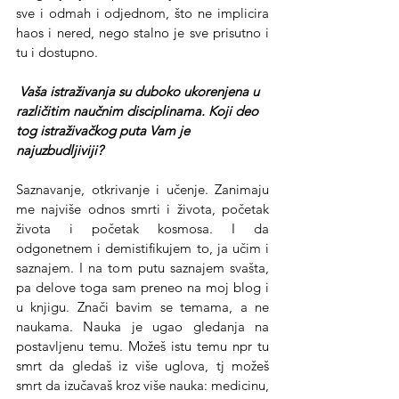
sve i odmah i odjednom, što ne implicira 
haos i nered, nego stalno je sve prisutno i 
tu i dostupno. 
 Vaša istraživanja su duboko ukorenjena u 
različitim naučnim disciplinama. Koji deo 
tog istraživačkog puta Vam je 
najuzbudljiviji? 
Saznavanje, otkrivanje i učenje. Zanimaju 
me najviše odnos smrti i života, početak 
života i početak kosmosa. I da 
odgonetnem i demistifikujem to, ja učim i 
saznajem. I na tom putu saznajem svašta, 
pa delove toga sam preneo na moj blog i 
u knjigu. Znači bavim se temama, a ne 
naukama. Nauka je ugao gledanja na 
postavljenu temu. Možeš istu temu npr tu 
smrt da gledaš iz više uglova, tj možeš 
smrt da izučavaš kroz više nauka: medicinu, 