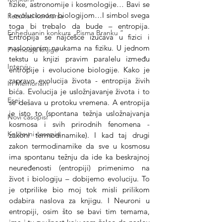
fizike, astronomije i kosmologije… Bavi se 
i evolucionom biologijom…I simbol svega 
Rezultati konkursa
toga bi trebalo da bude – entropija. 
Enheduanin konkurs „Pisma Branku ”
Entropija se najčešće izučava u fizici i 
naslonjenim naukama na fiziku. U jednom 
Promocija knjige
tekstu u knjizi pravim paralelu između 
Intervju
entropije i evolucione biologije. Kako je 
zapravo evolucija života - entropija živih 
In Memoriam
bića. Evolucija je usložnjavanje života i to 
Esej
se dešava u protoku vremena. A entropija 
je isto to (spontana težnja usložnajvanja 
Novi časopisi
kosmosa i svih prirodnih fenomena - 
Književni časopisi
zakoni termodinamike). I kad taj drugi 
zakon termodinamike da sve u kosmosu 
ima spontanu težnju da ide ka beskrajnoj 
neuređenosti (entropiji) primenimo na 
život i biologiju – dobijemo evoluciju. To 
je otprilike bio moj tok misli prilikom 
odabira naslova za knjigu. I Neuroni u 
entropiji, osim što se bavi tim temama, 