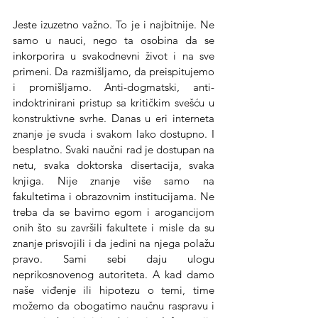
Jeste izuzetno važno. To je i najbitnije. Ne 
samo u nauci, nego ta osobina da se 
inkorporira u svakodnevni život i na sve 
primeni. Da razmišljamo, da preispitujemo 
i promišljamo. Anti-dogmatski, anti-
indoktrinirani pristup sa kritičkim svešću u 
konstruktivne svrhe. Danas u eri interneta 
znanje je svuda i svakom lako dostupno. I 
besplatno. Svaki naučni rad je dostupan na 
netu, svaka doktorska disertacija, svaka 
knjiga. Nije znanje više samo na 
fakultetima i obrazovnim institucijama. Ne 
treba da se bavimo egom i arogancijom 
onih što su završili fakultete i misle da su 
znanje prisvojili i da jedini na njega polažu 
pravo. Sami sebi daju ulogu 
neprikosnovenog autoriteta. A kad damo 
naše viđenje ili hipotezu o temi, time 
možemo da obogatimo naučnu raspravu i 