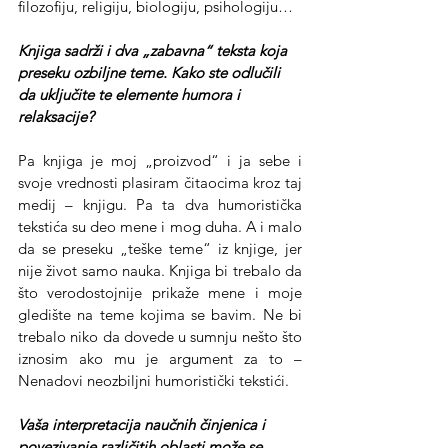
filozofiju, religiju, biologiju, psihologiju…
Knjiga sadrži i dva „zabavna“ teksta koja 
preseku ozbiljne teme. Kako ste odlučili 
da uključite te elemente humora i 
relaksacije? 
Pa knjiga je moj „proizvod“ i ja sebe i 
svoje vrednosti plasiram čitaocima kroz taj 
medij – knjigu. Pa ta dva humoristička 
tekstića su deo mene i mog duha. A i malo 
da se preseku „teške teme“ iz knjige, jer 
nije život samo nauka. Knjiga bi trebalo da 
što verodostojnije prikaže mene i moje 
gledište na teme kojima se bavim. Ne bi 
trebalo niko da dovede u sumnju nešto što 
iznosim ako mu je argument za to – 
Nenadovi neozbiljni humoristički tekstići.
Vaša interpretacija naučnih činjenica i 
povezivanje različitih oblasti može se 