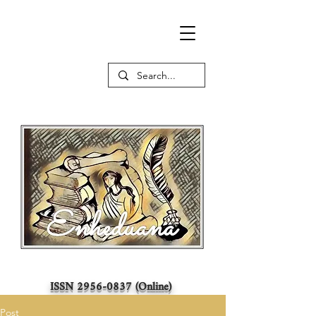
ISSN
2956-0837
(Online)
Post