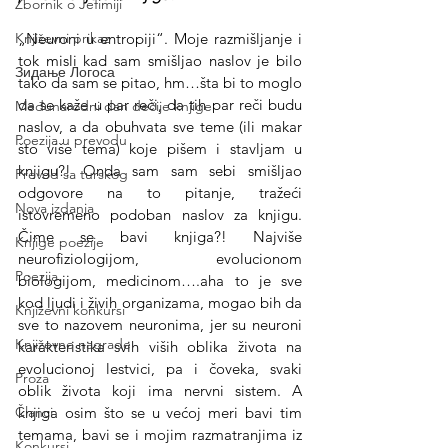
Zbornik o Jefimiji
„Neuroni u entropiji“. Moje razmišljanje i 
Književni prikaz
tok misli kad sam smišljao naslov je bilo 
Зидање Логоса
tako da sam se pitao, hm…šta bi to moglo 
da se kaže u par reči, da tih par reči budu 
Međunarodni dan dečije knjige
naslov, a da obuhvata sve teme (ili makar 
Poezija u prevodu
što više tema) koje pišem i stavljam u 
knjigu?! Onda sam sam sebi smišljao 
Prevod sa turskog
odgovore na to pitanje, tražeći 
Nova izdanja
istovremeno podoban naslov za knjigu. 
Čime se bavi knjiga?! Najviše 
Knjige poezije
neurofiziologijom, evolucionom 
Poezija
biologijom, medicinom….aha to je sve 
kod ljudi i živih organizama, mogao bih da 
Književni konkursi
sve to nazovem neuronima, jer su neuroni 
Književne nagrade
karakteristika svih viših oblika života na 
evolucionoj lestvici, pa i čoveka, svaki 
Proza
oblik života koji ima nervni sistem. A 
knjiga osim što se u većoj meri bavi tim 
Članci
temama, bavi se i mojim razmatranjima iz 
Konkursi