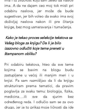
ima i tu zvučnost koju sam želeo da naslov 
ima. A da ne dajem ceo moj tok misli pri 
odabiru naslova, jer može da bude 
sugestivan, jer bih voleo da svako ima svoj 
doživljaj naslova nakon ili pre čitanja 
knjige, bez mog usmeravanja i tumačenja.
 Kako je tekao proces selekcije tekstova sa 
Vašeg bloga za knjigu? Da li je bilo 
izazovno odlučiti koje teme preneti u 
štampanom obliku?
Pri odabiru tekstova, hteo da sve teme 
kojima se bavim na blogu budu 
zastupljene u većoj ili manjim meri i u 
knjizi. Pa sam razmišljao da li da knjigu 
strukturiram prema tematici, da pravim 
poglavlja za svaku temu: biologija, fizika, 
medicina….ili sve da sjurim bez 
određenog reda. I odlučio sam se za ovo 
drugo, jer je to prikaz moje ličnosti da ide 