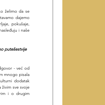
ko želimo da se 
itavamo dajemo 
jaje, pokušaje, 
nasleđuju i naše 
o putešestvije 
dgovor - već od 
am mnogo pisala 
lturni dodatak 
živim sve svoje 
rim i o drugim 