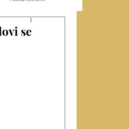
ik o Jefimiji
ovi se
odu
Prevod sa turskog
Proza
Članci
ige
Intervju