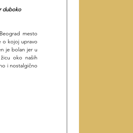
or duboko 
, Beograd mesto 
 o kojoj upravo 
n je bolan jer u 
žicu oko naših 
o i nostalgično 