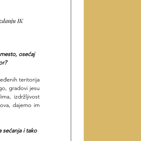
zdanju IK 
 mesto, osećaj 
or?
đenih teritorija 
go, gradovi jesu 
a, izdržljivost 
dova, dajemo im 
 sećanja i tako 