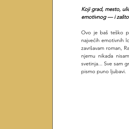
Koji grad, mesto, uli
emotivnog — i zašto
Ovo je baš teško pi
najvećih emotivnih l
završavam roman, Ras 
njemu nikada nisam 
svetinja... Sve sam 
pismo puno ljubavi.