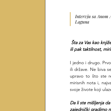
Intervju sa Anom A
Laguna
Šta za Vas kao knjiž
ili pak taktilnost, 
I jedno i drugo. Prvo
ili države. Ne biva s
upravo to što ste re
mirisnih nota i, naj
svoje živote koji ula
Da li ste mišljenja d
zajednički gradimo 