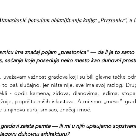
tanasković povodom objavljivanja knjige „Prestonice”, u i
evnicu ima značaj pojam „prestonica” — da li je to samo
miris, sećanje koje poseduje neko mesto kao duhovni prost
, uvažavam važnost gradova koji su bili glavne tačke odre
e to baš slučajno, jer ništa nije, sve ima svoj razlog. Dru
kli - dodir kamena, zidova, dlanovima, leđima, stopalim
važnije, poprišta naših iskustava. A mi smo „meso” gra
ze u njihovu auru, smisao, značaj i moć.
a gradovi zaista pamte — ili mi u njih upisujemo sopstvena
njegovu duhovnu arhitekturu?