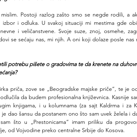
 mislim. Postoji razlog zašto smo se negde rodili, a a
š izbor i odluka. U svakoj situaciji mi mestima gde ob
nevne i veličanstvene. Svoje suze, znoj, osmehe, zagrl
ovi se sećaju nas, mi njih. A oni koji dolaze posle nas 
etili potrebu pišete o gradovima te da krenete na duhovn
ećanja?
irka priča, zove se „Beogradske majske priče”, te je o
odlučila da budem profesionalna književnica. Kasnije s
gim knjigama, i u kolumnama (za sajt Kaldrma i za Ku
i je dao šansu da postanem ono što sam uvek želela i da 
a sam što u „Prestonicama” imam priliku da progovo
je, od Vojvodine preko centralne Srbije do Kosova.