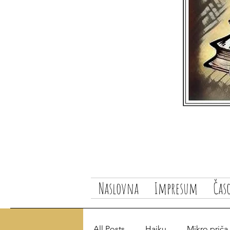
Naslovna
Impresum
Čas
All Posts
Haiku
Mikro priča