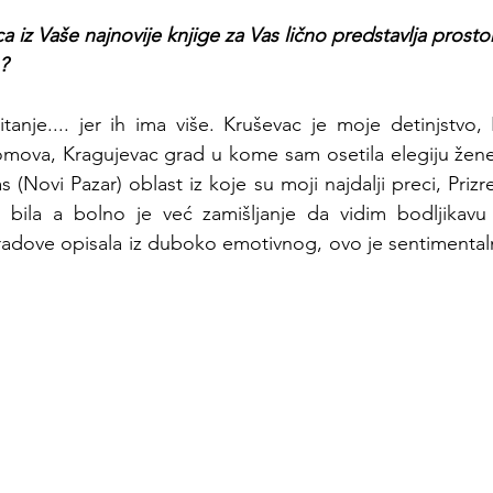
ca iz Vaše najnovije knjige za Vas lično predstavlja prost
?
tanje.... jer ih ima više. Kruševac je moje detinjstvo
omova, Kragujevac grad u kome sam osetila elegiju žene
(Novi Pazar) oblast iz koje su moji najdalji preci, Prizre
bila a bolno je već zamišljanje da vidim bodljikavu 
gradove opisala iz duboko emotivnog, ovo je sentimentaln