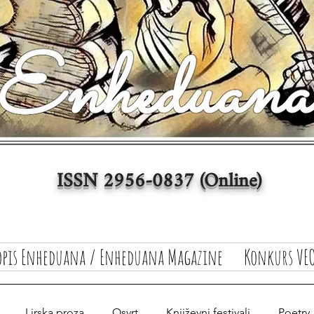
ISSN 2956-0837 (Online)
opis Enheduana / Enheduana Magazine
Konkurs VEO
Lirska proza
Osvrt
Književni festivali
Poetry