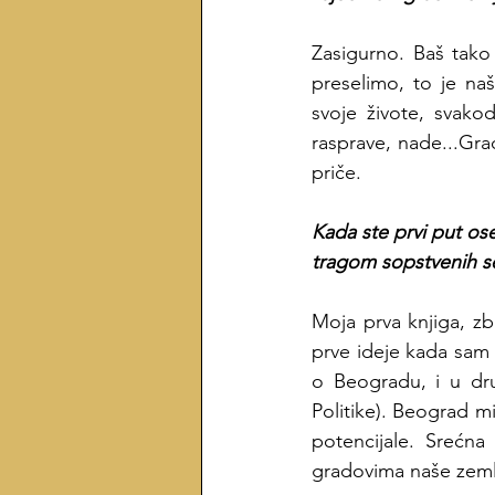
Zasigurno. Baš tako
preselimo, to je na
svoje živote, svakod
rasprave, nade...Grad
priče.
Kada ste prvi put os
tragom sopstvenih s
Moja prva knjiga, zb
prve ideje kada sam 
o Beogradu, i u dru
Politike). Beograd m
potencijale. Srećn
gradovima naše zeml