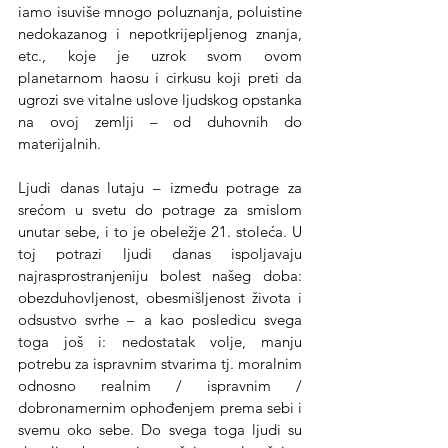
iamo isuviše mnogo poluznanja, poluistine 
nedokazanog i nepotkrijepljenog znanja, 
etc., koje je uzrok svom ovom 
planetarnom haosu i cirkusu koji preti da 
ugrozi sve vitalne uslove ljudskog opstanka 
na ovoj zemlji – od duhovnih do 
materijalnih.
Ljudi danas lutaju – između potrage za 
srećom u svetu do potrage za smislom 
unutar sebe, i to je obeležje 21. stoleća. U 
toj potrazi ljudi danas ispoljavaju 
najrasprostranjeniju bolest našeg doba: 
obezduhovljenost, obesmišljenost života i 
odsustvo svrhe – a kao posledicu svega 
toga još i: nedostatak volje, manju 
potrebu za ispravnim stvarima tj. moralnim 
odnosno realnim / ispravnim / 
dobronamernim ophođenjem prema sebi i 
svemu oko sebe. Do svega toga ljudi su 