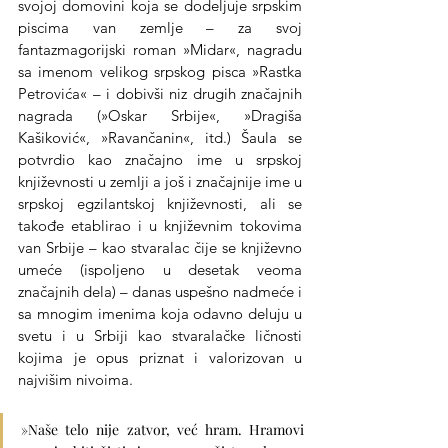
svojoj domovini koja se dodeljuje srpskim 
piscima van zemlje – za svoj 
fantazmagorijski roman »Midar«, nagradu 
sa imenom velikog srpskog pisca »Rastka 
Petrovića« – i dobivši niz drugih značajnih 
nagrada (»Oskar Srbije«, »Dragiša 
Kašiković«, »Ravančanin«, itd.) Šaula se 
potvrdio kao značajno ime u srpskoj 
književnosti u zemlji a još i značajnije ime u 
srpskoj egzilantskoj književnosti, ali se 
takođe etablirao i u književnim tokovima 
van Srbije – kao stvaralac čije se književno 
umeće (ispoljeno u desetak veoma 
značajnih dela) – danas uspešno nadmeće i 
sa mnogim imenima koja odavno deluju u 
svetu i u Srbiji kao stvaralačke ličnosti 
kojima je opus priznat i valorizovan u 
najvišim nivoima.
»Naše telo nije zatvor, već hram. Hramovi 