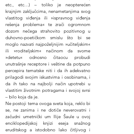
etc., etc…) – toliko je neopterećen 
krajnjim zaključcima, nenametanjima svog 
vlastitog viđenja ili »ispravnog viđenja 
rešenja problema« te zrači ogromnom 
dozom nečega strahovito pozitivnog u 
duhovno-poetičkom smislu što bi se 
moglo nazvati najpoželjnijim »učiteljskim« 
ili »roditeljskim« načinom da svome 
»detetu« odnosno čitaocu probudi 
unutrašnje receptore i veštine da potpuno 
percepira tematske niti i da ih adekvatno 
prilagodi svojim iskustvima i osobinama, i 
da ih tako na najbolji način upotrebi u 
vlastitim životnim potragama i svojoj svrsi 
– bilo koja da je.
Ne postoji tema ovoga sveta koja, reklo bi 
se, ne zanima i ne dotiče neverovatni i 
začudni umetnički um Ilije Šaule u ovoj 
enciklopedijskoj knjizi eseja snažnog 
eruditskog a istodobno lako čitljivog i 