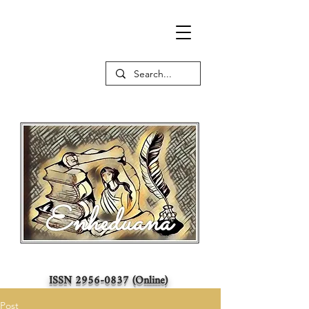
ISSN
2956-0837
(Online)
Post