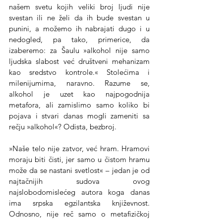
našem svetu kojih veliki broj ljudi nije 
svestan ili ne želi da ih bude svestan u 
punini, a možemo ih nabrajati dugo i u 
nedogled, pa tako, primerice, da 
izaberemo: za Šaulu »alkohol nije samo 
ljudska slabost već društveni mehanizam 
kao sredstvo kontrole.« Stolećima i 
milenijumima, naravno. Razume se, 
alkohol je uzet kao najpogodnija 
metafora, ali zamislimo samo koliko bi 
pojava i stvari danas mogli zameniti sa 
rečju »alkohol«? Odista, bezbroj.
»Naše telo nije zatvor, već hram. Hramovi 
moraju biti čisti, jer samo u čistom hramu 
može da se nastani svetlost« – jedan je od 
najtačnijih sudova ovog 
najslobodomislećeg autora koga danas 
ima srpska egzilantska književnost. 
Odnosno, nije reč samo o metafizičkoj 