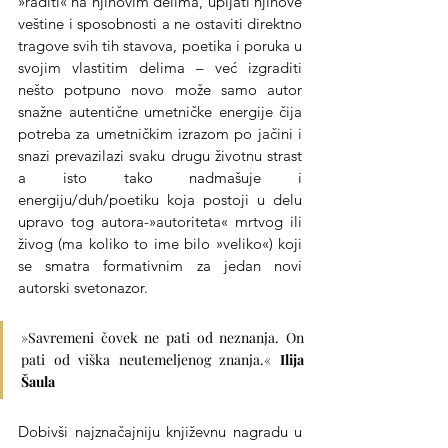
»raditi« na njihovim delima, upijati njihove 
veštine i sposobnosti a ne ostaviti direktno 
tragove svih tih stavova, poetika i poruka u 
svojim vlastitim delima – već izgraditi 
nešto potpuno novo može samo autor 
snažne autentične umetničke energije čija 
potreba za umetničkim izrazom po jačini i 
snazi prevazilazi svaku drugu životnu strast 
a isto tako nadmašuje i 
energiju/duh/poetiku koja postoji u delu 
upravo tog autora-»autoriteta« mrtvog ili 
živog (ma koliko to ime bilo »veliko«) koji 
se smatra formativnim za jedan novi 
autorski svetonazor.
»Savremeni čovek ne pati od neznanja. On 
pati od viška neutemeljenog znanja.« 
Ilija 
Šaula
Dobivši najznačajniju književnu nagradu u 