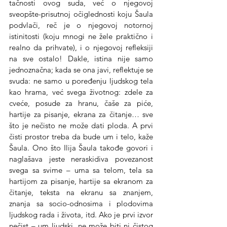
tačnosti ovog suda, već o njegovoj 
sveopšte-prisutnoj očiglednosti koju Šaula 
podvlači, reč je o njegovoj notornoj 
istinitosti (koju mnogi ne žele praktično i 
realno da prihvate), i o njegovoj refleksiji 
na sve ostalo! Dakle, istina nije samo 
jednoznačna; kada se ona javi, reflektuje se 
svuda: ne samo u poređenju ljudskog tela 
kao hrama, već svega životnog: zdele za 
cveće, posude za hranu, čaše za piće, 
hartije za pisanje, ekrana za čitanje… sve 
što je nečisto ne može dati ploda. A prvi 
čisti prostor treba da bude um i telo, kaže 
Šaula. Ono što Ilija Šaula takođe govori i 
naglašava jeste neraskidiva povezanost 
svega sa svime – uma sa telom, tela sa 
hartijom za pisanje, hartije sa ekranom za 
čitanje, teksta na ekranu sa znanjem, 
znanja sa socio-odnosima i plodovima 
ljudskog rada i života, itd. Ako je prvi izvor 
nečist – um ljudski, ne može biti ni čistog 