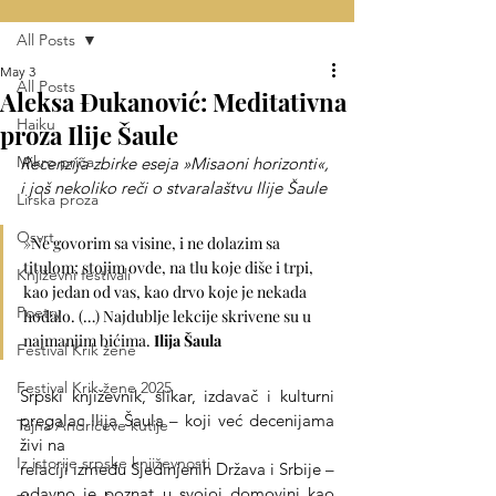
All Posts
May 3
All Posts
Aleksa Ðukanović: Meditativna
Haiku
proza Ilije Šaule
Mikro priča
Recenzija zbirke eseja »Misaoni horizonti«, 
i još nekoliko reči o stvaralaštvu Ilije Šaule
Lirska proza
Osvrt
»Ne govorim sa visine, i ne dolazim sa 
titulom; stojim ovde, na tlu koje diše i trpi, 
Književni festivali
kao jedan od vas, kao drvo koje je nekada 
Poetry
hodalo. (…) Najdublje lekcije skrivene su u 
najmanjim bićima. 
Ilija Šaula
Festival Krik žene
Festival Krik žene 2025
Srpski književnik, slikar, izdavač i kulturni 
pregalac Ilija Šaula – koji već decenijama 
Tajna Andrićeve kutije
živi na
Iz istorije srpske književnosti
relaciji između Sjedinjenih Država i Srbije – 
odavno je poznat u svojoj domovini kao 