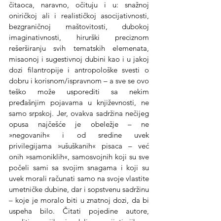
čitaoca, naravno, očituju i u: snažnoj 
oniričkoj ali i realističkoj asocijativnosti, 
bezgraničnoj maštovitosti, dubokoj 
imaginativnosti, hirurški preciznom 
rešerširanju svih tematskih elemenata, 
misaonoj i sugestivnoj dubini kao i u jakoj 
dozi filantropije i antropološke svesti o 
dobru i korisnom/ispravnom – a sve se ovo 
teško može usporediti sa nekim 
pređašnjim pojavama u književnosti, ne 
samo srpskoj. Jer, ovakva sadržina nečijeg 
opusa najčešće je obeležje – ne 
»negovanih« i od sredine uvek 
privilegijama »ušuškanih« pisaca – već 
onih »samoniklih«, samosvojnih koji su sve 
počeli sami sa svojim snagama i koji su 
uvek morali računati samo na svoje vlastite 
umetničke dubine, dar i sopstvenu sadržinu 
– koje je moralo biti u znatnoj dozi, da bi 
uspeha bilo. Čitati pojedine autore, 