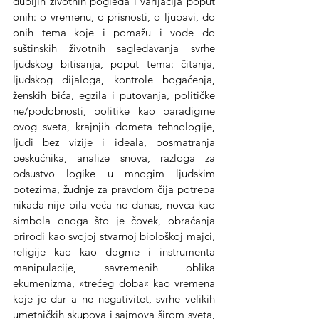
dubljih životnih pogleda i varijacija poput 
onih: o vremenu, o prisnosti, o ljubavi, do 
onih tema koje i pomažu i vode do 
suštinskih životnih sagledavanja svrhe 
ljudskog bitisanja, poput tema: čitanja, 
ljudskog dijaloga, kontrole bogaćenja, 
ženskih bića, egzila i putovanja, političke 
ne/podobnosti, politike kao paradigme 
ovog sveta, krajnjih dometa tehnologije, 
ljudi bez vizije i ideala, posmatranja 
beskućnika, analize snova, razloga za 
odsustvo logike u mnogim ljudskim 
potezima, žudnje za pravdom čija potreba 
nikada nije bila veća no danas, novca kao 
simbola onoga što je čovek, obraćanja 
prirodi kao svojoj stvarnoj biološkoj majci, 
religije kao kao dogme i instrumenta 
manipulacije, savremenih oblika 
ekumenizma, »trećeg doba« kao vremena 
koje je dar a ne negativitet, svrhe velikih 
umetničkih skupova i sajmova širom sveta, 