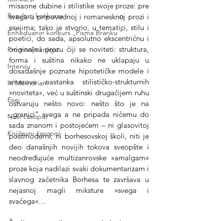
misaone dubine i stilistike svoje proze: pre 
Rezultati konkursa
svega u pripovednoj i romanesknоj prozi i 
esejima; tako je stvorio, u tematici, stilu i 
Enheduanin konkurs „Pisma Branku ”
poetici, do sada, apsolutno ekscentričnu i 
originalnu prozu čiji se noviteti: struktura, 
Promocija knjige
forma i suština nikako ne uklapaju u 
Intervju
dosadašnje poznate hipotetičke modele i 
smerove nastanka stilističko-strukturnih 
In Memoriam
»noviteta«, već u suštinski drugačijem ruhu 
Esej
ostvaruju nešto novo: nešto što je na 
„granici“ svega a ne pripada ničemu do 
Novi časopisi
sada znanom i postojećem – ni glasovitoj 
Književni časopisi
postmoderni, ni borhesovskoj školi, niti je 
deo današnjih novijih tokova sveopšte i 
neodređujuće multizanrovske »amalgam« 
proze koja nadilazi svaki dokumentarizam i 
slavnog začetnika Borhesa te završava u 
nejasnoj magli miksture »svega i 
svačega«…