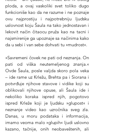
ploda, a ovaj vaskoliki svet toliko dugo 
funkcioniše kao da ne razume i ne poznaje 
ovu najprostiju i najpotrebniju ljudsku 
uslovnost koju Šaula na tako jednostavan i 
lekovit način čitaocu pruža kao na tacni i 
najsmirenije ga upoznaje sa načinima kako 
da u sebi i van sebe dohvati tu »mudrost«.
»Savremeni čovek ne pati od neznanja. On 
pati od viška neutemeljenog znanja.« 
Ovde Šaula, posle valjda skoro pola veka 
– ide rame uz Krležu, Brehta pa i Siorana i 
potvrđuje njihove stavove i vidike koji su 
oblikovali njihove opuse, ali Šaula ide i 
nekoliko koraka ispred njih, pogotovo 
ispred Krleže koji je ljudsku »glupost« i 
neznanje video kao uzročnika sveg zla. 
Danas, u moru podataka i informacija, 
imamo veoma malo »glupih« ljudi uslovno 
kazano, tačnije, onih neobaveštenih, ali 