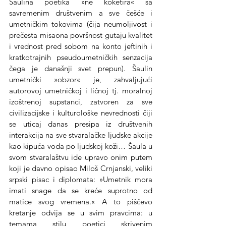
Šaulina poetika »ne koketira« sa 
savremenim društvenim a sve češće i 
umetničkim tokovima (čija neumoljivost i 
prečesta misaona površnost gutaju kvalitet 
i vrednost pred sobom na konto jeftinih i 
kratkotrajnih pseudoumetničkih senzacija 
čega je današnji svet prepun). Šaulin 
umetnički »obzor« je, zahvaljujući 
autorovoj umetničkoj i ličnoj tj. moralnoj 
izoštrenoj supstanci, zatvoren za sve 
civilizacijske i kulturološke nevrednosti čiji 
se uticaj danas presipa iz društvenih 
interakcija na sve stvaralačke ljudske akcije 
kao kipuća voda po ljudskoj koži… Šaula u 
svom stvaralaštvu ide upravo onim putem 
koji je davno opisao Miloš Crnjanski, veliki 
srpski pisac i diplomata: »Umetnik mora 
imati snage da se kreće suprotno od 
matice svog vremena.« A to piščevo 
kretanje odvija se u svim pravcima: u 
temama, stilu, poetici, skrivenim 