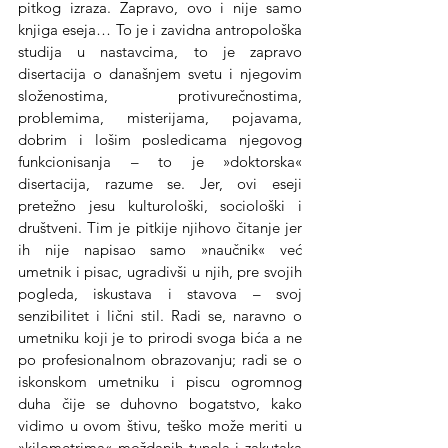
pitkog izraza. Zapravo, ovo i nije samo 
knjiga eseja… To je i zavidna antropološka 
studija u nastavcima, to je zapravo 
disertacija o današnjem svetu i njegovim 
složenostima, protivurečnostima, 
problemima, misterijama, pojavama, 
dobrim i lošim posledicama njegovog 
funkcionisanja – to je »doktorska« 
disertacija, razume se. Jer, ovi eseji 
pretežno jesu kulturološki, sociološki i 
društveni. Tim je pitkije njihovo čitanje jer 
ih nije napisao samo »naučnik« već 
umetnik i pisac, ugradivši u njih, pre svojih 
pogleda, iskustava i stavova – svoj 
senzibilitet i lični stil. Radi se, naravno o 
umetniku koji je to prirodi svoga bića a ne 
po profesionalnom obrazovanju; radi se o 
iskonskom umetniku i piscu ogromnog 
duha čije se duhovno bogatstvo, kako 
vidimo u ovom štivu, teško može meriti u 
»kilometrima« moždanih tunela i zakutaka 