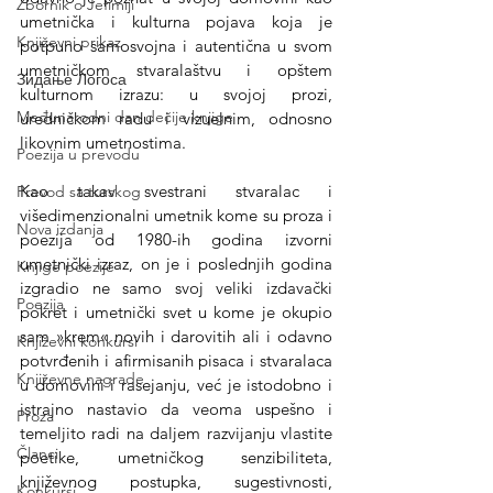
Zbornik o Jefimiji
umetnička i kulturna pojava koja je 
Književni prikaz
potpuno samosvojna i autentična u svom 
umetničkom stvaralaštvu i opštem 
Зидање Логоса
kulturnom izrazu: u svojoj prozi, 
Međunarodni dan dečije knjige
uredničkom radu i vizuelnim, odnosno 
likovnim umetnostima.
Poezija u prevodu
Kao takav svestrani stvaralac i 
Prevod sa turskog
višedimenzionalni umetnik kome su proza i 
Nova izdanja
poezija od 1980-ih godina izvorni 
umetnički izraz, on je i poslednjih godina 
Knjige poezije
izgradio ne samo svoj veliki izdavački 
Poezija
pokret i umetnički svet u kome je okupio 
sam »krem« novih i darovitih ali i odavno 
Književni konkursi
potvrđenih i afirmisanih pisaca i stvaralaca 
Književne nagrade
u domovini i rasejanju, već je istodobno i 
istrajno nastavio da veoma uspešno i 
Proza
temeljito radi na daljem razvijanju vlastite 
Članci
poetike, umetničkog senzibiliteta, 
književnog postupka, sugestivnosti, 
Konkursi