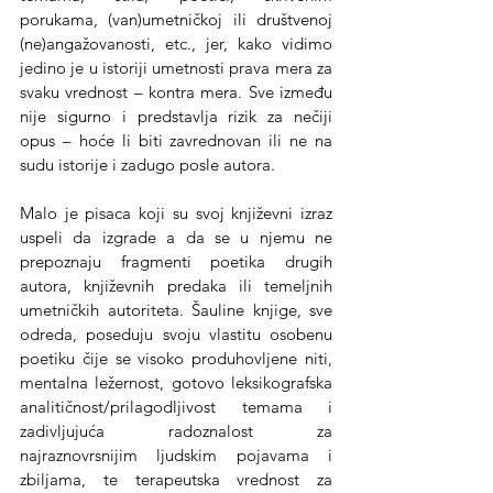
porukama, (van)umetničkoj ili društvenoj 
(ne)angažovanosti, etc., jer, kako vidimo 
jedino je u istoriji umetnosti prava mera za 
svaku vrednost – kontra mera. Sve između 
nije sigurno i predstavlja rizik za nečiji 
opus – hoće li biti zavrednovan ili ne na 
sudu istorije i zadugo posle autora.
Malo je pisaca koji su svoj književni izraz 
uspeli da izgrade a da se u njemu ne 
prepoznaju fragmenti poetika drugih 
autora, književnih predaka ili temeljnih 
umetničkih autoriteta. Šauline knjige, sve 
odreda, poseduju svoju vlastitu osobenu 
poetiku čije se visoko produhovljene niti, 
mentalna ležernost, gotovo leksikografska 
analitičnost/prilagodljivost temama i 
zadivljujuća radoznalost za 
najraznovrsnijim ljudskim pojavama i 
zbiljama, te terapeutska vrednost za 