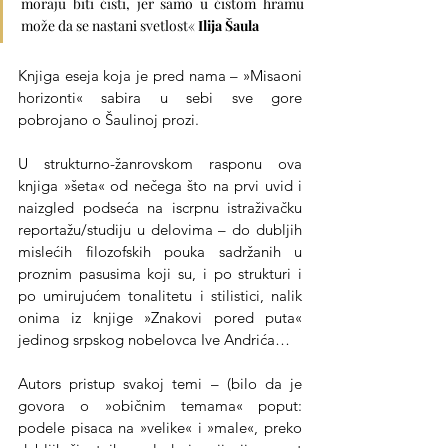
moraju biti čisti, jer samo u čistom hramu 
može da se nastani svetlost« 
Ilija Šaula
Knjiga eseja koja je pred nama – »Misaoni 
horizonti« sabira u sebi sve gore 
pobrojano o Šaulinoj prozi.
U strukturno-žanrovskom rasponu ova 
knjiga »šeta« od nečega što na prvi uvid i 
naizgled podseća na iscrpnu istraživačku 
reportažu/studiju u delovima – do dubljih 
mislećih filozofskih pouka sadržanih u 
proznim pasusima koji su, i po strukturi i 
po umirujućem tonalitetu i stilistici, nalik 
onima iz knjige »Znakovi pored puta« 
jedinog srpskog nobelovca Ive Andrića…
Autors pristup svakoj temi – (bilo da je 
govora o »običnim temama« poput: 
podele pisaca na »velike« i »male«, preko 