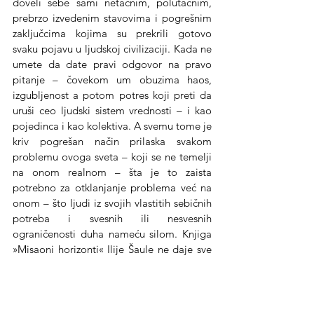
doveli sebe sami netačnim, polutačnim, 
prebrzo izvedenim stavovima i pogrešnim 
zaključcima kojima su prekrili gotovo 
svaku pojavu u ljudskoj civilizaciji. Kada ne 
umete da date pravi odgovor na pravo 
pitanje – čovekom um obuzima haos, 
izgubljenost a potom potres koji preti da 
uruši ceo ljudski sistem vrednosti – i kao 
pojedinca i kao kolektiva. A svemu tome je 
kriv pogrešan način prilaska svakom 
problemu ovoga sveta – koji se ne temelji 
na onom realnom – šta je to zaista 
potrebno za otklanjanje problema već na 
onom – što ljudi iz svojih vlastitih sebičnih 
potreba i svesnih ili nesvesnih 
ograničenosti duha nameću silom. Knjiga 
»Misaoni horizonti« Ilije Šaule ne daje sve 
odgovore, ona nije najmudrija knjiga na 
ovom svetu, ali ona jeste ono čega danas 
u literaturi nema. Ona je svojim tonom, 
svojim glasom i svojom anatomijom 