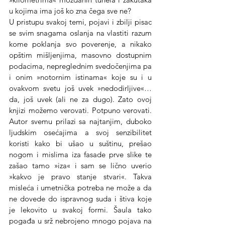
u kojima ima još ko zna čega sve ne?
U pristupu svakoj temi, pojavi i zbilji pisac 
se svim snagama oslanja na vlastiti razum 
kome poklanja svo poverenje, a nikako 
opštim mišljenjima, masovno dostupnim 
podacima, nepreglednim svedočenjima pa 
i onim »notornim istinama« koje su i u 
ovakvom svetu još uvek »nedodirljive«… 
da, još uvek (ali ne za dugo). Zato ovoj 
knjizi možemo verovati. Potpuno verovati. 
Autor svemu prilazi sa najtanjim, duboko 
ljudskim osećajima a svoj senzibilitet 
koristi kako bi ušao u suštinu, prešao 
nogom i mislima iza fasade prve slike te 
zašao tamo »iza« i sam se lično uverio 
»kakvo je pravo stanje stvari«. Takva 
misleća i umetnička potreba ne može a da 
ne dovede do ispravnog suda i štiva koje 
je lekovito u svakoj formi. Šaula tako 
pogađa u srž nebrojeno mnogo pojava na 