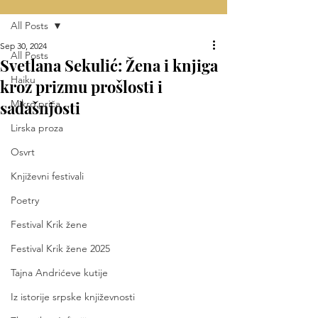
All Posts
Sep 30, 2024
All Posts
Svetlana Sekulić: Žena i knjiga
Haiku
kroz prizmu prošlosti i
sadašnjosti
Mikro priča
Lirska proza
Osvrt
Književni festivali
Poetry
Festival Krik žene
Festival Krik žene 2025
Tajna Andrićeve kutije
Iz istorije srpske književnosti