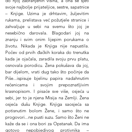
do njoj zabranjenih visina, a ona se sjeti 
svoje najbolje prijateljice, sestre, sapatnice 
– Knjige. Uzima je drhtavim, žuljevitim 
rukama, prelistava već požutjele stranice i 
zahvaljuje u sebi na svemu što joj je 
nesebično darovala. Blagodari joj na 
znanju i svim onim lijepim porukama o 
životu. Nikada je Knjiga nije napustila. 
Počev od prvih đačkih koraka do trenutka 
kada je ojačala, zaradila svoju prvu platu, 
osnovala porodicu. Žena pokušava da joj, 
bar dijelom, vrati dug tako što počinje da 
Piše...ispisuje bjelinu papira nadahnutim 
rečenicama i svojim prepoznatljivim 
krasnopisom. I pisaće sve više, osjeća u 
sebi, jer to je njena Misija na Zemlji. Žena 
osjeća dušu Knjige. Knjiga saosjeća sa 
potisnutim bolom Žene, i samo što ne 
progovori...ne pusti suzu. Samo što Ženi ne 
kaže da se i ona bori za Opstanak. Da ima 
gotovo nepobjedivog protivnika – 