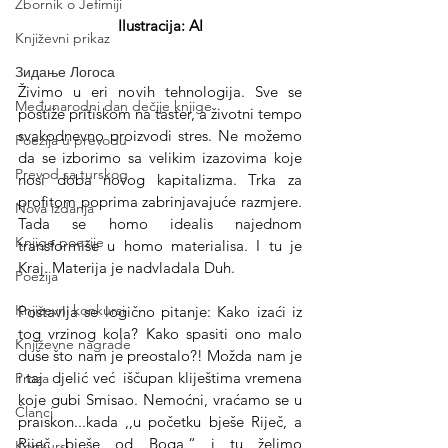
Zbornik o Jefimiji
Ilustracija: AI
Književni prikaz
Зидање Логоса
Živimo u eri novih tehnologija. Sve se 
Međunarodni dan dečije knjige
postiže pritiskom na taster, a životni tempo 
svakodnevno proizvodi stres. Ne možemo 
Poezija u prevodu
da se izborimo sa velikim izazovima koje 
Prevod sa turskog
nosi doba novog kapitalizma. Trka za 
profitom poprima zabrinjavajuće razmjere. 
Nova izdanja
Tada se homo idealis najednom 
Knjige poezije
transformiše u homo materialisa. I tu je 
Kraj. Materija je nadvladala Duh.
Poezija
Književni konkursi
Postavlja se logično pitanje: Kako izaći iz 
tog vrzinog kola? Kako spasiti ono malo 
Književne nagrade
duše što nam je preostalo?! Možda nam je 
i taj  djelić već  iščupan kliještima vremena 
Proza
koje gubi Smisao. Nemoćni, vraćamo se u 
Članci
praiskon...kada ,,u početku bješe Riječ, a 
Riječ bješe od Boga,“ i tu želimo 
Konkursi