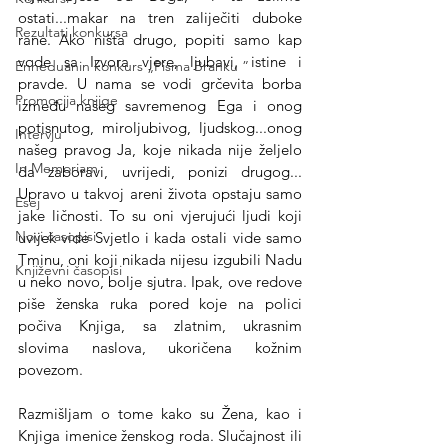
ostati...makar na tren zaliječiti duboke 
Rezultati konkursa
rane. Ako ništa drugo, popiti samo kap 
vode sa Izvora vjere, ljubavi, istine i 
Enheduanin konkurs „Pisma Branku ”
pravde. U nama se vodi grčevita borba 
Promocija knjige
između našeg savremenog Ega i onog 
potisnutog, miroljubivog, ljudskog...onog 
Intervju
našeg pravog Ja, koje nikada nije željelo 
In Memoriam
da zaboravi, uvrijedi, ponizi drugog... 
Upravo u takvoj areni života opstaju samo 
Esej
jake ličnosti. To su oni vjerujući ljudi koji 
Novi časopisi
uvijek vide Svjetlo i kada ostali vide samo 
Tminu, oni koji nikada nijesu izgubili Nadu 
Književni časopisi
u neko novo, bolje sjutra. Ipak, ove redove 
piše ženska ruka pored koje na polici 
počiva Knjiga, sa zlatnim, ukrasnim 
slovima naslova, ukoričena kožnim 
povezom.
Razmišljam o tome kako su Žena, kao i 
Knjiga imenice ženskog roda. Slučajnost ili 