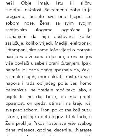
ne?! Obje imaju istu ili sličnu 
sudbinu...nažalost. Savremeno doba ih je  
pregazilo, uništilo sve ono lijepo što 
sobom nose. Žena, sa svim svojim 
zahtjevnim ulogama, ogorčena je 
saznanjem da nije poštovana koliko 
zaslužuje, koliko vrijedi. Mediji, elektronski 
i štampani, šire samo loše vijesti o porastu 
nasilja nad ženama i djecom, a ona se još 
više povlači u sebe i brani ćutanjem. Ipak, 
najteže joj pada gorka spoznaja da, čak i 
za mali uspjeh, mora uložiti trostruko više 
napora i rada od jačeg pola. Jer, homo 
balcanicus  ne predaje moć tako lako, a 
osjeti li, ne daj bože, da mu prijeti 
opasnost, on ujeda, otima i na kraju ruši 
sve pred sobom. Tron, po ko zna koji put u 
istoriji, postaje opet njegov. I tek tada, u 
Ženi proklija Prkos, raste sve više svakog 
dana, mjeseca, godine, decenije....Naraste 