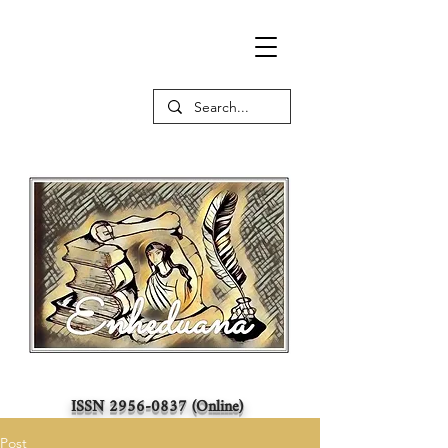
ISSN
2956-0837
(Online)
Post