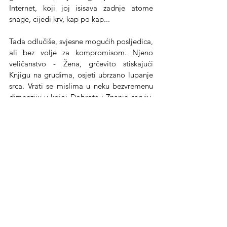
Internet, koji joj isisava zadnje atome 
snage, cijedi krv, kap po kap...
Tada odlučiše, svjesne mogućih posljedica, 
ali bez volje za kompromisom. Njeno 
veličanstvo - Žena, grčevito stiskajući 
Knjigu na grudima, osjeti ubrzano lupanje 
srca. Vrati se mislima u neku bezvremenu 
dimenziju u kojoj Dobrota i Znanje caruju. 
Tu je jedino svoja, slobodna i srećna, diše 
punim plućima i Stvara...postajući 
umjetnica riječi. I tako, Žena i Knjiga, 
spojene u Jedno, vezane neraskidivim 
nitima, prkose homo sapiensu  na Zemlji...               
Esej
Svetlana Sekulić
Žena i knjiga