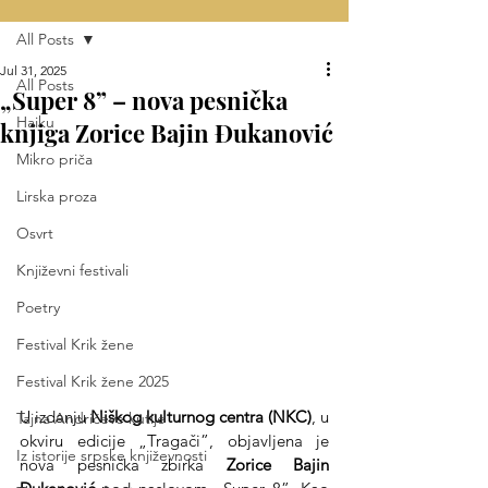
All Posts
Jul 31, 2025
All Posts
„Super 8” – nova pesnička
Haiku
knjiga Zorice Bajin Đukanović
Mikro priča
Lirska proza
Osvrt
Književni festivali
Poetry
Festival Krik žene
Festival Krik žene 2025
U izdanju 
Niškog kulturnog centra (NKC)
, u 
Tajna Andrićeve kutije
okviru edicije „Tragači”, objavljena je 
Iz istorije srpske književnosti
nova pesnička zbirka 
Zorice Bajin 