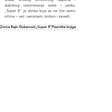
dubokog razumevanja sveta i jezika. 
„Super 8” je zbirka koja se ne čita samo 
očima – već i sećanjem, kožom i savesti.
Zorica Bajin Đukanović
„Super 8”
Pesnička knjiga
See All
Recent Posts