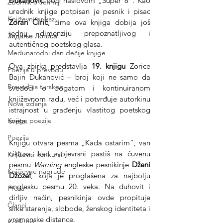
Đukanović
 pod naslovom „Super 8”. Kao 
Zbornik o Jefimiji
urednik knjige potpisan je pesnik i pisac 
Književni prikaz
Zoran Ćirić
, čime ova knjiga dobija još 
jednu dimenziju prepoznatljivog i 
Зидање Логоса
autentičnog poetskog glasa.
Međunarodni dan dečije knjige
Ova zbirka predstavlja 
19. knjigu
 Zorice 
Poezija u prevodu
Bajin Đukanović – broj koji ne samo da 
Prevod sa turskog
svedoči o bogatom i kontinuiranom 
književnom radu, već i potvrđuje autorkinu 
Nova izdanja
istrajnost u građenju vlastitog poetskog 
sveta.
Knjige poezije
Poezija
Knjigu otvara pesma „Kada ostarim”, van 
ciklusa, kao svojevrsni pastiš na čuvenu 
Književni konkursi
pesmu 
Warning
 engleske pesnikinje 
Dženi 
Književne nagrade
Džozef
, koja je proglašena za najbolju 
englesku pesmu 20. veka. Na duhovit i 
Proza
dirljiv način, pesnikinja ovde propituje 
Članci
slike starenja, slobode, ženskog identiteta i 
vremenske distance.
Konkursi