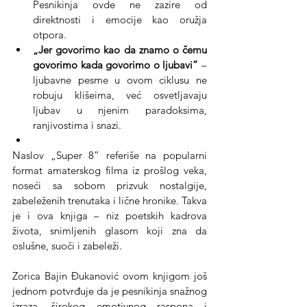
Pesnikinja ovde ne zazire od 
direktnosti i emocije kao oružja 
otpora.
„Jer govorimo kao da znamo o čemu 
govorimo kada govorimo o ljubavi”
 – 
ljubavne pesme u ovom ciklusu ne 
robuju klišeima, već osvetljavaju 
ljubav u njenim paradoksima, 
ranjivostima i snazi.
Naslov „Super 8” referiše na popularni 
format amaterskog filma iz prošlog veka, 
noseći sa sobom prizvuk nostalgije, 
zabeleženih trenutaka i lične hronike. Takva 
je i ova knjiga – niz poetskih kadrova 
života, snimljenih glasom koji zna da 
oslušne, suoči i zabeleži.
Zorica Bajin Đukanović ovom knjigom još 
jednom potvrđuje da je pesnikinja snažnog 
izraza, širokog emotivnog raspona i 