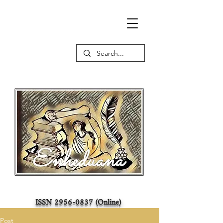
ISSN
2956-0837
(Online)
Post