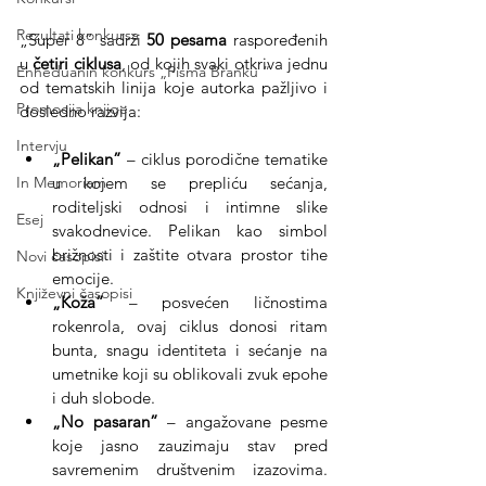
Rezultati konkursa
„Super 8” sadrži 
50 pesama
 raspoređenih 
u 
četiri ciklusa
, od kojih svaki otkriva jednu 
Enheduanin konkurs „Pisma Branku ”
od tematskih linija koje autorka pažljivo i 
Promocija knjige
dosledno razvija:
Intervju
„Pelikan”
 – ciklus porodične tematike 
u kojem se prepliću sećanja, 
In Memoriam
roditeljski odnosi i intimne slike 
Esej
svakodnevice. Pelikan kao simbol 
brižnosti i zaštite otvara prostor tihe 
Novi časopisi
emocije.
Književni časopisi
„Koža”
 – posvećen ličnostima 
rokenrola, ovaj ciklus donosi ritam 
bunta, snagu identiteta i sećanje na 
umetnike koji su oblikovali zvuk epohe 
i duh slobode.
„No pasaran”
 – angažovane pesme 
koje jasno zauzimaju stav pred 
savremenim društvenim izazovima. 