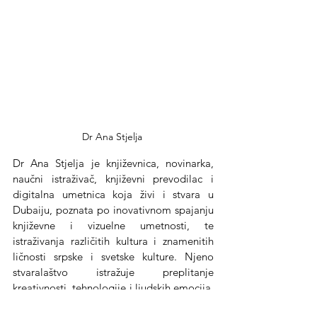
Dr Ana Stjelja 
Dr Ana Stjelja je književnica, novinarka, 
naučni istraživač, književni prevodilac i 
digitalna umetnica koja živi i stvara u 
Dubaiju, poznata po inovativnom spajanju 
književne i vizuelne umetnosti, te 
istraživanja različitih kultura i znamenitih 
ličnosti srpske i svetske kulture. Njeno 
stvaralaštvo istražuje preplitanje 
kreativnosti, tehnologije i ljudskih emocija, 
a priznanje je stekla kroz međunarodne 