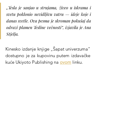
„Tesla je sanjao u strujama, živeo u iskrama i 
svetu poklonio nevidljivu vatru — ideje koje i 
danas svetle. Ova pesma je skroman pokušaj da 
odrazi plamen Tesline večnosti”, izjavila je Ana 
Stjelja.
Kinesko izdanje knjige „Šapat univerzuma” 
dostupno je za kupovinu putem izdavačke 
kuće Ukiyoto Publishing na 
ovom
 linku.