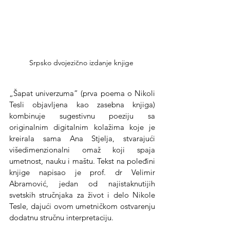
Srpsko dvojezično izdanje knjige 
„Šapat univerzuma” (prva poema o Nikoli 
Tesli objavljena kao zasebna knjiga) 
kombinuje sugestivnu poeziju sa 
originalnim digitalnim kolažima koje je 
kreirala sama Ana Stjelja, stvarajući 
višedimenzionalni omaž koji spaja 
umetnost, nauku i maštu. Tekst na poleđini 
knjige napisao je prof. dr Velimir 
Abramović, jedan od najistaknutijih 
svetskih stručnjaka za život i delo Nikole 
Tesle, dajući ovom umetničkom ostvarenju 
dodatnu stručnu interpretaciju.