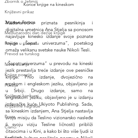
Zbornik o Jefimiji
Korice knjige na kineskom 
Književni prikaz
Зидање Логоса
Međunarodno priznata pesnikinja i 
digitalna umetnica Ana Stjelja sa ponosom 
Međunarodni dan dečije knjige
najavljuje kinesko izdanje svoje poznate 
knjige „Šapat univerzuma”, poetskog 
Poezija u prevodu
omaža velikanu svetske nauke Nikoli Tesli.
Prevod sa turskog
„Šapat univerzuma” u prevodu na kineski 
Nova izdanja
jezik prestavlja treće izdanje ove pesničke 
Knjige poezije
knjige. Prvo izdanje, dvojezično na 
srpskom i engleskom jeziku, objavljeno je 
Poezija
u Srbiji. Drugo izdanje, samo na 
Književni konkursi
engleskom jeziku, objavljeno je u izdanju 
izdavačke kuće Ukiyoto Publishing. Sada, 
Književne nagrade
sa kineskim izdanjem, Ana Stjelja nastavlja 
Proza
svoju misiju da Teslino vizionarsko nasleđe 
(i svoju viziju Tesline ličnosti) približi 
Članci
čitaocima i u Kini, a kako bi što više ljudi iz 
Konkursi
različitih kultura pročitalo poemu o Nikoli 