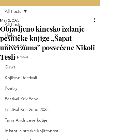
All Posts
May 2, 2025
All Posts
Objavljeno kinesko izdanje
Haiku
pesničke knjige „Šapat
univerzuma” posvećene Nikoli
Mikro priča
Tesli
Lirska proza
Osvrt
Književni festivali
Poetry
Festival Krik žene
Festival Krik žene 2025
Tajna Andrićeve kutije
Iz istorije srpske književnosti