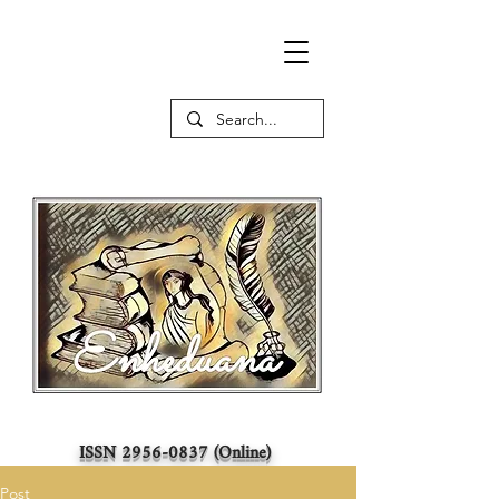
ISSN
2956-0837
(Online)
Post