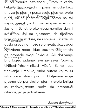
se od trenuka nazvanog „Grom iz vedra 
neba”, do posljednjih pjesama gdje kroz 
Rezultati konkursa
tihovanje pjesnik pušta svoje pjesme, svoje 
Enheduanin konkurs „Pisma Branku ”
riječi, da se posvete Bogu. Samo na taj 
način pjesnik će biti sa svojom iščezlom 
Promocija knjige
Jasnom. Svijet je oko njega nemilosrdan, i 
Intervju
svaki pokušaj da pjesmom, da riječima 
koje dolaze iz duše, ne uspijeva. Iščezla, ili 
In Memoriam
otišla draga ne može se prizvati, dozivajući 
Esej
zvjezdano nebo, Idući stazom Gilgameša 
da pronađe svog Enkidua. Ali dozivanje 
Novi časopisi
bilo kojeg judanak, sve završava Poovim, 
Književni časopisi
„Nikad više, nikad više”. Samo put 
tihovanja i molive, onim putem kojim su 
išli i božamstveni psalmi. Dotjeravši svoje 
pjesme do perfekcije, pjesnik svoju knjigu 
sa zadovoljstvom može da preporuči 
čitaocu, jer je jedinstvena.
Ranko Risojević
Vlasta Mladenović
„Jasnina poljana”
Zbirka poezije