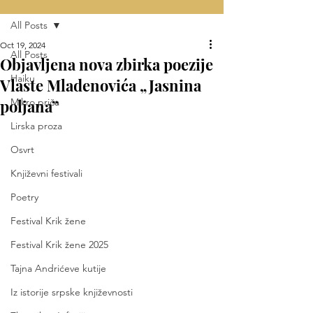
All Posts
Oct 19, 2024
All Posts
Objavljena nova zbirka poezije
Haiku
Vlaste Mladenovića „Jasnina
poljana”
Mikro priča
Lirska proza
Osvrt
Književni festivali
Poetry
Festival Krik žene
Festival Krik žene 2025
Tajna Andrićeve kutije
Iz istorije srpske književnosti