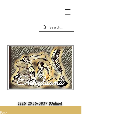
ISSN
2956-0837
(Online)
Post