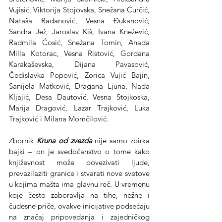
Vujisić, Viktorija Stojovska, Snežana Ćurčić, 
Nataša Radanović, Vesna Đukanović, 
Sandra Jež, Jaroslav Kiš, Ivana Knežević, 
Radmila Ćosić, Snežana Tomin, Anada 
Milla Kotorac, Vesna Ristović, Gordana 
Karakaševska, Dijana Pavasović, 
Čedislavka Popović, Zorica Vujić Bajin, 
Sanijela Matković, Dragana Ljuna, Nada 
Kljajić, Desa Dautović, Vesna Stojkoska, 
Marija Dragović, Lazar Trajković, Luka 
Trajković i Milana Momčilović.
Zbornik 
Kruna od zvezda
 nije samo zbirka 
bajki – on je svedočanstvo o tome kako 
književnost može povezivati ljude, 
prevazilaziti granice i stvarati nove svetove 
u kojima mašta ima glavnu reč. U vremenu 
koje često zaboravlja na tihe, nežne i 
čudesne priče, ovakve inicijative podsećaju 
na značaj pripovedanja i zajedničkog 