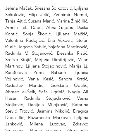
Jelena Mačak, Snežana Šolkotović, Ljiljana 
Sokolović, Filip Jelić, Zvonimir Nemet, 
Tanja Ajtić, Suzana Marić, Marina Žinić Ilić, 
Arnela Lela Dabić, Atina Gajdoš, Duška 
Kontić, Sonja Škobić, Ljiljana Mačkić, 
Valentina Radojičić, Ena Vuković, Stefan 
Đurić, Jagoda Sablić, Snježana Martinović, 
Radmila V. Stojanović, Desanka Ristić, 
Srećko Stojić, Mirjana Dimitrijević, Milan 
Martinov, Ljiljana Stojadinović, Marija Lj. 
Ranđelović, Zorica Baburski, Ljubiša 
Vojinović, Vanja Kesić, Sandra Krstić, 
Radoslav Mandić, Gordana Opalić, 
Ahmed el-Šeik, Saša Ugrinić, Nagla Ali 
Hasan, Radmila Stojadinović, Vesna 
Stojković, Danijela Milojković, Katarina 
Stević Titović, Jasmina Nikolić, Dragica 
Dada Ilić, Razumenka Marković, Ljiljana 
Janković, Milena Lutovac, Zdravko 
Sretenović, Marija Škornički, Aleksandra 