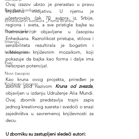
Ovaj izazov ubrzo je prerastao u pravu 
Rezultati konkursa
književnu inicijativu. U njemu je 
učestvovalo čak 70 autora iz Srbije, 
Enheduanin konkurs „Pisma Branku ”
regiona i sveta, a sve pristigle bajke su 
Promocija knjige
ilustrovane i objavljene u časopisu 
Enheduana. Raznolikost pristupa, stilova i 
Intervju
senzibiliteta rezultirala je bogatim i 
višeslojnim književnim mozaikom, koji 
In Memoriam
pokazuje da bajka kao forma i dalje ima 
Esej
neiscrpan potencijal.
Novi časopisi
Kao kruna ovog projekta, priređen je 
Književni časopisi
zbornik pod nazivom 
Kruna od zvezda
, 
objavljen u izdanju Udruženje Alia Mundi. 
Ovaj zbornik predstavlja trajni zapis 
jednog kreativnog susreta i svedoči o snazi 
zajedništva u savremenoj književnosti za 
decu.
U zborniku su zastupljeni sledeći autori: