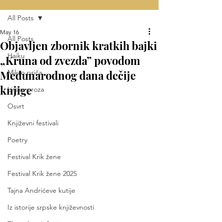
All Posts
May 16
All Posts
Objavljen zbornik kratkih bajki
Haiku
„Kruna od zvezda” povodom
Međunarodnog dana dečije
Mikro priča
knjige
Lirska proza
Osvrt
Književni festivali
Poetry
Festival Krik žene
Festival Krik žene 2025
Tajna Andrićeve kutije
Iz istorije srpske književnosti