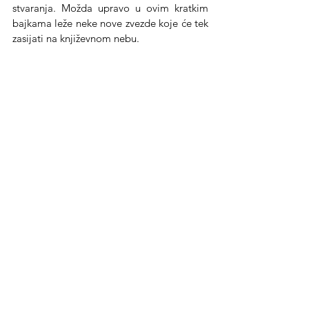
stvaranja. Možda upravo u ovim kratkim 
bajkama leže neke nove zvezde koje će tek 
zasijati na književnom nebu.
Digitalno izdanje zbornika može se čitati 
na 
ovom
 linku
Povodom 2. aprila Međunarodnog dana dečije knjige
Zbornik „Kruna od zvezda”
See All
Recent Posts