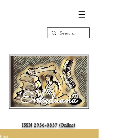
ISSN
2956-0837
(Online)
Post