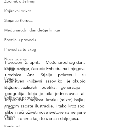
Zbornik o Jefimiji
Književni prikaz
Зидање Логоса
Međunarodni dan dečije knjige
Poezija u prevodu
Prevod sa turskog
Nova izdanja
Povodom 2. aprila – Međunarodnog dana 
dečije knjige, časopis Enheduana i njegova 
Knjige poezije
urednica Ana Stjelja pokrenuli su 
Poezija
jedinstven književni izazov koji je okupio 
autore različitih poetika, generacija i 
Književni konkursi
geografija. Ideja je bila jednostavna, ali 
Književne nagrade
inspirativna: napisati kratku (mikro) bajku, 
tragom zadate ilustracije, i tako kroz spoj 
Proza
slike i reči oživeti nove svetove namenjene 
Članci
deci – i onima koji to u srcu i dalje jesu.
Konkursi