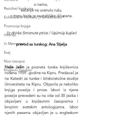
o nama, 
Rezultati konkursa
sećanje na uvenulu ružu,
o trenu kada je sa stabljike iščupana.
Enheduanin konkurs „Pisma Branku ”
Promocija knjige
(iz zbirke Smrznute ptice / Uşümüş kuşlar)
Intervju
In Memoriam
prevod sa turskog: Ana Stjelja
Esej
Novi časopisi
Neše Jašin 
je poznata turska književnica 
Književni časopisi
rođena 1959. godine na Kipru.
 Predavač je 
na Katedri za turske i bliskoistočne studije 
Univerziteta na Kipru. Objavila je nekoliko 
knjiga poezije i proze. 
Izbori iz njene 
poezije prevedeni su na više od 30 jezika i 
objavljeni u književnim časopisima i 
brojnim svetskim antologijama. Izbor 
njenih pesama objavljen je u engleskom 