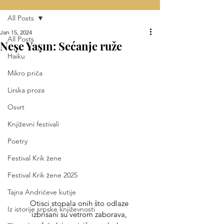
All Posts
Jan 15, 2024
All Posts
Neşe Yaşın: Sećanje ruže
Haiku
Mikro priča
Lirska proza
Osvrt
Književni festivali
Poetry
Festival Krik žene
Festival Krik žene 2025
Tajna Andrićeve kutije
Otisci stopala onih što odlaze 
Iz istorije srpske književnosti
izbrisani su vetrom zaborava, 