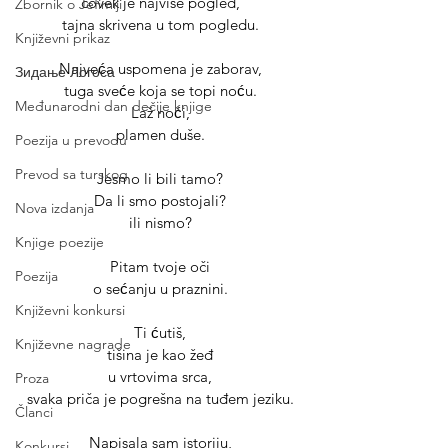
čovek je najviše pogled,
Zbornik o Jefimiji
tajna skrivena u tom pogledu.
Književni prikaz
Najveća uspomena je zaborav,
Зидање Логоса
tuga sveće koja se topi noću.
Međunarodni dan dečije knjige
Laž noći,
plamen duše.
Poezija u prevodu
Prevod sa turskog
Jesmo li bili tamo?
Da li smo postojali?
Nova izdanja
ili nismo?
Knjige poezije
Pitam tvoje oči
Poezija
o sećanju u praznini.
Književni konkursi
Ti ćutiš,
Književne nagrade
tišina je kao žeđ
u vrtovima srca,
Proza
svaka priča je pogrešna na tuđem jeziku.
Članci
Napisala sam istoriju,
Konkursi