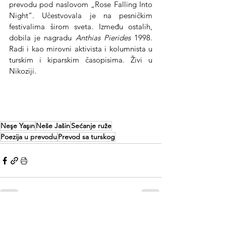
prevodu pod naslovom „Rose Falling Into 
Night“. Učestvovala je na pesničkim 
festivalima širom sveta. Između ostalih, 
dobila je nagradu 
Anthias Pierides
 1998. 
Radi i kao mirovni aktivista i kolumnista u 
turskim i kiparskim časopisima. Živi u 
Nikoziji.
Neşe Yaşın
Neše Jašin
Sećanje ruže
Poezija u prevodu
Prevod sa turskog
See All
Recent Posts