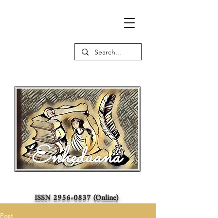
ISSN
2956-0837
(Online)
Post