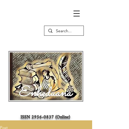
ISSN
2956-0837
(Online)
Post