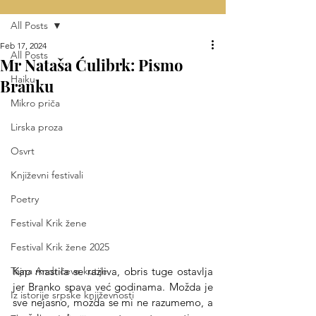
All Posts
Feb 17, 2024
All Posts
Mr Nataša Ćulibrk: Pismo
Haiku
Branku
Mikro priča
Lirska proza
Osvrt
Književni festivali
Poetry
Festival Krik žene
Festival Krik žene 2025
Kap mastila se razliva, obris tuge ostavlja 
Tajna Andrićeve kutije
jer Branko spava već godinama. Možda je 
Iz istorije srpske književnosti
sve nejasno, možda se mi ne razumemo, a 