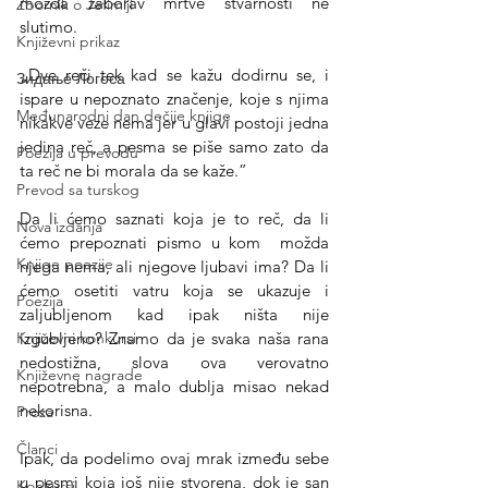
možda zaborav mrtve stvarnosti ne 
Zbornik o Jefimiji
slutimo.
Književni prikaz
„Dve reči tek kad se kažu dodirnu se, i 
Зидање Логоса
ispare u nepoznato značenje, koje s njima 
Međunarodni dan dečije knjige
nikakve veze nema jer u glavi postoji jedna 
jedina reč, a pesma se piše samo zato da 
Poezija u prevodu
ta reč ne bi morala da se kaže.”
Prevod sa turskog
Da li ćemo saznati koja je to reč, da li 
Nova izdanja
ćemo prepoznati pismo u kom  možda 
Knjige poezije
njega nema, ali njegove ljubavi ima? Da li 
ćemo osetiti vatru koja se ukazuje i 
Poezija
zaljubljenom kad ipak ništa nije 
izgubljeno? Znamo da je svaka naša rana 
Književni konkursi
nedostižna, slova ova verovatno 
Književne nagrade
nepotrebna, a malo dublja misao nekad 
nekorisna.  
Proza
Članci
Ipak, da podelimo ovaj mrak između sebe 
u pesmi koja još nije stvorena, dok je san 
Konkursi