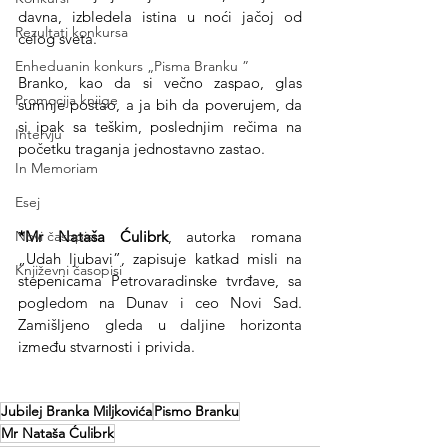
davna, izbledela istina u noći jačoj od 
Rezultati konkursa
celog sveta.
Enheduanin konkurs „Pisma Branku ”
Branko, kao da si večno zaspao, glas 
Promocija knjige
sumnje postao, a ja bih da poverujem, da 
si ipak sa teškim, poslednjim rečima na 
Intervju
početku traganja jednostavno zastao.  
In Memoriam
Esej
*Mr Nataša Ćulibrk
, autorka romana 
Novi časopisi
„Udah ljubavi”, zapisuje katkad misli na 
Književni časopisi
stepenicama Petrovaradinske tvrđave, sa 
pogledom na Dunav i ceo Novi Sad. 
Zamišljeno gleda u daljine horizonta 
između stvarnosti i privida. 
Jubilej Branka Miljkovića
Pismo Branku
Mr Nataša Ćulibrk