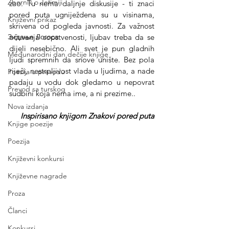
Zbornik o Jefimiji
zao. Tu nema daljnje diskusije - ti znaci 
pored puta ugniježdena su u visinama, 
Književni prikaz
skrivena od pogleda javnosti. Za važnost 
Зидање Логоса
očuvanja sopstvenosti, ljubav treba da se 
dijeli nesebično. Ali svet je pun gladnih 
Međunarodni dan dečije knjige
ljudi spremnih da snove unište. Bez pola 
riječi, nestrpljivost vlada u ljudima, a nade 
Poezija u prevodu
padaju u vodu dok gledamo u nepovrat 
Prevod sa turskog
sudbini koja nema ime, a ni prezime..
Nova izdanja
Inspirisano knjigom Znakovi pored puta
Knjige poezije
Poezija
Književni konkursi
Književne nagrade
Proza
Članci
Konkursi