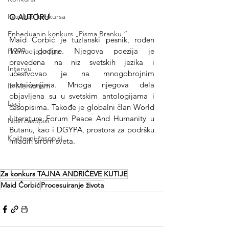
Rezultati konkursa
O AUTORU 
Enheduanin konkurs „Pisma Branku ”
Maid Čorbić je tuzlanski pesnik, rođen 
1999. godine. Njegova poezija je 
Promocija knjige
prevedena na niz svetskih jezika i 
Intervju
učestvovao je na mnogobrojnim 
takmičenjima. Mnoga njegova dela 
In Memoriam
objavljena su u svetskim antologijama i 
Esej
časopisima. Takođe je globalni član World 
Literature Forum Peace And Humanity u 
Novi časopisi
Butanu, kao i DGYPA, prostora za podršku 
Književni časopisi
mladih širom sveta.
Za konkurs TAJNA ANDRIĆEVE KUTIJE
Maid Čorbić
Procesuiranje života