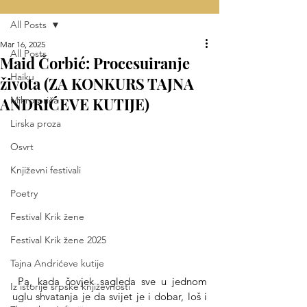
All Posts
Mar 16, 2025
All Posts
Maid Čorbić: Procesuiranje
Haiku
života (ZA KONKURS TAJNA
ANDRIĆEVE KUTIJE)
Mikro priča
Lirska proza
Osvrt
Književni festivali
Poetry
Festival Krik žene
Festival Krik žene 2025
Tajna Andrićeve kutije
 Pa, kada čovjek sagleda sve u jednom 
Iz istorije srpske književnosti
uglu shvatanja je da svijet je i dobar, loš i 