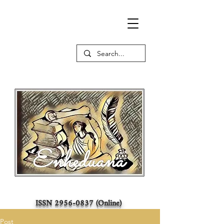
ISSN
2956-0837
(Online)
Post