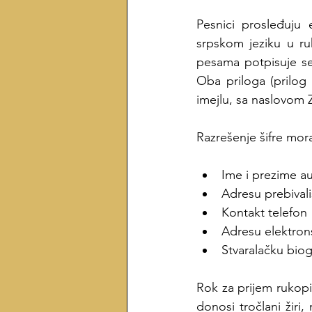
Pesnici prosleđuju
srpskom jeziku u r
pesama potpisuje se 
Oba priloga (prilog
imejlu, sa naslovom
Razrešenje šifre mora
Ime i prezime au
Adresu prebivali
Kontakt telefon
Adresu elektron
Stvaralačku biog
Rok za prijem rukopi
donosi tročlani žiri