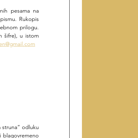
enih pesama na 
pismu. Rukopis 
sebnom prilogu. 
ifre), u istom 
sen@gmail.com
 struna” odluku 
ti blagovremeno 