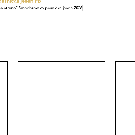
esnička jesen FB
a struna”
Smederevska pesnička jesen 2026