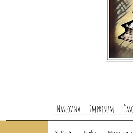
Naslovna
Impresum
Čas
All Posts
Haiku
Mikro priča