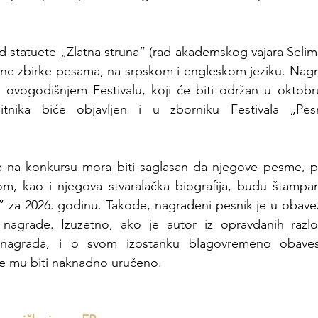
d statuete „Zlatna struna” (rad akademskog vajara Selimir
ične zbirke pesama, na srpskom i engleskom jeziku. Nagr
a ovogodišnjem Festivalu, koji će biti održan u oktobr
nika biće objavljen i u zborniku Festivala „Pesnič
je na konkursu mora biti saglasan da njegove pesme, p
, kao i njegova stvaralačka biografija, budu štampan
a” za 2026. godinu. Takođe, nagrađeni pesnik je u obavez
nagrade. Izuzetno, ako je autor iz opravdanih razl
nagrada, i o svom izostanku blagovremeno obavesti
 će mu biti naknadno uručeno.