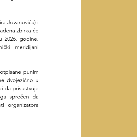
a Jovanovića) i 
ađena zbirka će 
u 2026. godine. 
ki meridijani 
otpisane punim 
e dvojezično u 
i da prisustvuje 
oga sprečen da 
 organizatora 