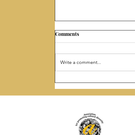
Comments
Write a comment...
Konkurs za zbornik
„Anđeliji u pohode”
povodom veka od smrti
srpske pesnikinje i slikarke
Anđelije Lazarević