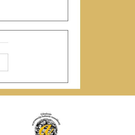
urs za zbornik priča
ževne fantastike „IZA
 6”