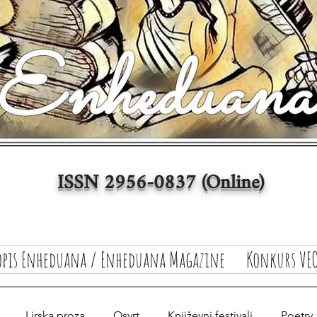
ISSN 2956-0837 (Online)
opis Enheduana / Enheduana Magazine
Konkurs VEO
Lirska proza
Osvrt
Književni festivali
Poetry