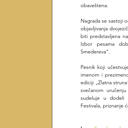
obaveštena.
Nagrada se sastoji o
objavljivanja dvojez
biti predstavljena n
Izbor pesama dobit
Smedereva”.
Pesnik koji učestvu
imenom i prezimenom
ediciji „Zlatna strun
svečanom uručenju 
sudeluje u dodeli 
Festivala, priznanje