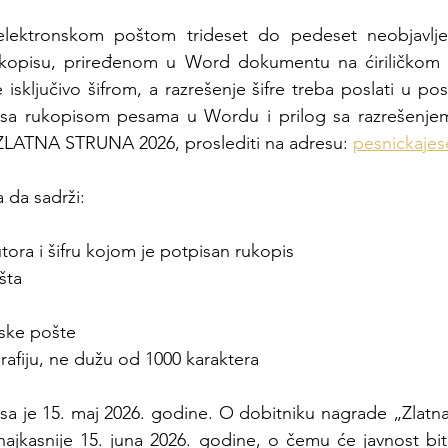
 elektronskom poštom trideset do pedeset neobjavlj
ukopisu, priređenom u Word dokumentu na ćiriličkom 
isključivo šifrom, a razrešenje šifre treba poslati u po
 sa rukopisom pesama u Wordu i prilog sa razrešenjem š
 ZLATNA STRUNA 2026, proslediti na adresu: 
pesnickaje
 da sadrži:
tora i šifru kojom je potpisan rukopis
šta
ske pošte
rafiju, ne dužu od 1000 karaktera
sa je 15. maj 2026. godine. O dobitniku nagrade „Zlatna
, najkasnije 15. juna 2026. godine, o čemu će javnost bi