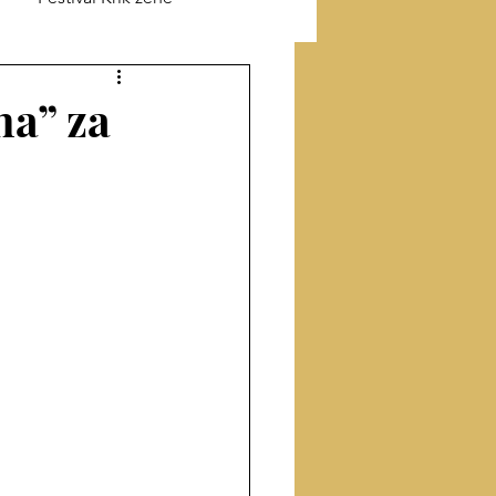
ik o Jefimiji
na” za
odu
Prevod sa turskog
Proza
Članci
ige
Intervju