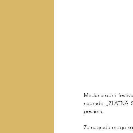
Međunarodni festiva
nagrade „ZLATNA STR
pesama.
Za nagradu mogu konku