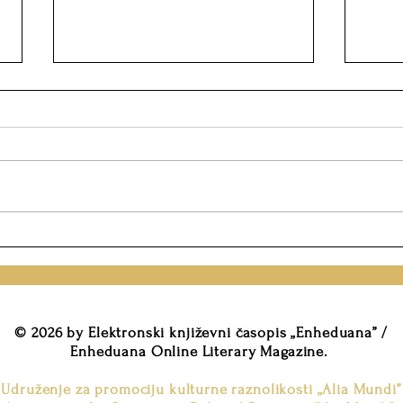
Konkurs za pesničku
Konk
nagradu „Lenkin prsten” –
knji
poziv pesnicima ljubavne
UMA
poezije
© 2026 by Elektronski književni časopis „Enheduana” /
Enheduana Online Literary Magazine.
Udruženje za promociju kulturne raznolikosti „Alia Mundi”