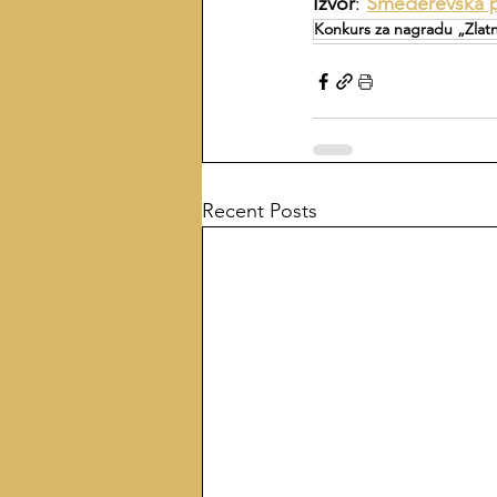
Izvor
: 
Smederevska p
Konkurs za nagradu „Zlatn
Recent Posts