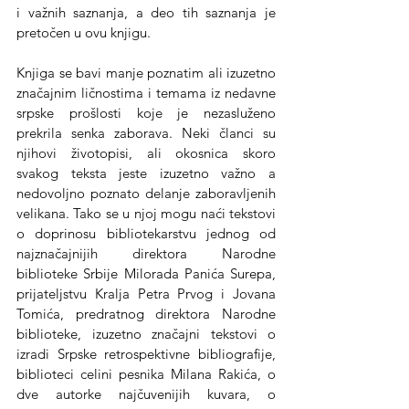
i važnih saznanja, a deo tih saznanja je 
pretočen u ovu knjigu.
Knjiga se bavi manje poznatim ali izuzetno 
značajnim ličnostima i temama iz nedavne 
srpske prošlosti koje je nezasluženo 
prekrila senka zaborava. Neki članci su 
njihovi životopisi, ali okosnica skoro 
svakog teksta jeste izuzetno važno a 
nedovoljno poznato delanje zaboravljenih 
velikana. Tako se u njoj mogu naći tekstovi 
o doprinosu bibliotekarstvu jednog od 
najznačajnijih direktora Narodne 
biblioteke Srbije Milorada Panića Surepa, 
prijateljstvu Kralja Petra Prvog i Jovana 
Tomića, predratnog direktora Narodne 
biblioteke, izuzetno značajni tekstovi o 
izradi Srpske retrospektivne bibliografije, 
biblioteci celini pesnika Milana Rakića, o 
dve autorke najčuvenijih kuvara, o 