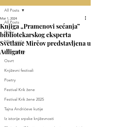
All Posts
Mar 1, 2024
All Posts
Knjiga „Pramenovi sećanja”
Haiku
bibliotekarskog eksperta
Svetlane Mirčov predstavljena u
Mikro priča
Adligatu
Lirska proza
Osvrt
Književni festivali
Poetry
Festival Krik žene
Festival Krik žene 2025
Tajna Andrićeve kutije
Iz istorije srpske književnosti