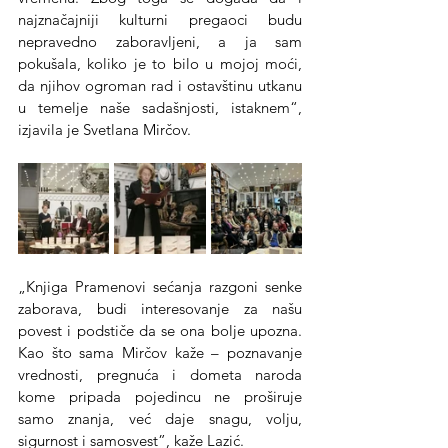
najznačajniji kulturni pregaoci budu 
nepravedno zaboravljeni, a ja sam 
pokušala, koliko je to bilo u mojoj moći, 
da njihov ogroman rad i ostavštinu utkanu 
u temelje naše sadašnjosti, istaknem“, 
izjavila je Svetlana Mirčov.
„Knjiga Pramenovi sećanja razgoni senke 
zaborava, budi interesovanje za našu 
povest i podstiče da se ona bolje upozna. 
Kao što sama Mirčov kaže – poznavanje 
vrednosti, pregnuća i dometa naroda 
kome pripada pojedincu ne proširuje 
samo znanja, već daje snagu, volju, 
sigurnost i samosvest”, kaže Lazić.