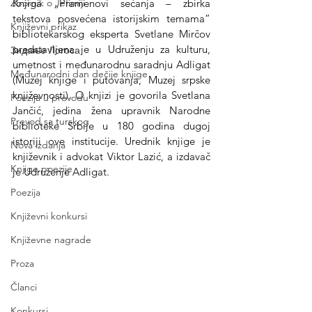
Zbornik o Jefimiji
Knjiga „Pramenovi sećanja – zbirka 
tekstova posvećena istorijskim temama” 
Književni prikaz
bibliotekarskog eksperta Svetlane Mirčov 
predstavljena je u Udruženju za kulturu, 
Зидање Логоса
umetnost i međunarodnu saradnju Adligat 
Međunarodni dan dečije knjige
(Muzej knjige i putovanja, Muzej srpske 
književnosti). O knjizi je govorila Svetlana 
Poezija u prevodu
Jančić, jedina žena upravnik Narodne 
Prevod sa turskog
biblioteke Srbije u 180 godina dugoj 
istoriji ove institucije. Urednik knjige je 
Nova izdanja
književnik i advokat Viktor Lazić, a izdavač 
Knjige poezije
je Udruženje Adligat.
Poezija
Književni konkursi
Književne nagrade
Proza
Članci
Konkursi