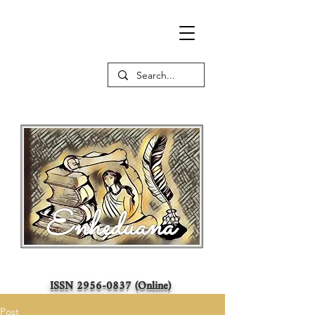
ISSN
2956-0837
(Online)
Post