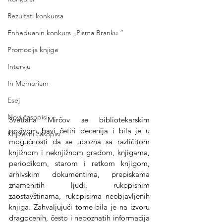
Rezultati konkursa
Enheduanin konkurs „Pisma Branku ”
Promocija knjige
Intervju
In Memoriam
Esej
Novi časopisi
Svetlana Mirčov se bibliotekarskim 
pozivom bavi četiri decenija i bila je u 
Književni časopisi
mogućnosti da se upozna sa različitom 
knjižnom i neknjižnom građom, knjigama, 
periodikom, starom i retkom knjigom, 
arhivskim dokumentima, prepiskama 
znamenitih ljudi, rukopisnim 
zaostavštinama, rukopisima neobjavljenih 
knjiga. Zahvaljujući tome bila je na izvoru 
dragocenih, često i nepoznatih informacija 