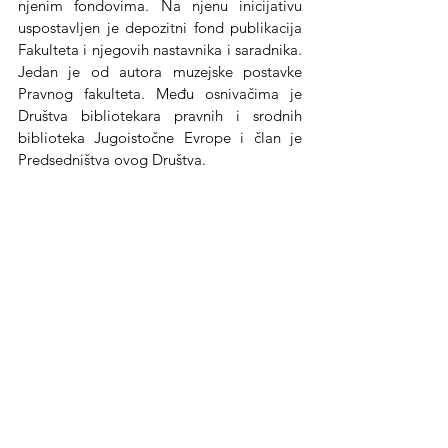
njenim fondovima. Na njenu inicijativu 
uspostavljen je depozitni fond publikacija 
Fakulteta i njegovih nastavnika i saradnika. 
Jedan je od autora muzejske postavke 
Pravnog fakulteta. Među osnivačima je 
Društva bibliotekara pravnih i srodnih 
biblioteka Jugoistočne Evrope i član je 
Predsedništva ovog Društva.
Obavljala je funkciju sekretara Saveza 