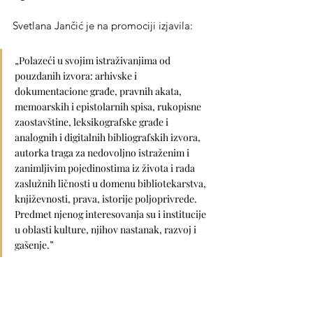
Svetlana Jančić je na promociji izjavila: 
„Polazeći u svojim istraživanjima od 
pouzdanih izvora: arhivske i 
dokumentacione građe, pravnih akata, 
memoarskih i epistolarnih spisa, rukopisne 
zaostavštine, leksikografske građe i 
analognih i digitalnih bibliografskih izvora, 
autorka traga za nedovoljno istraženim i 
zanimljivim pojedinostima iz života i rada 
zaslužnih ličnosti u domenu bibliotekarstva, 
književnosti, prava, istorije poljoprivrede. 
Predmet njenog interesovanja su i institucije 
u oblasti kulture, njihov nastanak, razvoj i 
gašenje.”