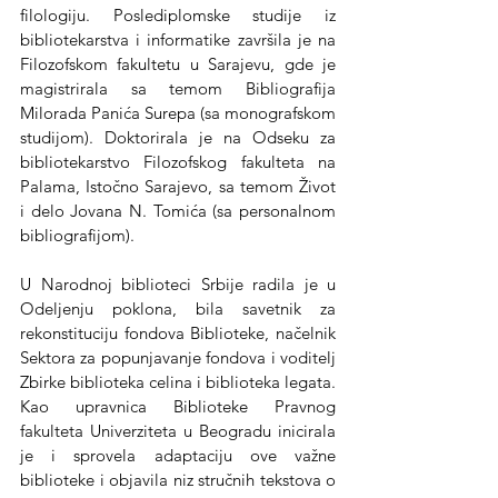
filologiju. Poslediplomske studije iz 
bibliotekarstva i informatike završila je na 
Filozofskom fakultetu u Sarajevu, gde je 
magistrirala sa temom Bibliografija 
Milorada Panića Surepa (sa monografskom 
studijom). Doktorirala je na Odseku za 
bibliotekarstvo Filozofskog fakulteta na 
Palama, Istočno Sarajevo, sa temom Život 
i delo Jovana N. Tomića (sa personalnom 
bibliografijom).
U Narodnoj biblioteci Srbije radila je u 
Odeljenju poklona, bila savetnik za 
rekonstituciju fondova Biblioteke, načelnik 
Sektora za popunjavanje fondova i voditelj 
Zbirke biblioteka celina i biblioteka legata.
Kao upravnica Biblioteke Pravnog 
fakulteta Univerziteta u Beogradu inicirala 
je i sprovela adaptaciju ove važne 
biblioteke i objavila niz stručnih tekstova o 