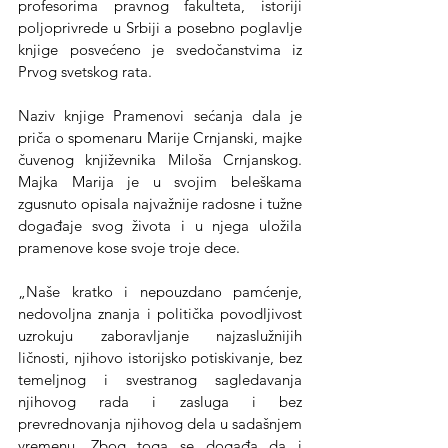
profesorima pravnog fakulteta, istoriji 
poljoprivrede u Srbiji a posebno poglavlje 
knjige posvećeno je svedočanstvima iz 
Prvog svetskog rata.
Naziv knjige Pramenovi sećanja dala je 
priča o spomenaru Marije Crnjanski, majke 
čuvenog književnika Miloša Crnjanskog. 
Majka Marija je u svojim beleškama 
zgusnuto opisala najvažnije radosne i tužne 
događaje svog života i u njega uložila 
pramenove kose svoje troje dece.
„Naše kratko i nepouzdano pamćenje, 
nedovoljna znanja i politička povodljivost 
uzrokuju zaboravljanje najzaslužnijih 
ličnosti, njihovo istorijsko potiskivanje, bez 
temeljnog i svestranog sagledavanja 
njihovog rada i zasluga i bez 
prevrednovanja njihovog dela u sadašnjem 
vremenu. Zbog toga se događa da i 