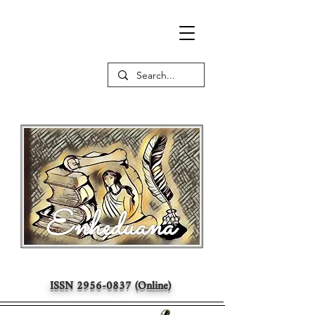
ISSN
2956-0837
(Online)