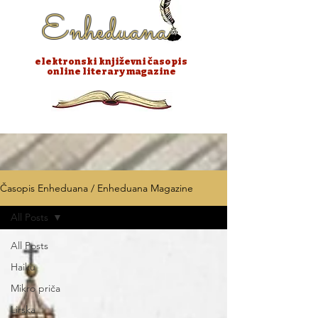
Enheduana
elektronski književni časopis
online literary magazine
Časopis Enheduana / Enheduana Magazine
All Posts
All Posts
Haiku
Mikro priča
Lirska