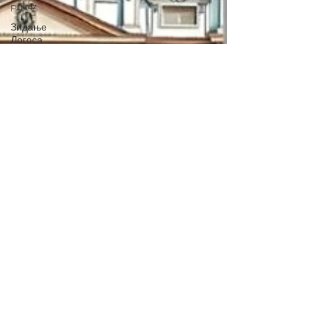
prikaz
Зидање
Логоса
Međunarodni
dan dečije
knjige
Poezija u
prevodu
Prevod sa
turskog
Nova
izdanja
Knjige
poezije
Poezija
Književni
konkursi
Književne
nagrade