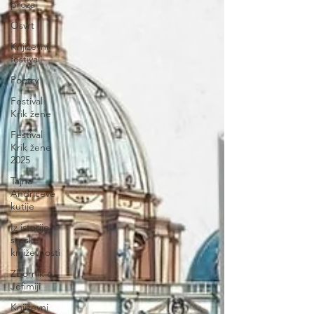
proza
Osvrt
Književni
festivali
Poetry
Festival
Krik žene
Festival
Krik žene
2025
Tajna
Andrićeve
kutije
Iz istorije
srpske
književnosti
Zbornik o
Jefimiji
Književni