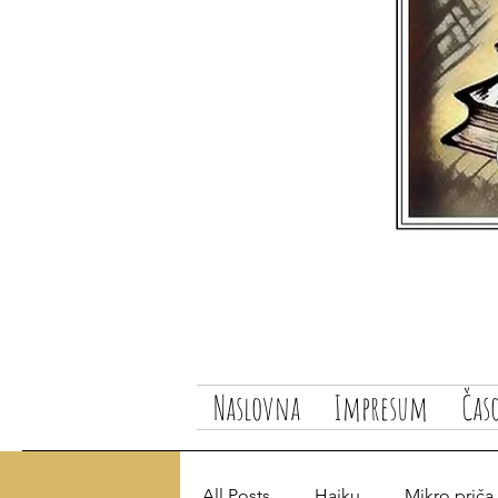
Naslovna
Impresum
Čas
All Posts
Haiku
Mikro priča