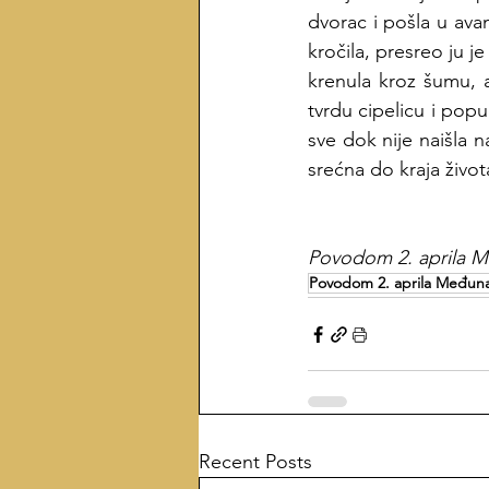
dvorac i pošla u avan
kročila, presreo ju j
krenula kroz šumu, a
tvrdu cipelicu i popu
sve dok nije naišla n
srećna do kraja život
Povodom 2. aprila M
Povodom 2. aprila Međuna
Recent Posts