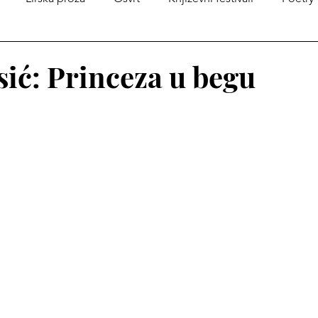
na Andrićeve kutije
Iz istorije srpske književnosti
Zborn
sić: Princeza u begu
огоса
Međunarodni dan dečije knjige
Poezija u prev
je
Poezija
Književni konkursi
Književne nagrade
a
Enheduanin konkurs „Pisma Branku ”
Promocija knj