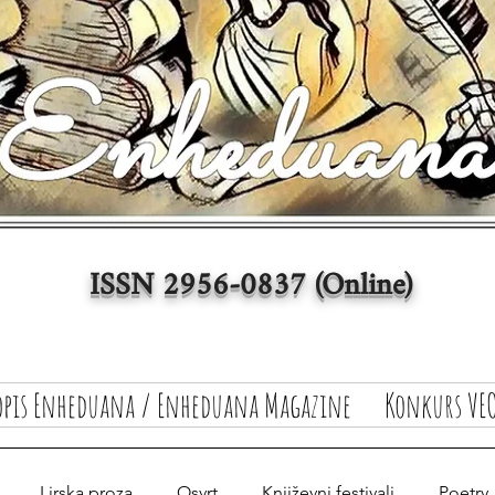
ISSN 2956-0837 (Online)
opis Enheduana / Enheduana Magazine
Konkurs VEO
Lirska proza
Osvrt
Književni festivali
Poetry