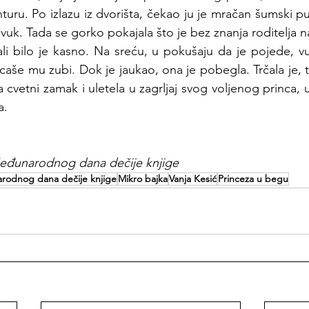
turu. Po izlazu iz dvorišta, čekao ju je mračan šumski put
e vuk. Tada se gorko pokajala što je bez znanja roditelja na
li bilo je kasno. Na sreću, u pokušaju da je pojede, vu
caše mu zubi. Dok je jaukao, ona je pobegla. Trčala je, t
a cvetni zamak i uletela u zagrljaj svog voljenog princa, 
a.
eđunarodnog dana dečije knjige 
rodnog dana dečije knjige
Mikro bajka
Vanja Kesić
Princeza u begu