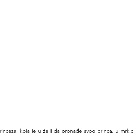
inceza, koja je u želji da pronađe svog princa, u mrkloj