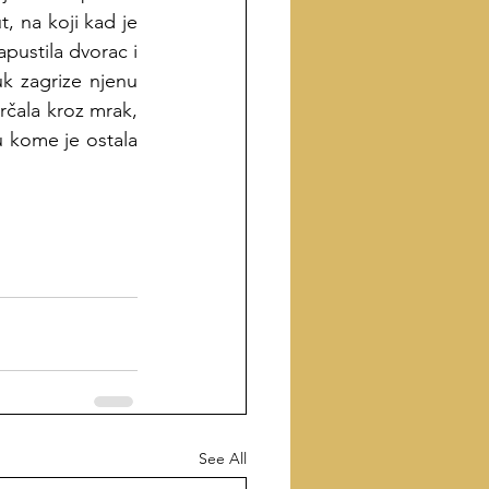
, na koji kad je 
pustila dvorac i 
k zagrize njenu 
rčala kroz mrak, 
u kome je ostala 
See All