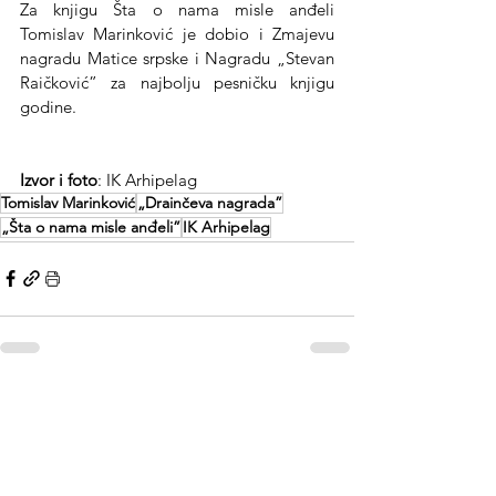
Za knjigu Šta o nama misle anđeli 
Tomislav Marinković je dobio i Zmajevu 
nagradu Matice srpske i Nagradu „Stevan 
Raičković” za najbolju pesničku knjigu 
godine.
Izvor i foto
: IK Arhipelag 
Tomislav Marinković
„Drainčeva nagrada”
„Šta o nama misle anđeli”
IK Arhipelag
See All
Recent Posts