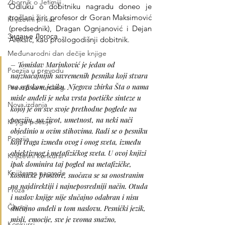
Zbornik o Jefimiji
Odluku o dobitniku nagradu doneo je 
tročlani žiri: profesor dr Goran Maksimović 
Književni prikaz
(predsednik), Dragan Ognjanović i Dejan 
Зидање Логоса
Aleksić, kao prošlogodišnji dobitnik.
Međunarodni dan dečije knjige
– Tomislav Marinković je jedan od 
Poezija u prevodu
najznačajnijih savremenih pesnika koji stvara 
na srpskom jeziku. Njegova zbirka Šta o nama 
Prevod sa turskog
misle anđeli je neka vrsta poetičke sinteze u 
Nova izdanja
kojoj je on sve svoje prethodne poglede na 
poeziju, na život, umetnost, na neki nači 
Knjige poezije
objedinio u ovim stihovima. Radi se o pesniku 
Poezija
koji traga između ovog i onog sveta, između 
objektivnog i metafizičkog sveta. U ovoj knjizi 
Književni konkursi
ipak dominira taj pogled na metafizičke, 
Književne nagrade
kosmičke prostore, suočava se sa onostranim 
na najdirektiji i najneposredniji način. Otuda 
Proza
i naslov knjige nije slučajno odabran i nisu 
Članci
slučajno anđeli u tom naslovu. Pesnički jezik, 
misli, emocije, sve je veoma snažno, 
Konkursi