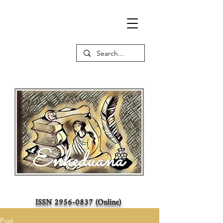
ISSN
2956-0837
(Online)
Post