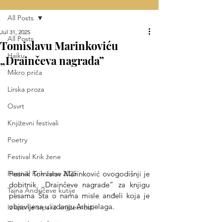
All Posts
Jul 31, 2025
All Posts
Tomislavu Marinkoviću
Haiku
„Drainčeva nagrada”
Mikro priča
Lirska proza
Osvrt
Književni festivali
Poetry
Festival Krik žene
Pesnik Tomislav Marinković ovogodišnji je 
Festival Krik žene 2025
dobitnik „Drainčeve nagrade” za knjigu 
Tajna Andrićeve kutije
pesama Šta o nama misle anđeli koja je 
objavljena u izdanju Arhipelaga.
Iz istorije srpske književnosti