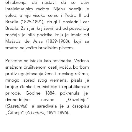
ohrabrenja da nastavi da se bavi 
intelektualnim radom. Njenu poeziju je 
voleo, a nju visoko cenio i Pedro II od 
Brazila (1825-1891), drugi i poslednji car 
Brazila. Za njen književni rad od posebnog 
značaja je bila podrška koju je imala od 
Mašada de Asisa (1839-1908), koji se 
smatra najvećim brazilskim piscem.
Posebno se istakla kao novinarka. Vođena 
snažnom društvenom osetljivošću, borbom 
protiv ugnjetavanja žena i ropskog režima, 
mnogo ispred svog vremena, pisala je 
brojne članke feminističke i republikanske 
prirode. Godine 1884. pokrenula je  
dvonedeljne novine „Gazetinja” 
(
Gazetinha
), a sarađivala je u časopisu 
„Čitanje” (
A Leitura
, 1894-1896).
Pred smrt, ostavila je neku vrstu oporuke 
budućim književnicama kojima je poručila: 