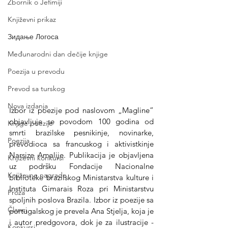
Zbornik o Jefimiji
Književni prikaz
Зидање Логоса
Međunarodni dan dečije knjige
Poezija u prevodu
Prevod sa turskog
Nova izdanja
Izbor iz poezije pod naslovom „Magline” 
objavljuje se povodom 100 godina od 
Knjige poezije
smrti brazilske pesnikinje, novinarke, 
Poezija
prevodioca sa francuskog i aktivistkinje 
Narsize Amalije. Publikacija je objavljena 
Književni konkursi
uz podršku Fondacije Nacionalne 
Književne nagrade
biblioteke brazilskog Ministarstva kulture i 
Instituta Gimarais Roza pri Ministarstvu 
Proza
spoljnih poslova Brazila. Izbor iz poezije sa 
Članci
portugalskog je prevela Ana Stjelja, koja je 
i autor predgovora, dok je za ilustracije - 
Konkursi