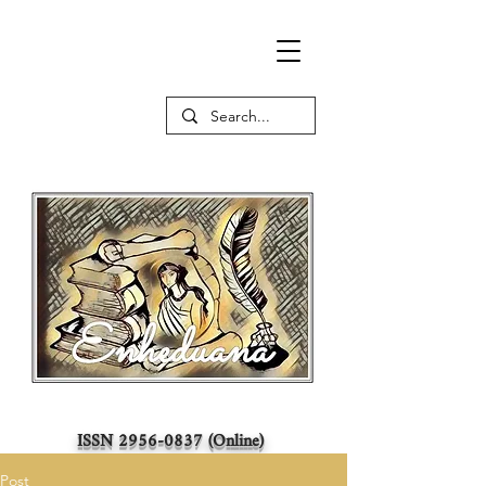
ISSN
2956-0837
(Online)
Post