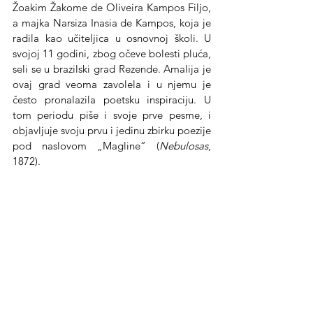
Žoakim Žakome de Oliveira Kampos Filjo, 
a majka Narsiza Inasia de Kampos, koja je 
radila kao učiteljica u osnovnoj školi. U 
svojoj 11 godini, zbog očeve bolesti pluća, 
seli se u brazilski grad Rezende. Amalija je 
ovaj grad veoma zavolela i u njemu je 
često pronalazila poetsku inspiraciju. U 
tom periodu piše i svoje prve pesme, i 
objavljuje svoju prvu i jedinu zbirku poezije 
pod naslovom „Magline” (
Nebulosas
, 
1872).