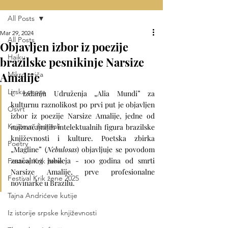
All Posts
Mar 29, 2024
All Posts
Objavljen izbor iz poezije
Haiku
brazilske pesnikinje Narsize
Amalije
Mikro priča
Lirska proza
U izdanju Udruženja „Alia Mundi” za 
kulturnu raznolikost po prvi put je objavljen 
Osvrt
izbor iz poezije Narsize Amalije, jedne od 
Književni festivali
najznačajnijih intelektualnih figura brazilske 
književnosti i kulture. Poetska zbirka 
Poetry
„Magline” (
Nebulosas
) objavljuje se povodom 
značajnog jubileja - 100 godina od smrti 
Festival Krik žene
Narsize Amalije, prve profesionalne 
Festival Krik žene 2025
novinarke u Brazilu.
Tajna Andrićeve kutije
Iz istorije srpske književnosti