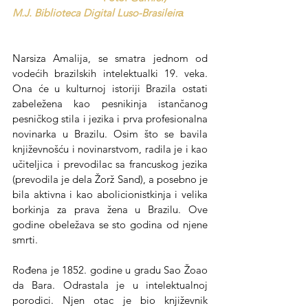
M.J. Biblioteca Digital Luso-Brasileirа
Narsiza Amalija, se smatra jednom od 
vodećih brazilskih intelektualki 19. veka. 
Ona će u kulturnoj istoriji Brazila ostati 
zabeležena kao pesnikinja istančanog 
pesničkog stila i jezika i prva profesionalna 
novinarka u Brazilu. Osim što se bavila 
književnošću i novinarstvom, radila je i kao 
učiteljica i prevodilac sa francuskog jezika 
(prevodila je dela Žorž Sand), a posebno je 
bila aktivna i kao abolicionistkinja i velika 
borkinja za prava žena u Brazilu. Ove 
godine obeležava se sto godina od njene 
smrti.
Rođena je 1852. godine u gradu Sao Žoao 
da Bara. Odrastala je u intelektualnoj 
porodici. Njen otac je bio književnik 