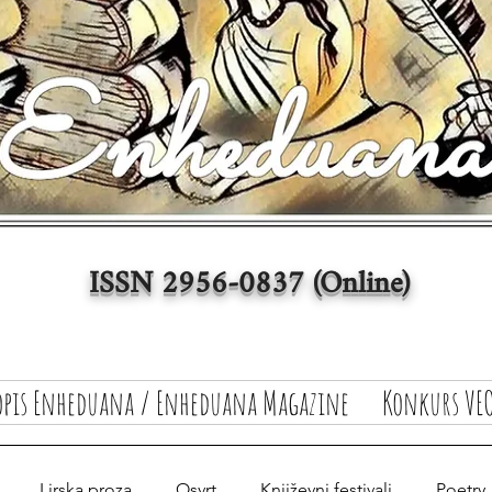
ISSN 2956-0837 (Online)
opis Enheduana / Enheduana Magazine
Konkurs VEO
Lirska proza
Osvrt
Književni festivali
Poetry