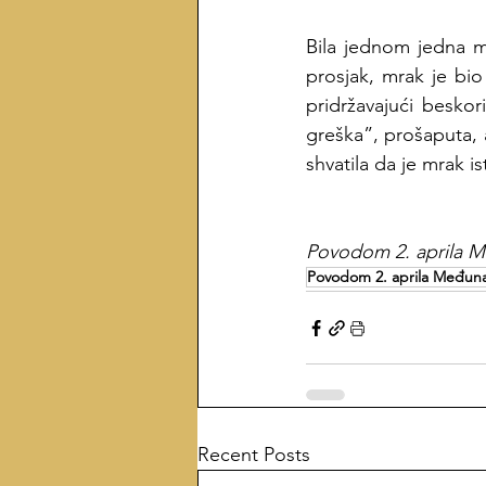
Bila jednom jedna mr
prosjak, mrak je bio
pridržavajući besko
greška”, prošaputa, a
shvatila da je mrak i
Povodom 2. aprila M
Povodom 2. aprila Međuna
Recent Posts