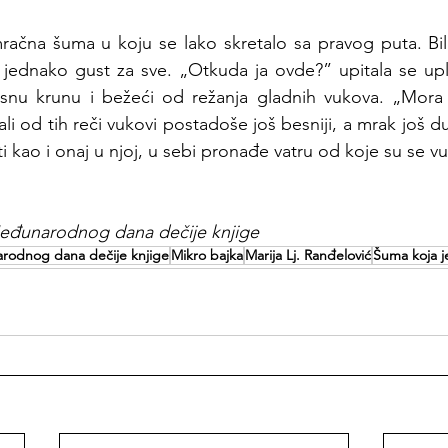
ačna šuma u koju se lako skretalo sa pravog puta. Bilo d
 jednako gust za sve. „Otkuda ja ovde?” upitala se upl
risnu krunu i bežeći od režanja gladnih vukova. „Mora 
li od tih reči vukovi postadoše još besniji, a mrak još dub
sti kao i onaj u njoj, u sebi pronađe vatru od koje su se vu
eđunarodnog dana dečije knjige 
rodnog dana dečije knjige
Mikro bajka
Marija Lj. Ranđelović
Šuma koja je