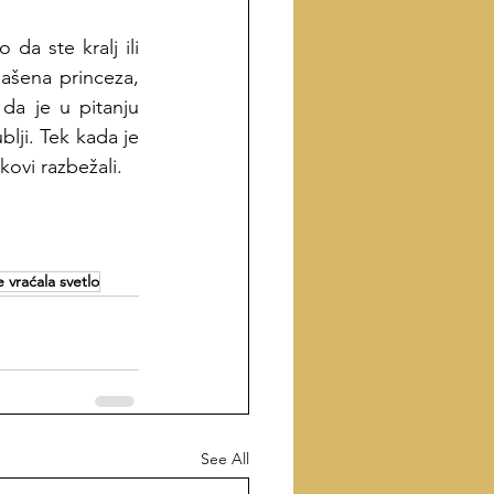
a ste kralj ili 
ašena princeza, 
da je u pitanju 
lji. Tek kada je 
kovi razbežali.
 vraćala svetlo
See All