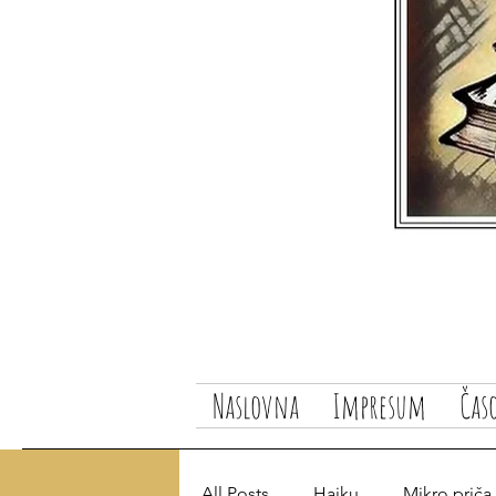
Naslovna
Impresum
Čas
All Posts
Haiku
Mikro priča