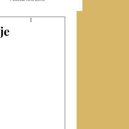
ik o Jefimiji
je
odu
Prevod sa turskog
Proza
Članci
ige
Intervju