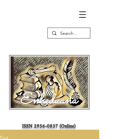
ISSN
2956-0837
(Online)
Post