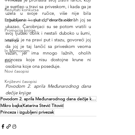
je svetleo u travi sa priveskom, i kada ga je 
Rezultati konkursa
uzela u svoje ručice, više nije bila 
izgubljena — put do dvorca odmah joj se 
Enheduanin konkurs „Pisma Branku ”
ukazao. Čarobnjaci su se potom vratili u 
Promocija knjige
svoj ljudski oblik i nestali duboko u šumi, 
vrativši je na pravi put i stazu, govoreći joj 
Intervju
da joj je taj lančić sa priveskom veoma 
In Memoriam
važan, jer ima mnogo lažnih, oholih 
princeza koje nisu dostojne krune ni 
Esej
osobina koje ona poseduje.
Novi časopisi
Književni časopisi
Povodom 2. aprila Međunarodnog dana 
dečije knjige 
Povodom 2. aprila Međunarodnog dana dečije knjige
Mikro bajka
Katarina Stević Titović
Princeza i izgubljeni privezak