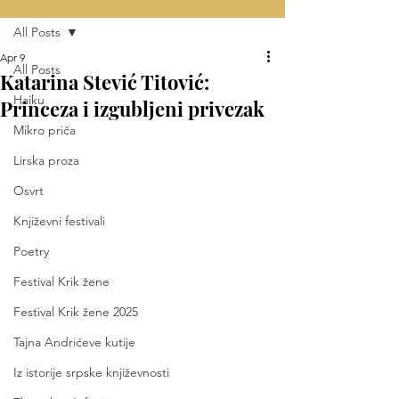
All Posts
Apr 9
All Posts
Katarina Stević Titović:
Haiku
Princeza i izgubljeni privezak
Mikro priča
Lirska proza
Osvrt
Književni festivali
Poetry
Festival Krik žene
Festival Krik žene 2025
Tajna Andrićeve kutije
Iz istorije srpske književnosti