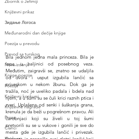
Zbornik o Jefimiji
Književni prikaz
Зидање Логоса
Međunarodni dan dečije knjige
Poezija u prevodu
Prevod sa turskog
Bila jednom jedna mala princeza. Bila je 
lepa, u haljinici od posebnog veza. 
Nova izdanja
Međutim, zaigravši se, znatno se udaljila 
Knjige poezije
od dvora i usput izgubila lančić sa 
priveskom u nekom žbunu. Dok ga je 
Poezija
tražila, noć je uveliko padala i bdela nad 
Književni konkursi
njom, a u šumi su se čuli krici raznih ptica i 
zveri. Uplašena od senki i šuškanja grana, 
Književne nagrade
krenula je da beži u pogrešnom pravcu. Ali 
Proza
čarobnjaci koji su živeli u toj šumi 
pretvorili su se u vukove i gonili je sve do 
Članci
mesta gde je izgubila lančić i privezak. 
Konkursi
Princeza je pronašla svoj zlatni lančić koji 