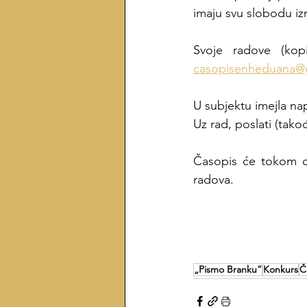
imaju svu slobodu izr
casopisenheduana@
U subjektu imejla nap
Uz rad, poslati (takođ
Časopis će tokom ce
radova. 
„Pismo Branku”
Konkurs
Č