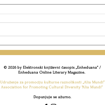
Konkurs za italijansku
Konk
nacionalnu nagradu „Franc
omla
Kafka”
nagr
© 2026 by Elektronski književni časopis „Enheduana” /
Enheduana Online Literary Magazine.
Udruženje za promociju kulturne raznolikosti „Alia Mundi”
Association for Promoting Cultural Diversity “Alia Mundi”
Dopunjuje se ažurno.