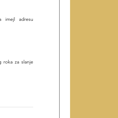
Svoje radove (kopirane u telo imejla) , autori treba da pošalju na imejl adresu 
roka za slanje 