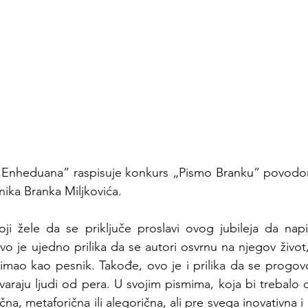
 „Enheduana” raspisuje konkurs „Pismo Branku” povodo
ika Branka Miljkovića. 
oji žele da se priključe proslavi ovog jubileja da nap
o je ujedno prilika da se autori osvrnu na njegov život,
e imao kao pesnik. Takođe, ovo je i prilika da se progov
varaju ljudi od pera. U svojim pismima, koja bi trebalo d
čna, metaforična ili alegorična, ali pre svega inovativna i 