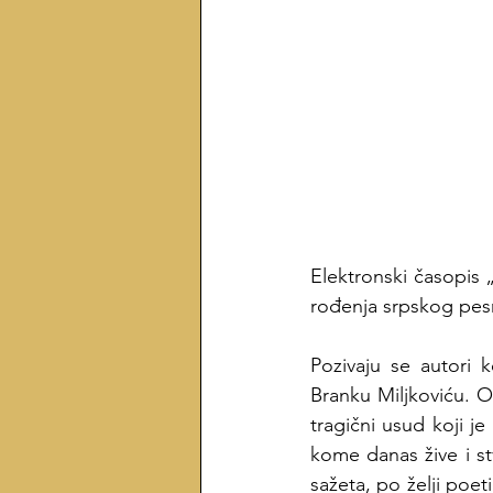
Elektronski časopis
rođenja srpskog pesn
Pozivaju se autori k
Branku Miljkoviću. Ov
tragični usud koji j
kome danas žive i st
sažeta, po želji poeti