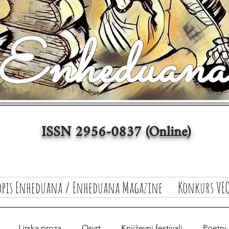
ISSN 2956-0837 (Online)
opis Enheduana / Enheduana Magazine
Konkurs VEO
Lirska proza
Osvrt
Književni festivali
Poetry