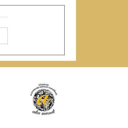
urs za interkulturalnu
dinsku pesničku
adu „Milan Dunđerski”