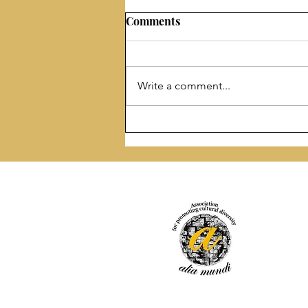
Comments
Write a comment...
Počinje drugi krug
pesničkog takmičenja Mili
Dueli 2026 - glasajte za svoje
omiljene pesnike!