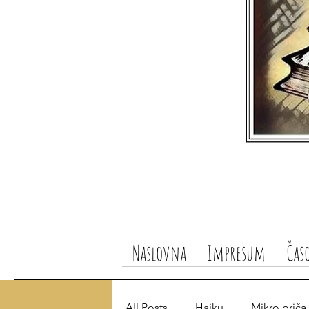
Naslovna
Impresum
Čas
All Posts
Haiku
Mikro priča