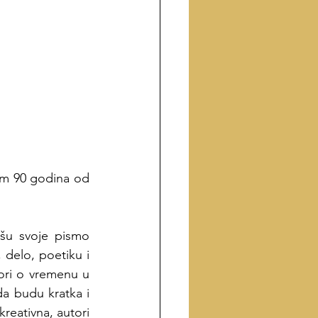
m 90 godina od 
išu svoje pismo 
 delo, poetiku i 
ori o vremenu u 
a budu kratka i 
kreativna, autori 