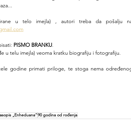
aza... 
gmail.com
isati: 
PISMO BRANKU
.
e u telu imejla) veoma kratku biografiju i fotografiju. 
le godine primati priloge, te stoga nema određenog 
asopis „Enheduana”
90 godina od rođenja