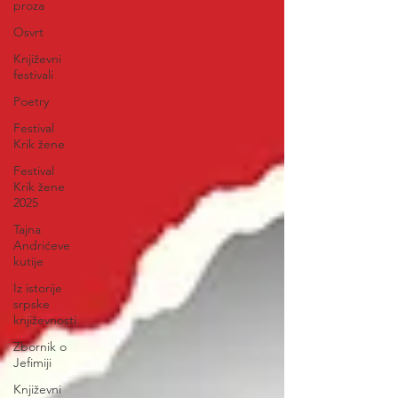
proza
Osvrt
Književni
festivali
Poetry
Festival
Krik žene
Festival
Krik žene
2025
Tajna
Andrićeve
kutije
Iz istorije
srpske
književnosti
Zbornik o
Jefimiji
Književni