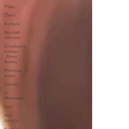
Proza
Članci
Konkursi
Rezultati
konkursa
Enheduanin
konkurs
„Pisma
Branku ”
Promocija
knjige
Intervju
In
Memoriam
Esej
Novi
časopisi