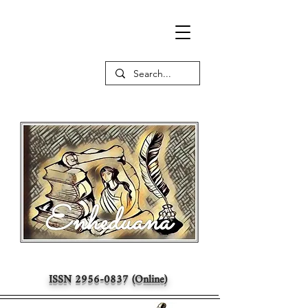
ISSN
2956-0837
(Online)