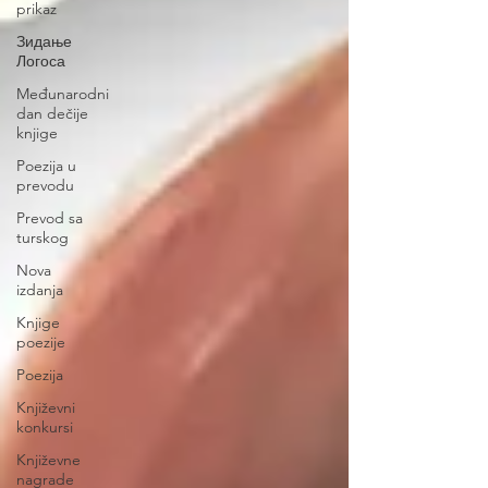
prikaz
Зидање
Логоса
Međunarodni
dan dečije
knjige
Poezija u
prevodu
Prevod sa
turskog
Nova
izdanja
Knjige
poezije
Poezija
Književni
konkursi
Književne
nagrade