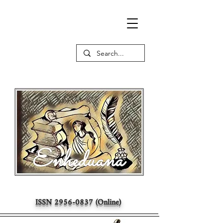
ISSN
2956-0837
(Online)