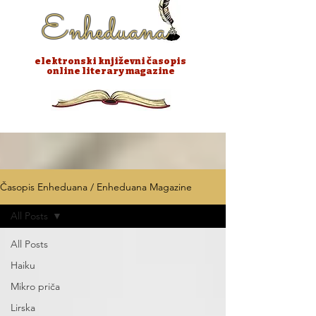
Enheduana
elektronski književni časopis
online literary magazine
Časopis Enheduana / Enheduana Magazine
All Posts
All Posts
Haiku
Mikro priča
Lirska