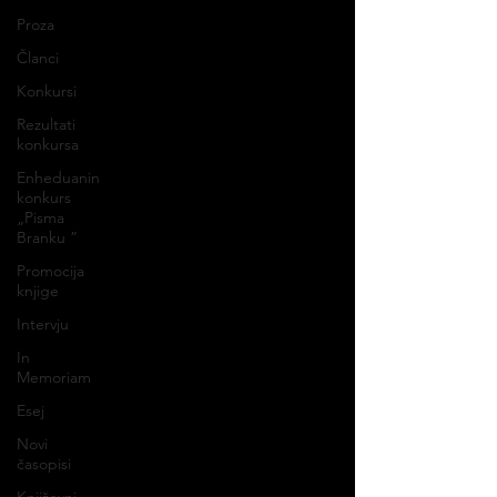
Proza
Članci
Konkursi
Rezultati
konkursa
Enheduanin
konkurs
„Pisma
Branku ”
Promocija
knjige
Intervju
In
Memoriam
Esej
Novi
časopisi