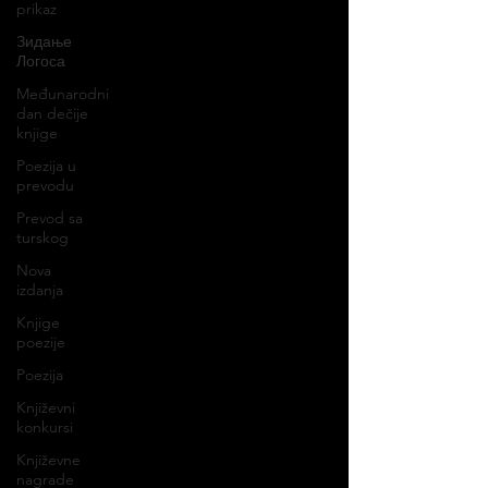
prikaz
Зидање
Логоса
Međunarodni
dan dečije
knjige
Poezija u
prevodu
Prevod sa
turskog
Nova
izdanja
Knjige
poezije
Poezija
Književni
konkursi
Književne
nagrade