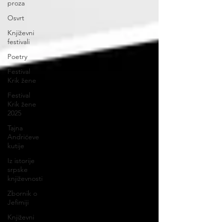
proza
Osvrt
Književni
festivali
Poetry
Festival
Krik žene
Festival
Krik žene
2025
Tajna
Andrićeve
kutije
Iz istorije
srpske
književnosti
Zbornik o
Jefimiji
Književni