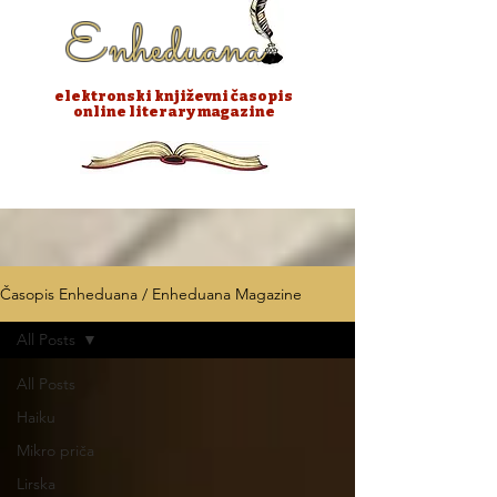
Enheduana
elektronski književni časopis
online literary magazine
Časopis Enheduana / Enheduana Magazine
All Posts
All Posts
Haiku
Mikro priča
Lirska