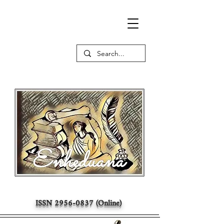
ISSN
2956-0837
(Online)