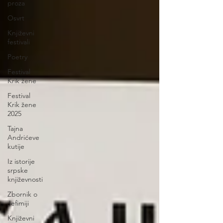
proza
Osvrt
Književni
festivali
Poetry
Festival
Krik žene
Festival
Krik žene
2025
Tajna
Andrićeve
kutije
Iz istorije
srpske
književnosti
Zbornik o
Jefimiji
Književni