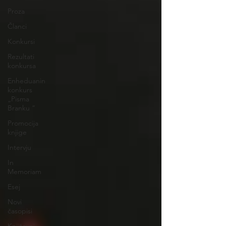
Proza
Članci
Konkursi
Rezultati
konkursa
Enheduanin
konkurs
„Pisma
Branku ”
Promocija
knjige
Intervju
In
Memoriam
Esej
Novi
časopisi