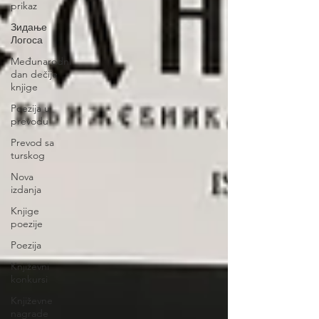
prikaz
Зидање
Логоса
Međunarodni
dan dečije
knjige
Poezija u
prevodu
Prevod sa
turskog
Nova
izdanja
Knjige
poezije
Poezija
Književni
konkursi
Književne
nagrade