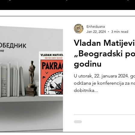
ćeve kutije
Iz istorije srpske književnosti
Zbornik
Enheduana
Jan 22, 2024
3 min read
Vladan Matijevi
Međunarodni dan dečije knjige
Poezija u prevodu
„Beogradski po
godinu
ezija
Književni konkursi
Književne nagrade
U utorak, 22. januara 2024. 
održana je konferencija za n
dobitnika...
Enheduanin konkurs „Pisma Branku ”
Promocija knji