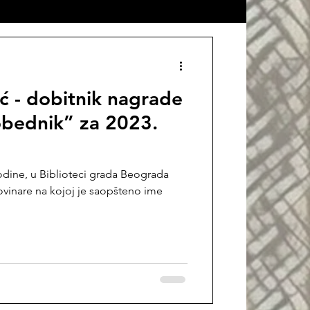
 o Jefimiji
ć - dobitnik nagrade
Prevod sa turskog
bednik” za 2023.
Proza
Članci
godine, u Biblioteci grada Beograda
ovinare na kojoj je saopšteno ime
ge
Intervju