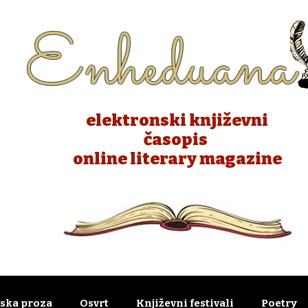
Enheduana
elektronski književni
časopis
online literary magazine
rska proza
Osvrt
Književni festivali
Poetry