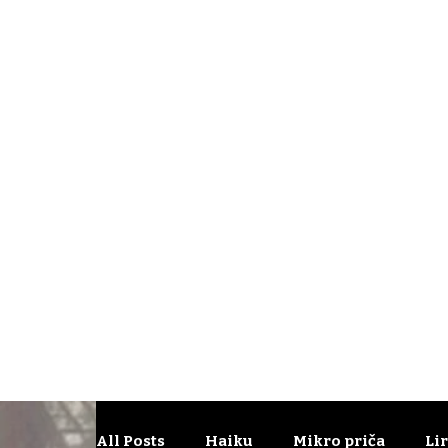
All Posts
Haiku
Mikro priča
Li