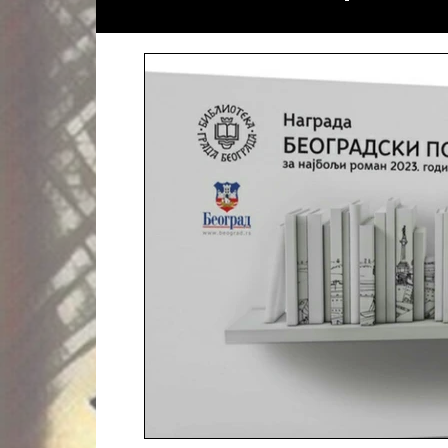
Festival Krik žene 2025
Tajna Andri
Književni prikaz
Зидање Логоса
Nova izdanja
Knjige poezije
Po
Konkursi
Rezultati konkursa
In Memoriam
Esej