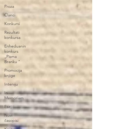
Proza
Članci
Konkursi
Rezultati
konkursa
Enheduanin
konkurs
„Pisma
Branku ”
Promocija
knjige
Intervju
In
Memoriam
Esej
Novi
časopisi