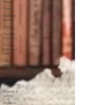
proza
Osvrt
Književni
festivali
Poetry
Festival
Krik žene
Festival
Krik žene
2025
Tajna
Andrićeve
kutije
Iz istorije
srpske
književnosti
Zbornik o
Jefimiji
Književni