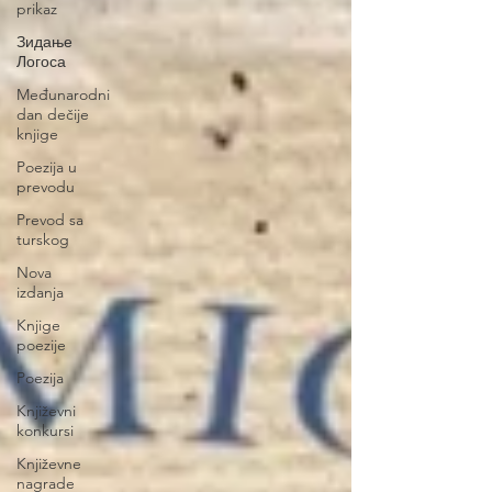
prikaz
Зидање
Логоса
Međunarodni
dan dečije
knjige
Poezija u
prevodu
Prevod sa
turskog
Nova
izdanja
Knjige
poezije
Poezija
Književni
konkursi
Književne
nagrade