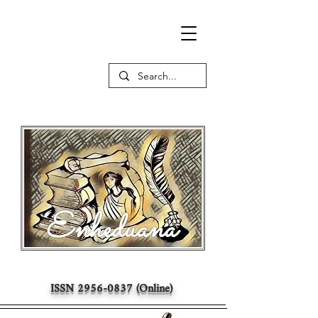
ISSN
2956-0837
(Online)