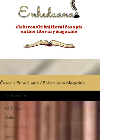
Enheduana
elektronski književni časopis
online literary magazine
Časopis Enheduana / Enheduana Magazine
All Posts
All Posts
Haiku
Mikro priča
Lirska